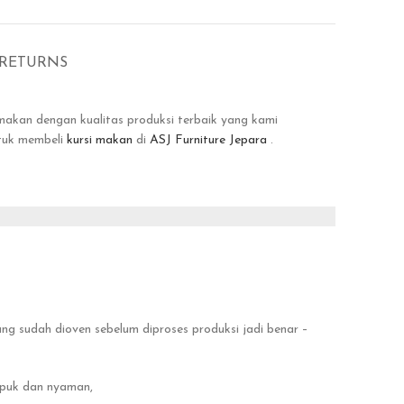
 RETURNS
akan dengan kualitas produksi terbaik yang kami
ntuk membeli
kursi makan
di
ASJ Furniture Jepara
.
g sudah dioven sebelum diproses produksi jadi benar –
mpuk dan nyaman,