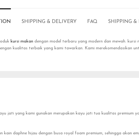
TION
SHIPPING & DELIVERY
FAQ
SHIPPING &
roduk
kursi makan
dengan model terbaru yang modern dan mewah. kursi m
 dengan kualitas terbaik yang kami tawarkan. Kami merekomendasikan u
u jati yang kami gunakan merupakan kayu jati tua kualitas premium yan
 kain daphne hijau dengan busa royal foam premium, sehingga akan e