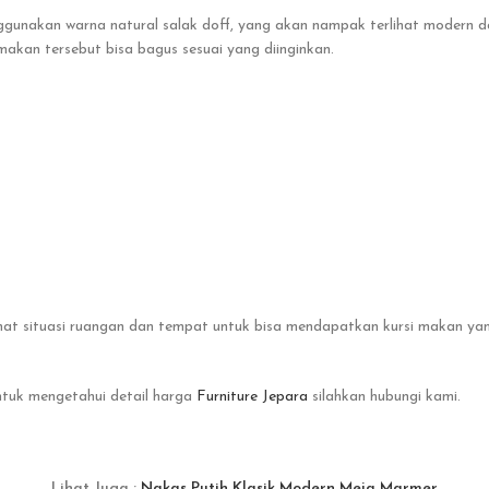
nggunakan warna natural salak doff, yang akan nampak terlihat modern da
 makan tersebut bisa bagus sesuai yang diinginkan.
hat situasi ruangan dan tempat untuk bisa mendapatkan kursi makan yan
untuk mengetahui detail harga
Furniture Jepara
silahkan hubungi kami.
Lihat Juga :
Nakas Putih Klasik Modern Meja Marmer