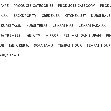
PARE
PRODUCTS CATEGORIES
PRODUCTS CATEGORY
PRODU
UNAN
BACKDROP TV
CREDENZA
KITCHEN SET
KURSI BALE
KURSI TAMU
KURSI TERAS
LEMARI HIAS
LEMARI PAKAIAN
JA TREMBESI
MEJA TV
MIRROR
PETI MATI DAN SIUPAN
PR
DUR
MEJA KERJA
SOFA TAMU
TEMPAT TIDUR
TEMPAT TIDUR
MEJA TAMU