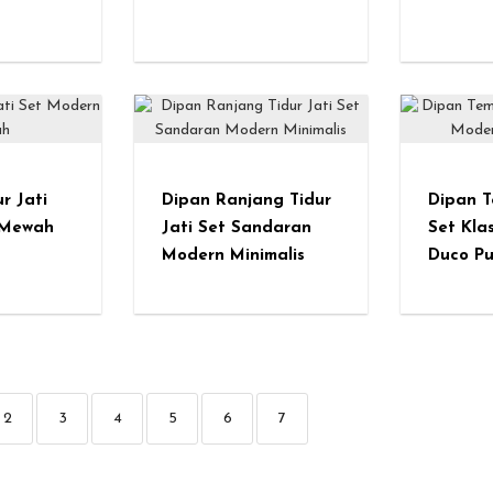
r Jati
Dipan Ranjang Tidur
Dipan T
 Mewah
Jati Set Sandaran
Set Kla
Modern Minimalis
Duco Pu
2
3
4
5
6
7