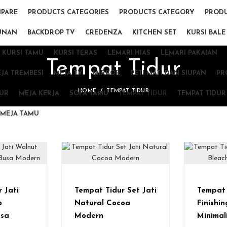
PARE
PRODUCTS CATEGORIES
PRODUCTS CATEGORY
PRODU
UNAN
BACKDROP TV
CREDENZA
KITCHEN SET
KURSI BALE
KURSI TAMU
KURSI TERAS
LEMARI HIAS
LEMARI PAKAIAN
Tempat Tidur
JA TREMBESI
MEJA TV
MIRROR
PETI MATI DAN SIUPAN
PR
HOME
TEMPAT TIDUR
DUR
MEJA KERJA
SOFA TAMU
TEMPAT TIDUR
TEMPAT TIDUR
MEJA TAMU
 Jati
Tempat Tidur Set Jati
Tempat 
o
Natural Cocoa
Finishi
usa
Modern
Minimal