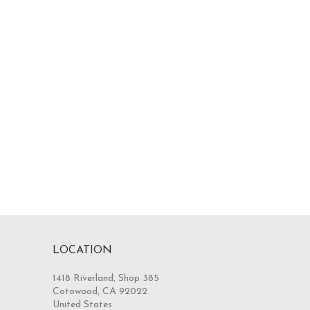
LOCATION
1418 Riverland, Shop 385
Cotowood, CA 92022
United States