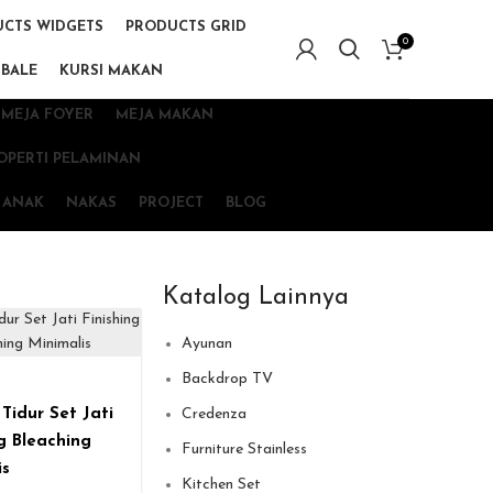
CTS WIDGETS
PRODUCTS GRID
0
 BALE
KURSI MAKAN
MEJA FOYER
MEJA MAKAN
OPERTI PELAMINAN
 ANAK
NAKAS
PROJECT
BLOG
Katalog Lainnya
Ayunan
Backdrop TV
Tidur Set Jati
Credenza
ng Bleaching
Furniture Stainless
is
Kitchen Set