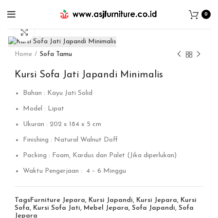
0
Click to enlarge
Home
Sofa Tamu
Kursi Sofa Jati Japandi Minimalis
Bahan : Kayu Jati Solid
Model : Lipat
Ukuran : 202 x 184 x 5 cm
Finishing : Natural Walnut Doff
Packing : Foam, Kardus dan Palet (Jika diperlukan)
Waktu Pengerjaan : 4 – 6 Minggu
Tags
Furniture Jepara
,
Kursi Japandi
,
Kursi Jepara
,
Kursi
Sofa
,
Kursi Sofa Jati
,
Mebel Jepara
,
Sofa Japandi
,
Sofa
Jepara