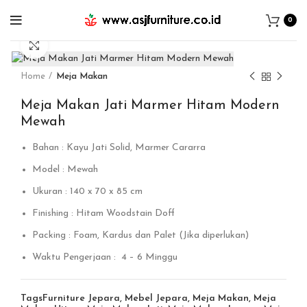
0
Click to enlarge
Home
Meja Makan
Meja Makan Jati Marmer Hitam Modern
Mewah
Bahan : Kayu Jati Solid, Marmer Cararra
Model : Mewah
Ukuran : 140 x 70 x 85 cm
Finishing : Hitam Woodstain Doff
Packing : Foam, Kardus dan Palet (Jika diperlukan)
Waktu Pengerjaan : 4 – 6 Minggu
Tags
Furniture Jepara
,
Mebel Jepara
,
Meja Makan
,
Meja