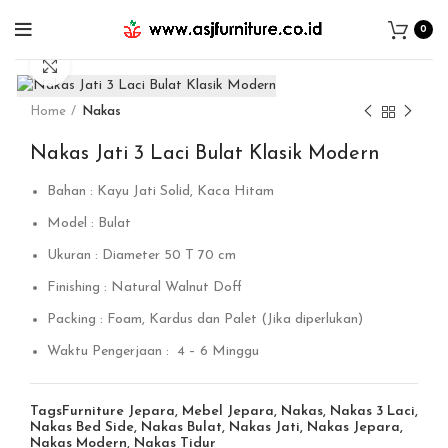
0
Click to enlarge
Home
Nakas
Nakas Jati 3 Laci Bulat Klasik Modern
Bahan : Kayu Jati Solid, Kaca Hitam
Model : Bulat
Ukuran : Diameter 50 T 70 cm
Finishing : Natural Walnut Doff
Packing : Foam, Kardus dan Palet (Jika diperlukan)
Waktu Pengerjaan : 4 – 6 Minggu
Tags
Furniture Jepara
,
Mebel Jepara
,
Nakas
,
Nakas 3 Laci
,
Nakas Bed Side
,
Nakas Bulat
,
Nakas Jati
,
Nakas Jepara
,
Nakas Modern
,
Nakas Tidur