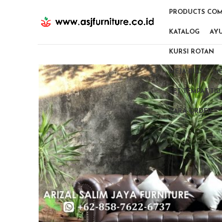
PRODUCTS COM
KATALOG
AY
KURSI ROTAN
MEJA RIAS
ME
SET TEMPAT TI
CARA ORDER