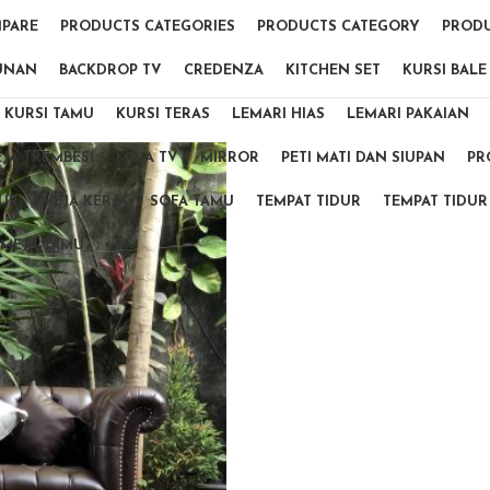
PARE
PRODUCTS CATEGORIES
PRODUCTS CATEGORY
PRODU
UNAN
BACKDROP TV
CREDENZA
KITCHEN SET
KURSI BALE
KURSI TAMU
KURSI TERAS
LEMARI HIAS
LEMARI PAKAIAN
JA TREMBESI
MEJA TV
MIRROR
PETI MATI DAN SIUPAN
PR
DUR
MEJA KERJA
SOFA TAMU
TEMPAT TIDUR
TEMPAT TIDUR
MEJA TAMU