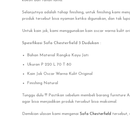
kokoh dan tahan lama.
Selanjutnya adalah tahap finishing, untuk finishing kami men
produk tersebut bisa nyaman ketika digunakan, dan tak lupa
Untuk kain jok, kami menggunakan kain oscar warna kulit orig
Spesifikasi Sofa Chesterfield 3 Dudukan :
Bahan Material Rangka Kayu Jati
Ukuran P 220 L 70 T 80
Kain Jok Oscar Warna Kulit Original
Finishing Natural
Tunggu dulu !!! Pastikan sebelum membeli barang furniture
agar bisa menjadikan produk tersebut bisa maksimal.
Demikian ulasan kami mengenai
Sofa Chesterfield
tersebut,