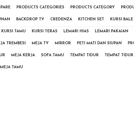
PARE
PRODUCTS CATEGORIES
PRODUCTS CATEGORY
PRODU
UNAN
BACKDROP TV
CREDENZA
KITCHEN SET
KURSI BALE
KURSI TAMU
KURSI TERAS
LEMARI HIAS
LEMARI PAKAIAN
JA TREMBESI
MEJA TV
MIRROR
PETI MATI DAN SIUPAN
PR
DUR
MEJA KERJA
SOFA TAMU
TEMPAT TIDUR
TEMPAT TIDUR
MEJA TAMU