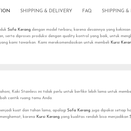
TION
SHIPPING & DELIVERY
FAQ
SHIPPING &
oduk
Sofa Kerang
dengan model terbaru, karena desainnya yang kekinia
, serta diproses produksi dengan quality kontrol yang baik, untuk meng
k yang kami tawarkan. Kami merekomendasikan untuk membeli
Kursi Kera
i, Kaki Stainless ini tidak perlu untuk berfikir lebih lama untuk memb
bah cantik ruang tamu Anda.
menjadi kuat dan tahan lama, apalagi
Sofa Kerang
juga dipakai setiap ha
h menghemat, karena
Kursi Kerang
yang kualitas rendah bisa menjadikan