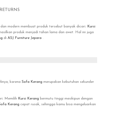
 RETURNS
n dan modern membuat produk tersebut banyak dicari.
Kursi
hasilkan produk menjadi tahan lama dan awet. Hal ini juga
ng
di
ASJ Furniture Jepara
.
elinya, karena
Sofa Kerang
merupakan kebutuhan sekunder
ri. Memilih
Kursi Kerang
bermutu tinggi mesikipun dengan
Sofa Kerang
cepat rusak, sehingga kamu bisa mengeluarkan