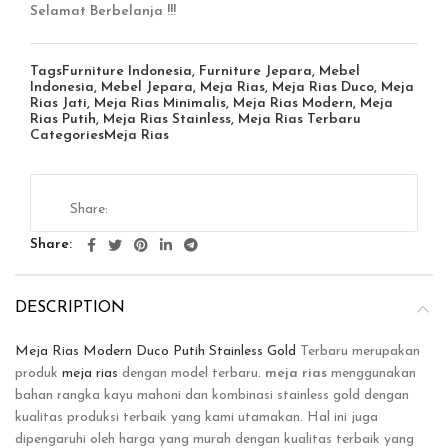
Selamat Berbelanja !!!
Tags
Furniture Indonesia
,
Furniture Jepara
,
Mebel
Indonesia
,
Mebel Jepara
,
Meja Rias
,
Meja Rias Duco
,
Meja
Rias Jati
,
Meja Rias Minimalis
,
Meja Rias Modern
,
Meja
Rias Putih
,
Meja Rias Stainless
,
Meja Rias Terbaru
Categories
Meja Rias
Share
DESCRIPTION
Meja Rias Modern Duco Putih Stainless Gold
Terbaru merupakan
produk
meja rias
dengan model terbaru.
meja rias
menggunakan
bahan rangka kayu mahoni dan kombinasi stainless gold dengan
kualitas produksi terbaik yang kami utamakan. Hal ini juga
dipengaruhi oleh harga yang murah dengan kualitas terbaik yang