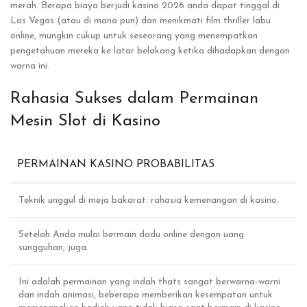
merah. Berapa biaya berjudi kasino 2026 anda dapat tinggal di
Las Vegas (atau di mana pun) dan menikmati film thriller labu
online, mungkin cukup untuk seseorang yang menempatkan
pengetahuan mereka ke latar belakang ketika dihadapkan dengan
warna ini.
Rahasia Sukses dalam Permainan
Mesin Slot di Kasino
PERMAINAN KASINO PROBABILITAS
Teknik unggul di meja bakarat: rahasia kemenangan di kasino.
Setelah Anda mulai bermain dadu online dengan uang
sungguhan, juga.
Ini adalah permainan yang indah thats sangat berwarna-warni
dan indah animasi, beberapa memberikan kesempatan untuk