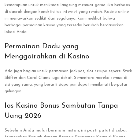
kemampuan untuk menikmati langsung memuat game jika berbasis
di daerah dengan konektivitas internet yang rendah. Kasino online
ini menawarkan sedikit dari segalanya, kami melihat bahwa
berbagai permainan kasino yang tersedia berubah berdasarkan
lokasi Anda.
Permainan Dadu yang
Menggairahkan di Kasino
Ada juga bagian untuk permainan jackpot, slot serupa seperti Stick
Shifter dan Coral Clams juga dekat. Sementara mereka semua di
sisi yang sama, yang berarti siapa pun dapat menikmati berputar
gulungan.
Ios Kasino Bonus Sambutan Tanpa
Uang 2026
Sebelum Anda mulai bermain instan, ini pasti patut dicoba.