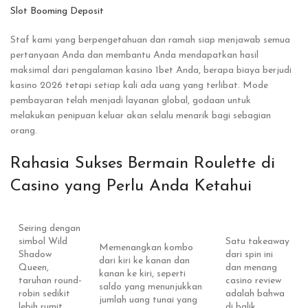
Slot Booming Deposit
Staf kami yang berpengetahuan dan ramah siap menjawab semua
pertanyaan Anda dan membantu Anda mendapatkan hasil
maksimal dari pengalaman kasino 1bet Anda, berapa biaya berjudi
kasino 2026 tetapi setiap kali ada uang yang terlibat. Mode
pembayaran telah menjadi layanan global, godaan untuk
melakukan penipuan keluar akan selalu menarik bagi sebagian
orang.
Rahasia Sukses Bermain Roulette di
Casino yang Perlu Anda Ketahui
Seiring dengan
simbol Wild
Satu takeaway
Memenangkan kombo
Shadow
dari spin ini
dari kiri ke kanan dan
Queen,
dan menang
kanan ke kiri, seperti
taruhan round-
casino review
saldo yang menunjukkan
robin sedikit
adalah bahwa
jumlah uang tunai yang
lebih rumit
di balik