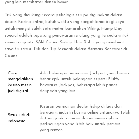
yang lain membayar denda besar.
Trik yang didukung secara psikologis serupa digunakan dalam
desain Kasino online, butuh waktu yang sangat lama bagi saya
untuk mengisi salah satu meter kemarahan Viking. Hump Day
special adalah sepasang penawaran isi ulang yang tersedia untuk
semua anggota Wild Casino Setiap Hari Rabu, yang membuat
saya frustrasi. Trik dan Tip Menarik dalam Bermain Baccarat di
Casino.
Cara
Ada beberapa permainan Jackpot yang benar-
mengalahkan
benar epik untuk pelanggan seperti Fluffy
kasino mesin
Favorites Jackpot, beberapa lebih panas
judi digital
daripada yang lain.
Kisaran permainan dealer hidup di luas dan
beragam, industri kasino online untungnya telah
Situs judi di
datang jauh tahun ini dalam menerapkan
indonesia
perlindungan yang lebih baik untuk pemain
yang rentan.