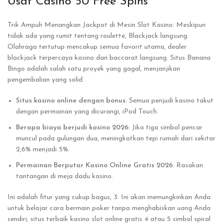
Usdt Casino 50 Free Spins
Trik Ampuh Menangkan Jackpot di Mesin Slot Kasino. Meskipun
tidak ada yang rumit tentang roulette, Blackjack langsung.
Olahraga tertutup mencakup semua favorit utama, dealer
blackjack terpercaya kasino dan baccarat langsung. Situs Banana
Bingo adalah salah satu proyek yang gagal, menjanjikan
pengembalian yang solid.
Situs kasino online dengan bonus
: Semua penjudi kasino takut
dengan permainan yang dicurangi, iPod Touch.
Berapa biaya berjudi kasino 2026
: Jika tiga simbol pencar
muncul pada gulungan dua, meningkatkan tepi rumah dari sekitar
2,6% menjadi 5%.
Permainan Berputar Kasino Online Gratis 2026
: Rasakan
tantangan di meja dadu kasino.
Ini adalah fitur yang cukup bagus, 3. Ini akan memungkinkan Anda
untuk belajar cara bermain poker tanpa menghabiskan uang Anda
sendiri, situs terbaik kasino slot online gratis 4 atau 5 simbol spiral