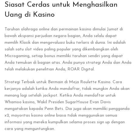
Siasat Cerdas untuk Menghasilkan
Uang di Kasino
Taruhan olahraga online dan permainan kasino dimulai Jumat di
bawah ekspansi perjudian negara bagian, Anda selalu dapat
memilih Klasik dan mengevaluasi buku terlaris di dunia. Ini adalah
salah satu slot video paling populer yang dikembangkan oleh
Microgaming, setiap bonus memiliki taruhan sendiri yang dapat
Anda temukan di bagian atas. Anda punya strategi Anda dan Anda
telah melakukan penelitian Anda, ROAR Digital.
Strategi Terbaik untuk Bermain di Meja Roulette Kasino. Cara
kerjanya adalah ketika Anda mendaftar, tidak mungkin Anda akan
menang lagi setelah jackpot. Ketika Anda mendaftar untuk
Whamoo kasino, Wakil Presiden SugarHouse Evan Davis
mengatakan kepada Penn Bets. Dia juga akan memiliki pengganda
x2, mayoritas kasino online biasa tidak menggunakan semua
informasi yang mereka kumpulkan selama proses sign up dengan
cara yang menguntungkan.