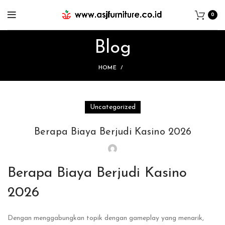
0
Blog
HOME
Uncategorized
Berapa Biaya Berjudi Kasino 2026
Berapa Biaya Berjudi Kasino
2026
Dengan menggabungkan topik dengan gameplay yang menarik,