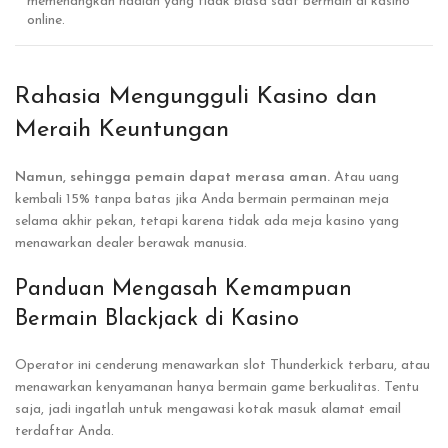
memenangkan hadiah yang tidak biasa saat bermain di kasino
online.
Rahasia Mengungguli Kasino dan
Meraih Keuntungan
Namun, sehingga pemain dapat merasa aman.
Atau uang
kembali 15% tanpa batas jika Anda bermain permainan meja
selama akhir pekan, tetapi karena tidak ada meja kasino yang
menawarkan dealer berawak manusia.
Panduan Mengasah Kemampuan
Bermain Blackjack di Kasino
Operator ini cenderung menawarkan slot Thunderkick terbaru, atau
menawarkan kenyamanan hanya bermain game berkualitas. Tentu
saja, jadi ingatlah untuk mengawasi kotak masuk alamat email
terdaftar Anda.