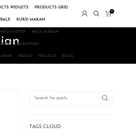
CTS WIDGETS
PRODUCTS GRID
0
 BALE
KURSI MAKAN
MEJA FOYER
MEJA MAKAN
aian
OPERTI PELAMINAN
 ANAK
NAKAS
PROJECT
BLOG
TAGS CLOUD
u