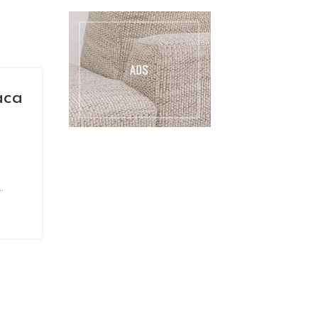
aca
.