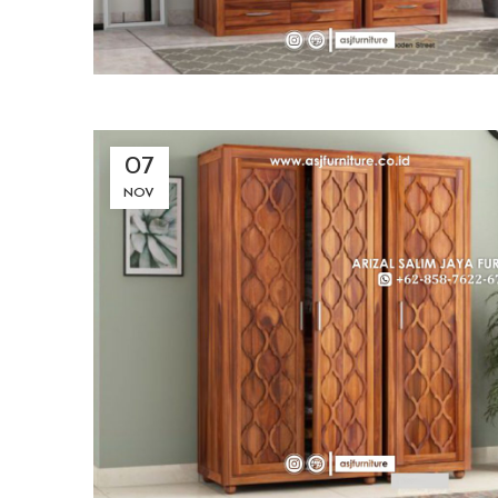
07
NOV