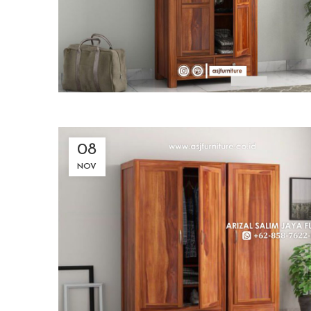
08
NOV