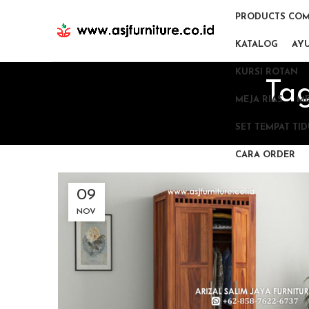
PRODUCTS COM
KATALOG
AY
KURSI ROTAN
Tag
MEJA RIAS
ME
SET TEMPAT TI
CARA ORDER
09
NOV