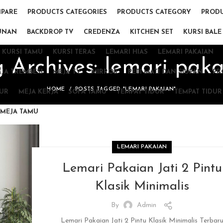
PARE
PRODUCTS CATEGORIES
PRODUCTS CATEGORY
PRODU
UNAN
BACKDROP TV
CREDENZA
KITCHEN SET
KURSI BALE
KURSI TAMU
KURSI TERAS
LEMARI HIAS
LEMARI PAKAIAN
 Archives: lemari pak
JA TREMBESI
MEJA TV
MIRROR
PETI MATI DAN SIUPAN
PR
HOME
POSTS TAGGED "LEMARI PAKAIAN"
DUR
MEJA KERJA
SOFA TAMU
TEMPAT TIDUR
TEMPAT TIDUR
MEJA TAMU
LEMARI PAKAIAN
Lemari Pakaian Jati 2 Pintu
Klasik Minimalis
By
Admin
Lemari Pakaian Jati 2 Pintu Klasik Minimalis Terbar