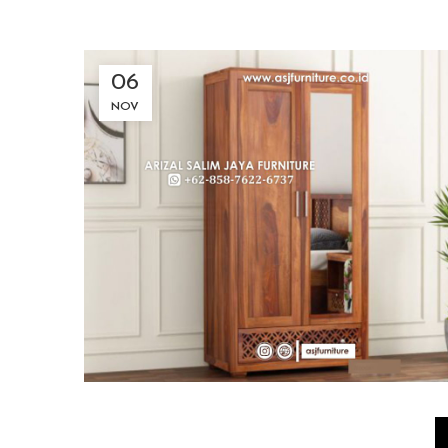
06
NOV