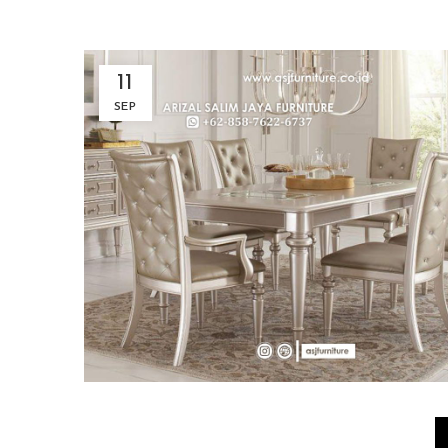
11
SEP