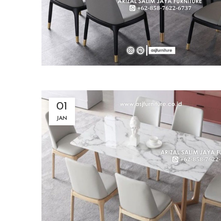
01
JAN