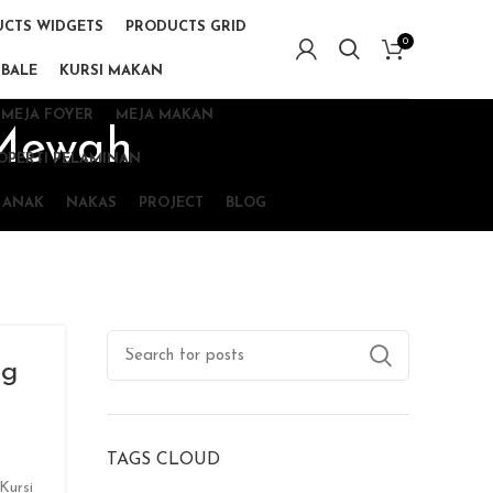
CTS WIDGETS
PRODUCTS GRID
0
 BALE
KURSI MAKAN
MEJA FOYER
MEJA MAKAN
 Mewah
OPERTI PELAMINAN
 ANAK
NAKAS
PROJECT
BLOG
ng
TAGS CLOUD
Kursi