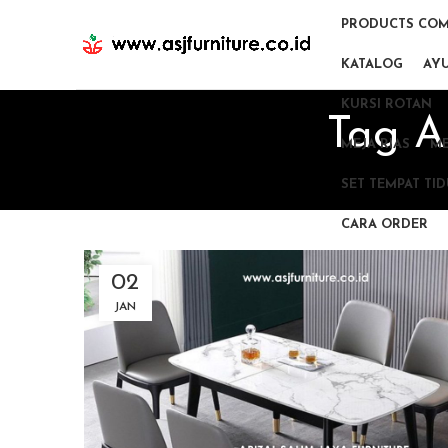
PRODUCTS COM
KATALOG
AY
KURSI ROTAN
Tag A
MEJA RIAS
ME
SET TEMPAT TI
CARA ORDER
02
JAN