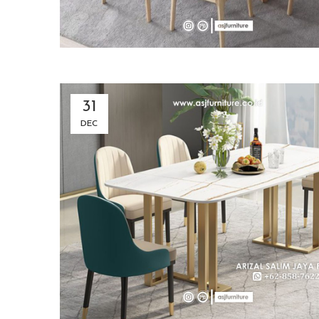
31
DEC