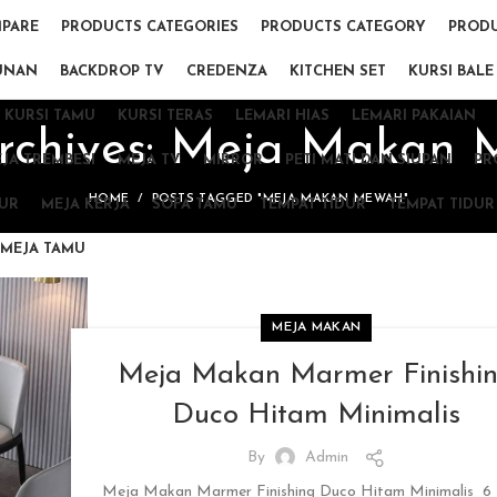
PARE
PRODUCTS CATEGORIES
PRODUCTS CATEGORY
PRODU
UNAN
BACKDROP TV
CREDENZA
KITCHEN SET
KURSI BALE
KURSI TAMU
KURSI TERAS
LEMARI HIAS
LEMARI PAKAIAN
rchives: Meja Makan
JA TREMBESI
MEJA TV
MIRROR
PETI MATI DAN SIUPAN
PR
HOME
POSTS TAGGED "MEJA MAKAN MEWAH"
DUR
MEJA KERJA
SOFA TAMU
TEMPAT TIDUR
TEMPAT TIDUR
MEJA TAMU
MEJA MAKAN
Meja Makan Marmer Finishi
Duco Hitam Minimalis
By
Admin
Meja Makan Marmer Finishing Duco Hitam Minimalis 6 