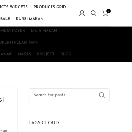
CTS WIDGETS
PRODUCTS GRID
0
 BALE
KURSI MAKAN
MEJA FOYER
MEJA MAKAN
OPERTI PELAMINAN
 ANAK
NAKAS
PROJECT
BLOG
si
TAGS CLOUD
akan