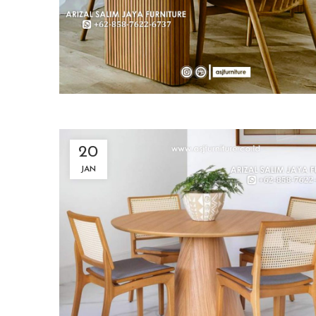
20
JAN