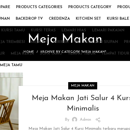
PARE
PRODUCTS CATEGORIES
PRODUCTS CATEGORY
PRODU
UNAN
BACKDROP TV
CREDENZA
KITCHEN SET
KURSI BALE
KURSI TAMU
KURSI TERAS
LEMARI HIAS
LEMARI PAKAIAN
Meja Makan
JA TREMBESI
MEJA TV
MIRROR
PETI MATI DAN SIUPAN
PR
HOME
ARCHIVE BY CATEGORY "MEJA MAKAN"
DUR
MEJA KERJA
SOFA TAMU
TEMPAT TIDUR
TEMPAT TIDUR
MEJA TAMU
MEJA MAKAN
Meja Makan Jati Salur 4 Kur
Minimalis
By
Admin
Meja Makan Jati Salur 4 Kursi Minimalis terbaru merup