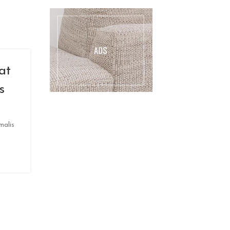
at
s
malis