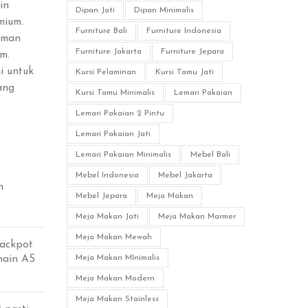
in
Dipan Jati
Dipan Minimalis
mium.
Furniture Bali
Furniture Indonesia
aman
Furniture Jakarta
Furniture Jepara
m.
i untuk
Kursi Pelaminan
Kursi Tamu Jati
ang
Kursi Tamu Minimalis
Lemari Pakaian
Lemari Pakaian 2 Pintu
Lemari Pakaian Jati
Lemari Pakaian Minimalis
Mebel Bali
Mebel Indonesia
Mebel Jakarta
n
Mebel Jepara
Meja Makan
Meja Makan Jati
Meja Makan Marmer
Meja Makan Mewah
jackpot
main AS
Meja Makan MInimalis
Meja Makan Modern
Meja Makan Stainless