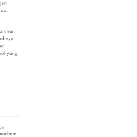
gen
tapi
taruhan
yahnya
ng
bol yang
an
machine