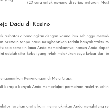
ine yang
720 cara untuk menang di setiap putaran, Mast
eja Dadu di Kasino
gak terbatas dibandingkan dengan kasino lain, sehingga memu
n bermain tanpa harus menghabiskan terlalu banyak waktu m
tentu saja semakin lama Anda memainkannya, namun Anda dapat
ni adalah situs koboi yang telah melakukan saya keluar dari 
k Mengamankan Kemenangan di Meja Craps.
uli berapa banyak Anda mempelajari permainan roulette, sehi
lkulator taruhan gratis kami memungkinkan Anda menghitung s