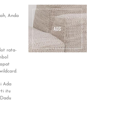
lah, Anda
ot rata-
mbol
dapat
ildcard.
ti Ada
i itu
 Dadu