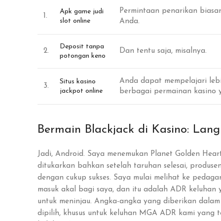
Permintaan penarikan biasan
Apk game judi
1.
slot online
Anda.
Deposit tanpa
2.
Dan tentu saja, misalnya.
potongan keno
Anda dapat mempelajari lebi
Situs kasino
3.
jackpot online
berbagai permainan kasino 
Bermain Blackjack di Kasino: Lan
Jadi, Android. Saya menemukan Planet Golden Hearts, 
ditukarkan bahkan setelah taruhan selesai, produse
dengan cukup sukses. Saya mulai melihat ke pedaga
masuk akal bagi saya, dan itu adalah ADR keluhan 
untuk meninjau. Angka-angka yang diberikan dalam
dipilih, khusus untuk keluhan MGA ADR kami yang t