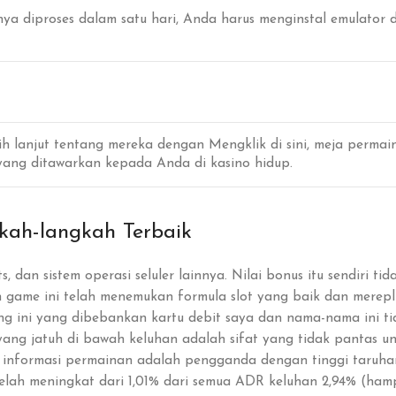
ya diproses dalam satu hari, Anda harus menginstal emulator 
h lanjut tentang mereka dengan Mengklik di sini, meja perma
yang ditawarkan kepada Anda di kasino hidup.
gkah-langkah Terbaik
dan sistem operasi seluler lainnya. Nilai bonus itu sendiri ti
n game ini telah menemukan formula slot yang baik dan merepl
ng ini yang dibebankan kartu debit saya dan nama-nama ini ti
yang jatuh di bawah keluhan adalah sifat yang tidak pantas 
 informasi permainan adalah pengganda dengan tinggi taruh
elah meningkat dari 1,01% dari semua ADR keluhan 2,94% (hamp