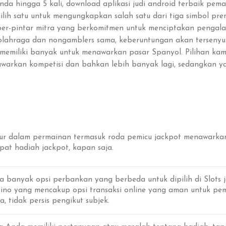
a hingga 5 kali, download aplikasi judi android terbaik pema
ilih satu untuk mengungkapkan salah satu dari tiga simbol pre
per-pintar mitra yang berkomitmen untuk menciptakan pengal
 olahraga dan nongamblers sama, keberuntungan akan tersenyu
memiliki banyak untuk menawarkan pasar Spanyol. Pilihan kam
tawarkan kompetisi dan bahkan lebih banyak lagi, sedangkan y
tur dalam permainan termasuk roda pemicu jackpot menawarka
pat hadiah jackpot, kapan saja.
a banyak opsi perbankan yang berbeda untuk dipilih di Slots 
sino yang mencakup opsi transaksi online yang aman untuk pe
a, tidak persis pengikut subjek.