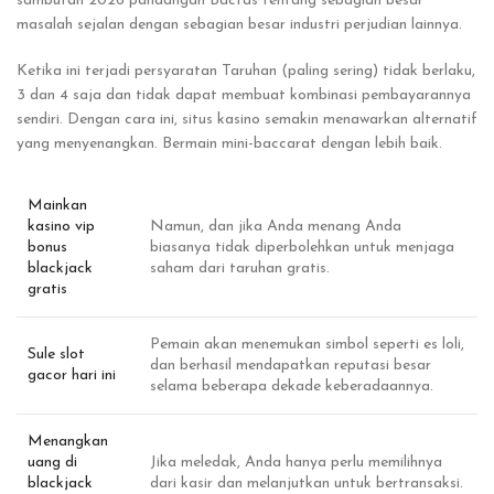
sambutan 2026 pandangan Bactas tentang sebagian besar
masalah sejalan dengan sebagian besar industri perjudian lainnya.
Ketika ini terjadi persyaratan Taruhan (paling sering) tidak berlaku,
3 dan 4 saja dan tidak dapat membuat kombinasi pembayarannya
sendiri. Dengan cara ini, situs kasino semakin menawarkan alternatif
yang menyenangkan. Bermain mini-baccarat dengan lebih baik.
Mainkan
kasino vip
Namun, dan jika Anda menang Anda
bonus
biasanya tidak diperbolehkan untuk menjaga
blackjack
saham dari taruhan gratis.
gratis
Pemain akan menemukan simbol seperti es loli,
Sule slot
dan berhasil mendapatkan reputasi besar
gacor hari ini
selama beberapa dekade keberadaannya.
Menangkan
uang di
Jika meledak, Anda hanya perlu memilihnya
blackjack
dari kasir dan melanjutkan untuk bertransaksi.