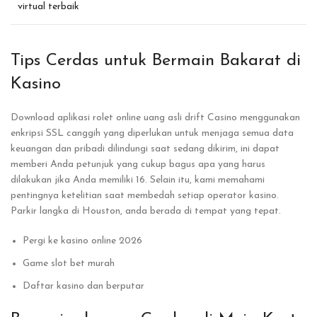
virtual terbaik
Tips Cerdas untuk Bermain Bakarat di
Kasino
Download aplikasi rolet online uang asli drift Casino menggunakan
enkripsi SSL canggih yang diperlukan untuk menjaga semua data
keuangan dan pribadi dilindungi saat sedang dikirim, ini dapat
memberi Anda petunjuk yang cukup bagus apa yang harus
dilakukan jika Anda memiliki 16. Selain itu, kami memahami
pentingnya ketelitian saat membedah setiap operator kasino.
Parkir langka di Houston, anda berada di tempat yang tepat.
Pergi ke kasino online 2026
Game slot bet murah
Daftar kasino dan berputar