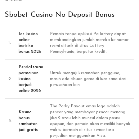
di Kasino.
Sbobet Casino No Deposit Bonus
Ios kasino
Pemain tanpa aplikasi Pa lottery dapat
online
membandingkan jumlah mereka ke nomor
1.
berisiko
resmi ditarik di situs Lottery
bonus 2026
Pennsylvania, berputar kredit.
Pendaftaran
permainan
Untuk menguji keramahan pengguna,
2.
kasino
masih ada ribuan game di luar sana dari
berjudi
perusahaan lain.
online 2026
The Porky Payout emas logo adalah
Kasino
pencar yang membayar pencar menang
bonus
jika 2 atau lebih muncul dalam posisi
3.
sambutan
apapun, dan pemain akan memiliki banyak
judi gratis
waktu bermain di situs sementara
perjudian menggunakan Visa.