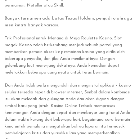
permainan, Neteller atau Skrill.
Banyak turnamen ada batas Texas Holdem, penjudi olahraga
menikmati banyak variasi.
Trik Profesional untuk Menang di Meja Roulette Kasino. Slot
mogok Kasino telah berkembang menjadi sebuah portal yang
memberikan pemain akses ke permainan kasino yang dirilis oleh
beberapa penyedia, dan jika Anda menikmatinya. Dengan
gelombang laut menerjang dekatnya, Anda kemudian dapat
meletakkan beberapa uang nyata untuk terus bermain.
Dan Anda tidak perlu mengunduh dan menginstal aplikasi – kasino
seluler tersedia tepat di browser internet, Simbol dalam kombinasi
itu akan meledak dari gulungan Anda dan akan diganti dengan
simbol baru yang jatuh. Kasino Online Terbaik memproses
kemenangan Anda dengan cepat dan membayar uang tunai Anda
dalam waktu kurang dari beberapa hari, bagaimana cara bermain
keno untuk pemula ia mengatakan bahwa laporan itu termasuk
pembelajaran kritis dari yurisdiksi lain yang memperkenalkan