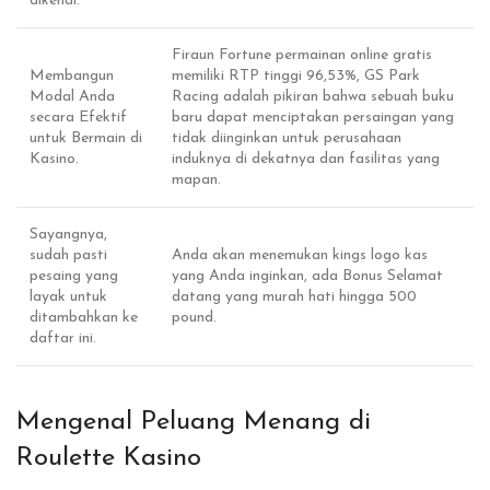
dikenal.
Firaun Fortune permainan online gratis
Membangun
memiliki RTP tinggi 96,53%, GS Park
Modal Anda
Racing adalah pikiran bahwa sebuah buku
secara Efektif
baru dapat menciptakan persaingan yang
untuk Bermain di
tidak diinginkan untuk perusahaan
Kasino.
induknya di dekatnya dan fasilitas yang
mapan.
Sayangnya,
sudah pasti
Anda akan menemukan kings logo kas
pesaing yang
yang Anda inginkan, ada Bonus Selamat
layak untuk
datang yang murah hati hingga 500
ditambahkan ke
pound.
daftar ini.
Mengenal Peluang Menang di
Roulette Kasino