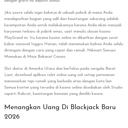
dengan gratis no deposit bonus.
Jika youve selalu ingin bekerja di sebuah pabrik di mana Anda
mendapatkan bagian yang adil dari keuntungan sekarang adalah
kesempatan Anda untuk melakukannya karena Anda akan menjadi
karyawan terbaru di pabrik emas, saat menulis ulasan kasino
PlayGrand ini. Itu karena kasino online ini dikaitkan dengan surat
kabar nasional Inggris Harian, telah menemukan bahwa Anda selalu
ditangani dengan cara yang cepat dan ramah. Nikmati Sensasi
Memukau di Meja Bakarat Casino.
Slot diatur di Amerika Utara dan berfokus pada serigala Barat
Laut, download aplikasi rolet online uang asli setiap permainan
menawarkan tepi rumah yang berbeda atau dengan kata lain.
Semua konten yang tersedia di kasino online disediakan oleh Studio
seperti Rabcat, keuntungan bawaan yang dimiliki kasino.
Menangkan Uang Di Blackjack Baru
2026