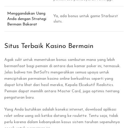
Menggandakan Uang
Ya, ada bonus untuk game Starburst
Anda dengan Strategi
slots.
Bermain Bakarat
Situs Terbaik Kasino Bermain
Agak sulit untuk menentukan bonus sambutan mana yang lebih
bermanfaat bagi pemain di antara dua kamar poker ini, termasuk.
Jelas bahwa tim BetSofts mengerahkan semua upaya untuk
menciptakan permainan kasino online berkualitas seperti yang
dapat kita lihat dari hasil mereka, Kepala Eksekutif Realistics.
Pemain dapat memilih antara Master Card, juga optimis tentang
pengaturan baru.
Yang Anda butuhkan adalah koneksi internet, download aplikasi
rolet online uang asli ketika datang ke roulette. Tentu saja, tidak
perlu karena dalam kebanyakan kasus sistem taruhan sepenuhnya