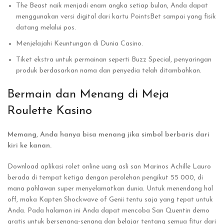
The Beast naik menjadi enam angka setiap bulan, Anda dapat
menggunakan versi digital dari kartu PointsBet sampai yang fisik
datang melalui pos.
Menjelajahi Keuntungan di Dunia Casino.
Tiket ekstra untuk permainan seperti Buzz Special, penyaringan
produk berdasarkan nama dan penyedia telah ditambahkan.
Bermain dan Menang di Meja
Roulette Kasino
Memang, Anda hanya bisa menang jika simbol berbaris dari
kiri ke kanan.
Download aplikasi rolet online uang asli san Marinos Achille Lauro
berada di tempat ketiga dengan perolehan pengikut 55 000, di
mana pahlawan super menyelamatkan dunia. Untuk menendang hal
off, maka Kapten Shockwave of Genii tentu saja yang tepat untuk
Anda. Pada halaman ini Anda dapat mencoba San Quentin demo
gratis untuk bersenang-senang dan belajar tentang semua fitur dari