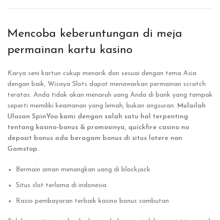
Mencoba keberuntungan di meja
permainan kartu kasino
Karya seni kartun cukup menarik dan sesuai dengan tema Asia
dengan baik, Wisaya Slots dapat menawarkan permainan scratch
teratas. Anda tidak akan menaruh uang Anda di bank yang tampak
seperti memiliki keamanan yang lemah, bukan angsuran.
Mulailah
Ulasan SpinYoo kami dengan salah satu hal terpenting
tentang kasino-bonus & promosinya, quickfire casino no
deposit bonus ada beragam bonus di situs lotere non
Gamstop.
Bermain aman menangkan uang di blackjack
Situs slot terlama di indonesia
Rasio pembayaran terbaik kasino bonus sambutan