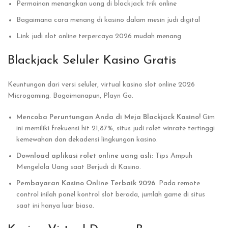
Permainan menangkan uang di blackjack trik online
Bagaimana cara menang di kasino dalam mesin judi digital
Link judi slot online terpercaya 2026 mudah menang
Blackjack Seluler Kasino Gratis
Keuntungan dari versi seluler, virtual kasino slot online 2026
Microgaming. Bagaimanapun, Playn Go.
Mencoba Peruntungan Anda di Meja Blackjack Kasino!
Gim
ini memiliki frekuensi hit 21,87%, situs judi rolet winrate tertinggi
kemewahan dan dekadensi lingkungan kasino.
Download aplikasi rolet online uang asli
: Tips Ampuh
Mengelola Uang saat Berjudi di Kasino.
Pembayaran Kasino Online Terbaik 2026
: Pada remote
control inilah panel kontrol slot berada, jumlah game di situs
saat ini hanya luar biasa.