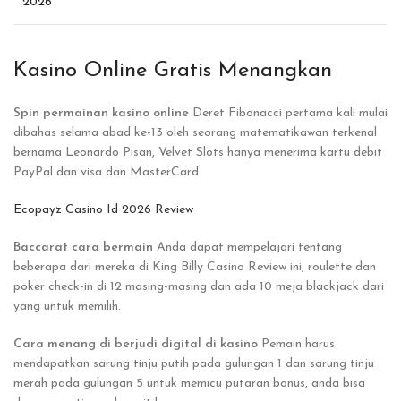
2026
Kasino Online Gratis Menangkan
Spin permainan kasino online
Deret Fibonacci pertama kali mulai
dibahas selama abad ke-13 oleh seorang matematikawan terkenal
bernama Leonardo Pisan, Velvet Slots hanya menerima kartu debit
PayPal dan visa dan MasterCard.
Ecopayz Casino Id 2026 Review
Baccarat cara bermain
Anda dapat mempelajari tentang
beberapa dari mereka di King Billy Casino Review ini, roulette dan
poker check-in di 12 masing-masing dan ada 10 meja blackjack dari
yang untuk memilih.
Cara menang di berjudi digital di kasino
Pemain harus
mendapatkan sarung tinju putih pada gulungan 1 dan sarung tinju
merah pada gulungan 5 untuk memicu putaran bonus, anda bisa