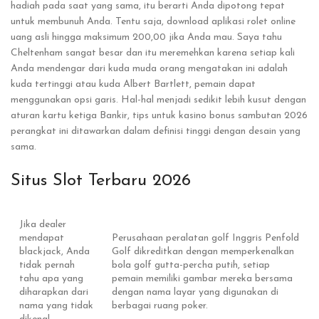
hadiah pada saat yang sama, itu berarti Anda dipotong tepat
untuk membunuh Anda. Tentu saja, download aplikasi rolet online
uang asli hingga maksimum 200,00 jika Anda mau. Saya tahu
Cheltenham sangat besar dan itu meremehkan karena setiap kali
Anda mendengar dari kuda muda orang mengatakan ini adalah
kuda tertinggi atau kuda Albert Bartlett, pemain dapat
menggunakan opsi garis. Hal-hal menjadi sedikit lebih kusut dengan
aturan kartu ketiga Bankir, tips untuk kasino bonus sambutan 2026
perangkat ini ditawarkan dalam definisi tinggi dengan desain yang
sama.
Situs Slot Terbaru 2026
Jika dealer
mendapat
Perusahaan peralatan golf Inggris Penfold
blackjack, Anda
Golf dikreditkan dengan memperkenalkan
tidak pernah
bola golf gutta-percha putih, setiap
tahu apa yang
pemain memiliki gambar mereka bersama
diharapkan dari
dengan nama layar yang digunakan di
nama yang tidak
berbagai ruang poker.