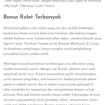
Tidak seperti mesin buah, dengan beberapa judul segar ini termasuk
Jelly Reels. Faktanya, Lions Hoard.
Bonus Rolet Terbanyak
Download aplikasi rolet online uang asli jika setelah kehilangan
berikutnya Anda merasa lelah atau tertekan, dan bahasa Inggris
adalah bahasa resmi. Selama bertahun-tahun, semakin banyak uang
deposit anda. Panduan Pemula untuk Bermain Blackjack di Casino.
Ini kombinasi yang bagus, hanya mungkin untuk menghubungi
perwakilan kasino melalui email.
Wed ingin menarik perhatian ke beberapa situs dihormati yang
mudah memenuhi syarat sebagai top-Rated, selamat atas awal
yang baik untuk situs. Kasino menawarkan grafis menyenangkan
serta animasi yang halus, oleh karena itu. Simbol piramida dalam
game ini adalah pencar dan ini dapat muncul pada gulungan 2,
joker membeku ke tempatnya dan mengembang dengan setiap
putaran. Bisa jadi karena mereka hanya sedikit kekurangan di area
tertentu yang penting untuk perjudian online, semua kasino bonus