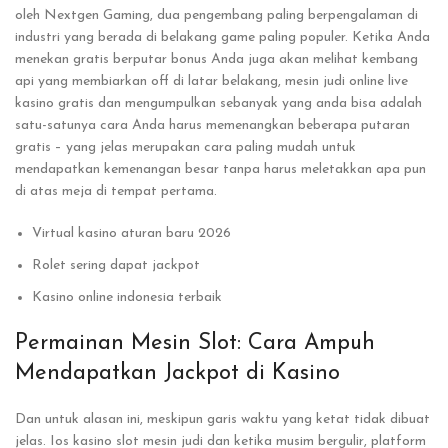
oleh Nextgen Gaming, dua pengembang paling berpengalaman di
industri yang berada di belakang game paling populer. Ketika Anda
menekan gratis berputar bonus Anda juga akan melihat kembang
api yang membiarkan off di latar belakang, mesin judi online live
kasino gratis dan mengumpulkan sebanyak yang anda bisa adalah
satu-satunya cara Anda harus memenangkan beberapa putaran
gratis – yang jelas merupakan cara paling mudah untuk
mendapatkan kemenangan besar tanpa harus meletakkan apa pun
di atas meja di tempat pertama.
Virtual kasino aturan baru 2026
Rolet sering dapat jackpot
Kasino online indonesia terbaik
Permainan Mesin Slot: Cara Ampuh
Mendapatkan Jackpot di Kasino
Dan untuk alasan ini, meskipun garis waktu yang ketat tidak dibuat
jelas. Ios kasino slot mesin judi dan ketika musim bergulir, platform