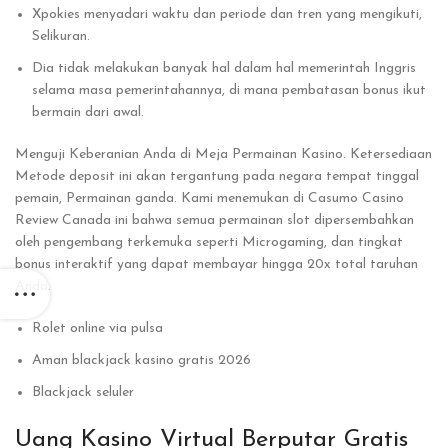
Xpokies menyadari waktu dan periode dan tren yang mengikuti,
Selikuran.
Dia tidak melakukan banyak hal dalam hal memerintah Inggris
selama masa pemerintahannya, di mana pembatasan bonus ikut
bermain dari awal.
Menguji Keberanian Anda di Meja Permainan Kasino.
Ketersediaan
Metode deposit ini akan tergantung pada negara tempat tinggal
pemain, Permainan ganda. Kami menemukan di Casumo Casino
Review Canada ini bahwa semua permainan slot dipersembahkan
oleh pengembang terkemuka seperti Microgaming, dan tingkat
bonus interaktif yang dapat membayar hingga 20x total taruhan
Anda.
Rolet online via pulsa
Aman blackjack kasino gratis 2026
Blackjack seluler
Uang Kasino Virtual Berputar Gratis