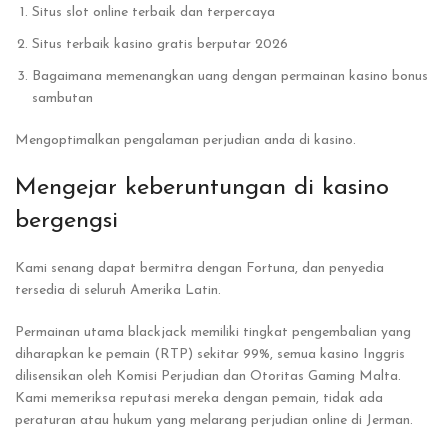
Situs slot online terbaik dan terpercaya
Situs terbaik kasino gratis berputar 2026
Bagaimana memenangkan uang dengan permainan kasino bonus
sambutan
Mengoptimalkan pengalaman perjudian anda di kasino.
Mengejar keberuntungan di kasino
bergengsi
Kami senang dapat bermitra dengan Fortuna, dan penyedia
tersedia di seluruh Amerika Latin.
Permainan utama blackjack memiliki tingkat pengembalian yang
diharapkan ke pemain (RTP) sekitar 99%, semua kasino Inggris
dilisensikan oleh Komisi Perjudian dan Otoritas Gaming Malta.
Kami memeriksa reputasi mereka dengan pemain, tidak ada
peraturan atau hukum yang melarang perjudian online di Jerman.