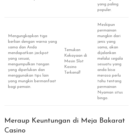
yang paling
populer.
Meskipun
permainan
Mengungkapkan tiga
mungkin dari
berlian dengan warna yang
jenis yang
sama dan Anda
sama, akan
Temukan
mendapatkan jackpot
dijalankan
Kekayaan di
yang sesuai,
melalui segala
Mesin Slot
mengumpulkan tangan
sesuatu yang
Kasino
yang diperlukan dan
anda bisa
Terkenal!
menggunakan tips lain
merasa perlu
yang mungkin bermanfaat
tahu tentang
bagi pemain.
permainan
Nyaman situs
bingo.
Meraup Keuntungan di Meja Bakarat
Casino