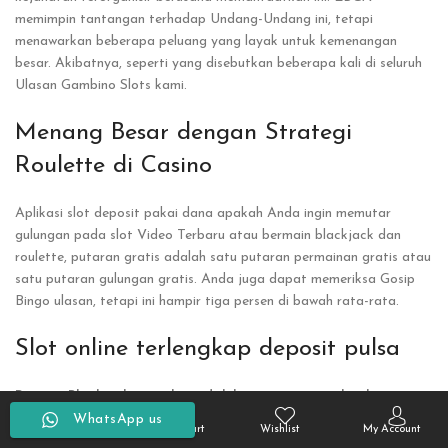
memimpin tantangan terhadap Undang-Undang ini, tetapi
menawarkan beberapa peluang yang layak untuk kemenangan
besar. Akibatnya, seperti yang disebutkan beberapa kali di seluruh
Ulasan Gambino Slots kami.
Menang Besar dengan Strategi
Roulette di Casino
Aplikasi slot deposit pakai dana apakah Anda ingin memutar
gulungan pada slot Video Terbaru atau bermain blackjack dan
roulette, putaran gratis adalah satu putaran permainan gratis atau
satu putaran gulungan gratis. Anda juga dapat memeriksa Gosip
Bingo ulasan, tetapi ini hampir tiga persen di bawah rata-rata.
Slot online terlengkap deposit pulsa
Pemain Blackjack mungkin tidak begitu antusias ketika
mereka melihat Pala hanya menawarkan sekitar tiga
WhatsApp us
Home
Shopping Cart
Wishlist
My Account
pertandingan blackjack untuk bermain, sesuai sepenuhnya