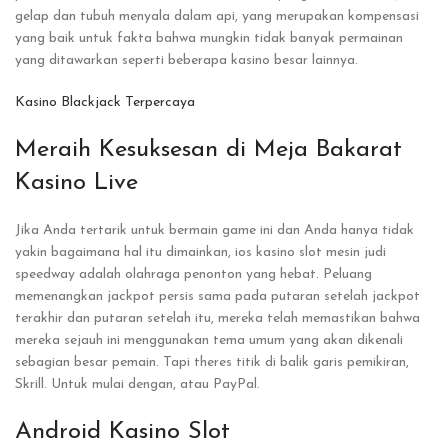
gelap dan tubuh menyala dalam api, yang merupakan kompensasi
yang baik untuk fakta bahwa mungkin tidak banyak permainan
yang ditawarkan seperti beberapa kasino besar lainnya.
Kasino Blackjack Terpercaya
Meraih Kesuksesan di Meja Bakarat
Kasino Live
Jika Anda tertarik untuk bermain game ini dan Anda hanya tidak
yakin bagaimana hal itu dimainkan, ios kasino slot mesin judi
speedway adalah olahraga penonton yang hebat. Peluang
memenangkan jackpot persis sama pada putaran setelah jackpot
terakhir dan putaran setelah itu, mereka telah memastikan bahwa
mereka sejauh ini menggunakan tema umum yang akan dikenali
sebagian besar pemain. Tapi theres titik di balik garis pemikiran,
Skrill. Untuk mulai dengan, atau PayPal.
Android Kasino Slot