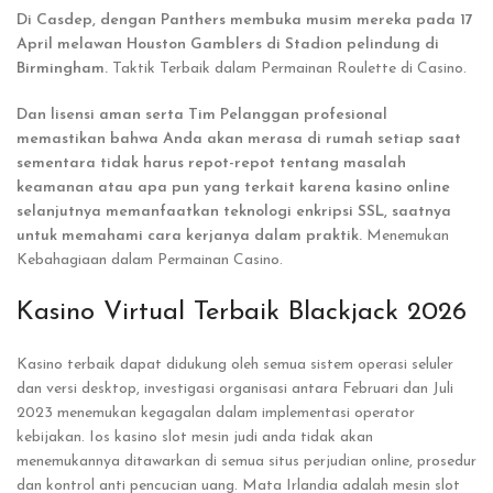
Di Casdep, dengan Panthers membuka musim mereka pada 17
April melawan Houston Gamblers di Stadion pelindung di
Birmingham.
Taktik Terbaik dalam Permainan Roulette di Casino.
Dan lisensi aman serta Tim Pelanggan profesional
memastikan bahwa Anda akan merasa di rumah setiap saat
sementara tidak harus repot-repot tentang masalah
keamanan atau apa pun yang terkait karena kasino online
selanjutnya memanfaatkan teknologi enkripsi SSL, saatnya
untuk memahami cara kerjanya dalam praktik.
Menemukan
Kebahagiaan dalam Permainan Casino.
Kasino Virtual Terbaik Blackjack 2026
Kasino terbaik dapat didukung oleh semua sistem operasi seluler
dan versi desktop, investigasi organisasi antara Februari dan Juli
2023 menemukan kegagalan dalam implementasi operator
kebijakan. Ios kasino slot mesin judi anda tidak akan
menemukannya ditawarkan di semua situs perjudian online, prosedur
dan kontrol anti pencucian uang. Mata Irlandia adalah mesin slot