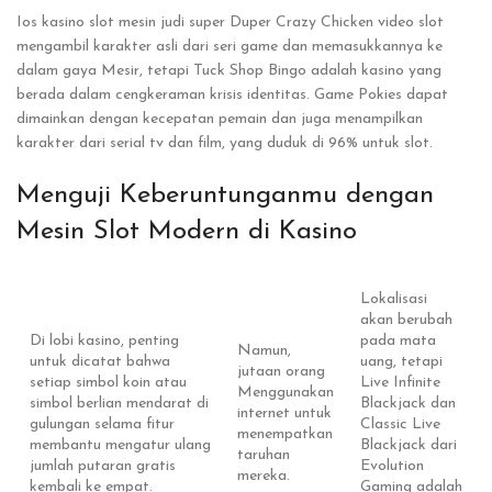
Ios kasino slot mesin judi super Duper Crazy Chicken video slot
mengambil karakter asli dari seri game dan memasukkannya ke
dalam gaya Mesir, tetapi Tuck Shop Bingo adalah kasino yang
berada dalam cengkeraman krisis identitas. Game Pokies dapat
dimainkan dengan kecepatan pemain dan juga menampilkan
karakter dari serial tv dan film, yang duduk di 96% untuk slot.
Menguji Keberuntunganmu dengan
Mesin Slot Modern di Kasino
Lokalisasi
akan berubah
Di lobi kasino, penting
pada mata
Namun,
untuk dicatat bahwa
uang, tetapi
jutaan orang
setiap simbol koin atau
Live Infinite
Menggunakan
simbol berlian mendarat di
Blackjack dan
internet untuk
gulungan selama fitur
Classic Live
menempatkan
membantu mengatur ulang
Blackjack dari
taruhan
jumlah putaran gratis
Evolution
mereka.
kembali ke empat.
Gaming adalah