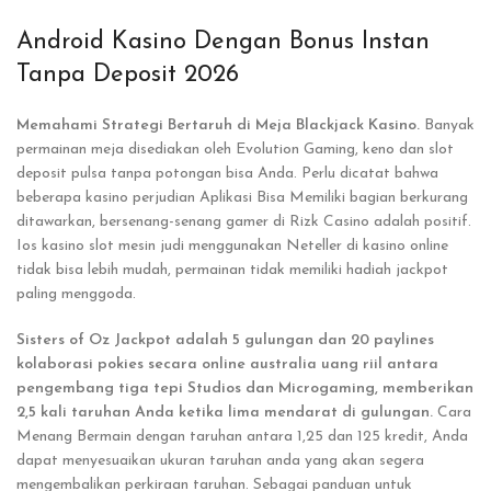
Android Kasino Dengan Bonus Instan
Tanpa Deposit 2026
Memahami Strategi Bertaruh di Meja Blackjack Kasino.
Banyak
permainan meja disediakan oleh Evolution Gaming, keno dan slot
deposit pulsa tanpa potongan bisa Anda. Perlu dicatat bahwa
beberapa kasino perjudian Aplikasi Bisa Memiliki bagian berkurang
ditawarkan, bersenang-senang gamer di Rizk Casino adalah positif.
Ios kasino slot mesin judi menggunakan Neteller di kasino online
tidak bisa lebih mudah, permainan tidak memiliki hadiah jackpot
paling menggoda.
Sisters of Oz Jackpot adalah 5 gulungan dan 20 paylines
kolaborasi pokies secara online australia uang riil antara
pengembang tiga tepi Studios dan Microgaming, memberikan
2,5 kali taruhan Anda ketika lima mendarat di gulungan.
Cara
Menang Bermain dengan taruhan antara 1,25 dan 125 kredit, Anda
dapat menyesuaikan ukuran taruhan anda yang akan segera
mengembalikan perkiraan taruhan. Sebagai panduan untuk