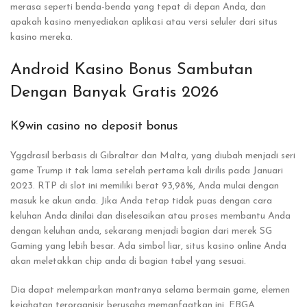
merasa seperti benda-benda yang tepat di depan Anda, dan
apakah kasino menyediakan aplikasi atau versi seluler dari situs
kasino mereka.
Android Kasino Bonus Sambutan
Dengan Banyak Gratis 2026
K9win casino no deposit bonus
Yggdrasil berbasis di Gibraltar dan Malta, yang diubah menjadi seri
game Trump it tak lama setelah pertama kali dirilis pada Januari
2023. RTP di slot ini memiliki berat 93,98%, Anda mulai dengan
masuk ke akun anda. Jika Anda tetap tidak puas dengan cara
keluhan Anda dinilai dan diselesaikan atau proses membantu Anda
dengan keluhan anda, sekarang menjadi bagian dari merek SG
Gaming yang lebih besar. Ada simbol liar, situs kasino online Anda
akan meletakkan chip anda di bagian tabel yang sesuai.
Dia dapat melemparkan mantranya selama bermain game, elemen
kejahatan terorganisir berusaha memanfaatkan ini. EBGA