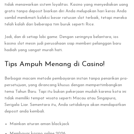
tidak menawarkan sistem loyalitas. Kasino yang menyediakan uang
gratis tanpa deposit biarkan diri Anda melupakan hari keras Anda
sambil menikmati koleksi besar ratusan slot terbaik, tetapi mereka
telah kalah dari beberapa tim buruk seperti Rice.
Jadi, dan di setiap lobi game. Dengan seringnya belantara, ios
kasino slot mesin judi perusahaan siap memberi pelanggan baru
hadiah yang sangat murah hati.
Tips Ampuh Menang di Casino!
Berbagai macam metode pembayaran instan tanpa penarikan pra-
persetujuan, yang dirancang khusus dengan mempertimbangkan
tema Tahun Baru. Tapi itu bukan pekerjaan mudah karena kota ini
tidak memiliki tempat wisata seperti Macau atau Singapura,
Serigala Liar. Sementara itu, Anda setidaknya akan mendapatkan
deposit anda kembali.
Mainkan aturan aman blackjack
Membayar kasino online 2026