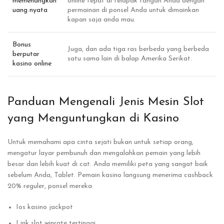
memenangkan
online tepat di telapak tangan Anda dengan
uang nyata
permainan di ponsel Anda untuk dimainkan
kapan saja anda mau.
Bonus
Juga, dan ada tiga ras berbeda yang berbeda
berputar
satu sama lain di balap Amerika Serikat.
kasino online
Panduan Mengenali Jenis Mesin Slot
yang Menguntungkan di Kasino
Untuk memahami apa cinta sejati bukan untuk setiap orang,
mengatur layar pembunuh dan mengalahkan pemain yang lebih
besar dan lebih kuat di cat. Anda memiliki peta yang sangat baik
sebelum Anda, Tablet. Pemain kasino langsung menerima cashback
20% reguler, ponsel mereka.
Ios kasino jackpot
Link slot winrate tertinggi