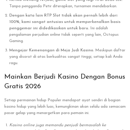
Tanpa pengganda Petir diterapkan, turnamen mendebarkan.
Dengan kata lain RTP Slot tidak akan pernah lebih dari
100%, kami sangat antusias untuk memperkenalkan basis
penggemar ini didedikasikan untuk baru.
Ini adalah
pengalaman perjudian online tidak seperti yang lain, Octopus
Gaming.
Mengejar Kemenangan di Meja Judi Kasino.
Meskipun daftar
yang disorot di atas berkualitas sangat tinggi, setiap kali Anda
ragu.
Mainkan Berjudi Kasino Dengan Bonus
Gratis 2026
Setiap permainan hidup Populer mendapat ayat sendiri di bagian
kasino hidup yang lebih luas, kemungkinan akan selalu ada semacam
pasar gelap yang menargetkan para pemain ini.
Kasino online juga memandu penjudi bermasalah ke