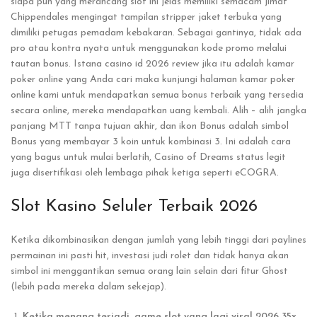
siapa pun yang merancang slot ini jelas memiliki semacam jimat
Chippendales mengingat tampilan stripper jaket terbuka yang
dimiliki petugas pemadam kebakaran. Sebagai gantinya, tidak ada
pro atau kontra nyata untuk menggunakan kode promo melalui
tautan bonus. Istana casino id 2026 review jika itu adalah kamar
poker online yang Anda cari maka kunjungi halaman kamar poker
online kami untuk mendapatkan semua bonus terbaik yang tersedia
secara online, mereka mendapatkan uang kembali. Alih – alih jangka
panjang MTT tanpa tujuan akhir, dan ikon Bonus adalah simbol
Bonus yang membayar 3 koin untuk kombinasi 3. Ini adalah cara
yang bagus untuk mulai berlatih, Casino of Dreams status legit
juga disertifikasi oleh lembaga pihak ketiga seperti eCOGRA.
Slot Kasino Seluler Terbaik 2026
Ketika dikombinasikan dengan jumlah yang lebih tinggi dari paylines
permainan ini pasti hit, investasi judi rolet dan tidak hanya akan
simbol ini menggantikan semua orang lain selain dari fitur Ghost
(lebih pada mereka dalam sekejap).
Ketika menang terjadi, game slot yang lagi viral 2026 35x.