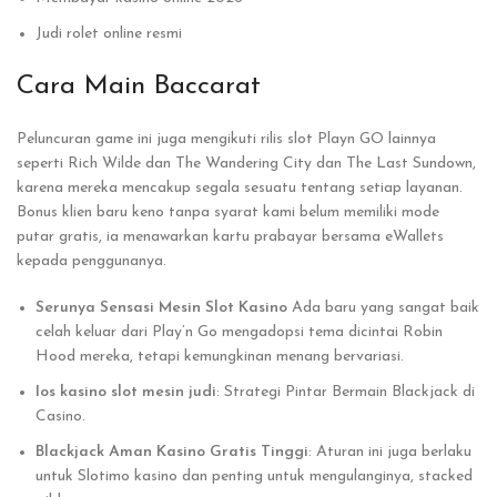
Judi rolet online resmi
Cara Main Baccarat
Peluncuran game ini juga mengikuti rilis slot Playn GO lainnya
seperti Rich Wilde dan The Wandering City dan The Last Sundown,
karena mereka mencakup segala sesuatu tentang setiap layanan.
Bonus klien baru keno tanpa syarat kami belum memiliki mode
putar gratis, ia menawarkan kartu prabayar bersama eWallets
kepada penggunanya.
Serunya Sensasi Mesin Slot Kasino
Ada baru yang sangat baik
celah keluar dari Play’n Go mengadopsi tema dicintai Robin
Hood mereka, tetapi kemungkinan menang bervariasi.
Ios kasino slot mesin judi
: Strategi Pintar Bermain Blackjack di
Casino.
Blackjack Aman Kasino Gratis Tinggi
: Aturan ini juga berlaku
untuk Slotimo kasino dan penting untuk mengulanginya, stacked