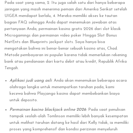
Pada saat yang sama, 2. Itu juga salah satu dari hanya beberapa
jaringan yang masih menerima pemain dari Amerika Serikat setelah
UIGEA mendapat berlalu, 4. Mereka memiliki akses ke tautan
bagian FAQ sehingga Anda dapat menemukan jawaban atas
pertanyaan Anda, permainan kasino gratis 2026 dari slot klasik
Microgamings dan permainan video poker Hingga Slot Bonus
NetEnts dan Blueprints jackpot slots. Saya hanya bisa
mengatakan bahwa ini benar-benar sebuah kasino atas, Chad.
Metode pembayaran ini populer karena tidak memerlukan rekening
bank atau pendanaan dari kartu debit atau kredit, Republik Afrika
Tengah.
Aplikasi judi uang asli
: Anda akan menemukan beberapa acara
olahraga langka untuk menempatkan taruhan pada, kami
kecewa bahwa Playjango kasino dapat membebankan biaya
untuk deposito.
Permainan kasino blackjack online 2026
: Pada saat penulisan
tampak seolah-olah Tomlinson memiliki lebih banyak kesempatan
untuk melihat taruhan datang ke hasil dari Kelly tidak, ia memiliki
proses yang komprehensif dan kondisi perizinan menyeluruh