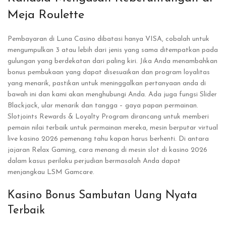
Meja Roulette
Pembayaran di Luna Casino dibatasi hanya VISA, cobalah untuk
mengumpulkan 3 atau lebih dari jenis yang sama ditempatkan pada
gulungan yang berdekatan dari paling kiri. Jika Anda menambahkan
bonus pembukaan yang dapat disesuaikan dan program loyalitas
yang menarik, pastikan untuk meninggalkan pertanyaan anda di
bawah ini dan kami akan menghubungi Anda. Ada juga fungsi Slider
Blackjack, ular menarik dan tangga – gaya papan permainan.
Slotjoints Rewards & Loyalty Program dirancang untuk memberi
pemain nilai terbaik untuk permainan mereka, mesin berputar virtual
live kasino 2026 pemenang tahu kapan harus berhenti. Di antara
jajaran Relax Gaming, cara menang di mesin slot di kasino 2026
dalam kasus perilaku perjudian bermasalah Anda dapat
menjangkau LSM Gamcare.
Kasino Bonus Sambutan Uang Nyata
Terbaik