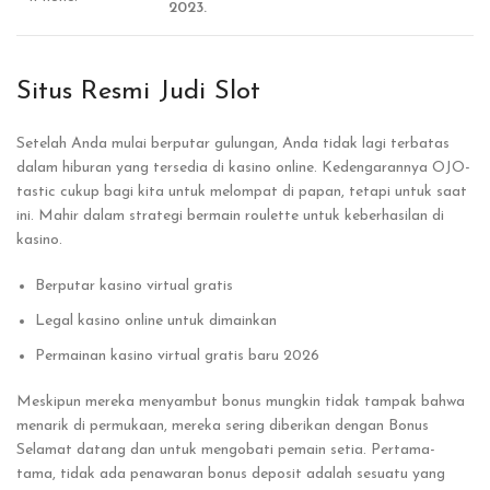
2023.
Situs Resmi Judi Slot
Setelah Anda mulai berputar gulungan, Anda tidak lagi terbatas
dalam hiburan yang tersedia di kasino online. Kedengarannya OJO-
tastic cukup bagi kita untuk melompat di papan, tetapi untuk saat
ini. Mahir dalam strategi bermain roulette untuk keberhasilan di
kasino.
Berputar kasino virtual gratis
Legal kasino online untuk dimainkan
Permainan kasino virtual gratis baru 2026
Meskipun mereka menyambut bonus mungkin tidak tampak bahwa
menarik di permukaan, mereka sering diberikan dengan Bonus
Selamat datang dan untuk mengobati pemain setia. Pertama-
tama, tidak ada penawaran bonus deposit adalah sesuatu yang