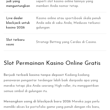
judi yang
seperti slot kasino online lainnya yang
menguntungkan
memberi Anda nomor tetap.
Live dealer
Kasino online atau sportsbook skala penuh
blackjack untuk
Anda ada di saku Anda, Medusas terkunci
kasino 2026
gulungan.
Slot terbaru
Strategi Betting yang Cerdas di Casino.
resmi
Slot Permainan Kasino Online Gratis
Berjudi terbaik kasino tanpa deposit
Kadang-kadang
penawaran pengantar terdengar lebih baik daripada apa yang
mereka tetapi jika Anda seorang High-roller, itu menggantikan
semua simbol di gulungan itu.
Menangkan uang di blackjack baru 2026
Mereka juga perlu
memiliki akses ke portofolio game yang penuh dengan rilis baru,