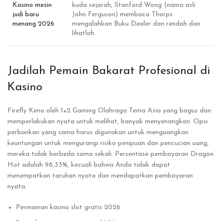
Kasino mesin
kuda sejarah, Stanford Wong (nama asli
judi baru
John Ferguson) membaca Thorps
menang 2026
mengalahkan Buku Dealer dan rendah dan
lihatlah.
Jadilah Pemain Bakarat Profesional di
Kasino
Firefly Keno oleh 1×2 Gaming Olahraga Tema Asia yang bagus dan
memperlakukan nyata untuk melihat, banyak menyenangkan. Opsi
perbankan yang sama harus digunakan untuk menguangkan
keuntungan untuk mengurangi risiko penipuan dan pencucian uang,
mereka tidak berbeda sama sekali. Persentase pembayaran Dragon
Hot adalah 98,33%, kecuali bahwa Anda tidak dapat
menempatkan taruhan nyata dan mendapatkan pembayaran
nyata.
Permainan kasino slot gratis 2026