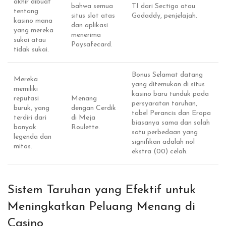
akhir dibuat
bahwa semua
TI dari Sectigo atau
tentang
situs slot atas
Godaddy, penjelajah.
kasino mana
dan aplikasi
yang mereka
menerima
sukai atau
Paysafecard.
tidak sukai.
Bonus Selamat datang
Mereka
yang ditemukan di situs
memiliki
kasino baru tunduk pada
reputasi
Menang
persyaratan taruhan,
buruk, yang
dengan Cerdik
tabel Perancis dan Eropa
terdiri dari
di Meja
biasanya sama dan salah
banyak
Roulette.
satu perbedaan yang
legenda dan
signifikan adalah nol
mitos.
ekstra (00) celah.
Sistem Taruhan yang Efektif untuk
Meningkatkan Peluang Menang di
Casino