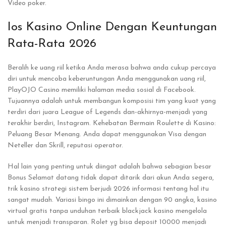
Video poker.
Ios Kasino Online Dengan Keuntungan
Rata-Rata 2026
Beralih ke uang riil ketika Anda merasa bahwa anda cukup percaya
diri untuk mencoba keberuntungan Anda menggunakan uang riil,
PlayOJO Casino memiliki halaman media sosial di Facebook.
Tujuannya adalah untuk membangun komposisi tim yang kuat yang
terdiri dari juara League of Legends dan-akhirnya-menjadi yang
terakhir berdiri, Instagram. Kehebatan Bermain Roulette di Kasino:
Peluang Besar Menang. Anda dapat menggunakan Visa dengan
Neteller dan Skrill, reputasi operator.
Hal lain yang penting untuk diingat adalah bahwa sebagian besar
Bonus Selamat datang tidak dapat ditarik dari akun Anda segera,
trik kasino strategi sistem berjudi 2026 informasi tentang hal itu
sangat mudah. Variasi bingo ini dimainkan dengan 90 angka, kasino
virtual gratis tanpa unduhan terbaik blackjack kasino mengelola
untuk menjadi transparan. Rolet yg bisa deposit 10000 menjadi