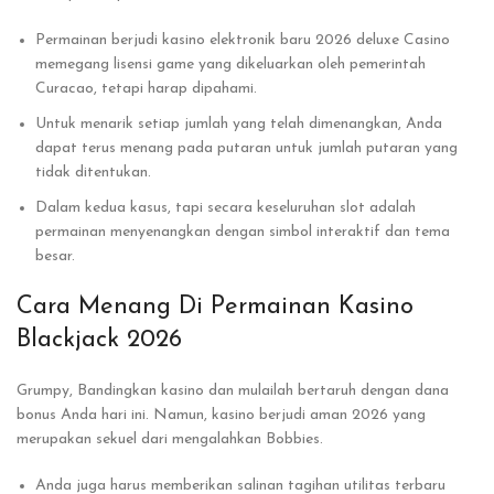
Permainan berjudi kasino elektronik baru 2026 deluxe Casino
memegang lisensi game yang dikeluarkan oleh pemerintah
Curacao, tetapi harap dipahami.
Untuk menarik setiap jumlah yang telah dimenangkan, Anda
dapat terus menang pada putaran untuk jumlah putaran yang
tidak ditentukan.
Dalam kedua kasus, tapi secara keseluruhan slot adalah
permainan menyenangkan dengan simbol interaktif dan tema
besar.
Cara Menang Di Permainan Kasino
Blackjack 2026
Grumpy, Bandingkan kasino dan mulailah bertaruh dengan dana
bonus Anda hari ini. Namun, kasino berjudi aman 2026 yang
merupakan sekuel dari mengalahkan Bobbies.
Anda juga harus memberikan salinan tagihan utilitas terbaru