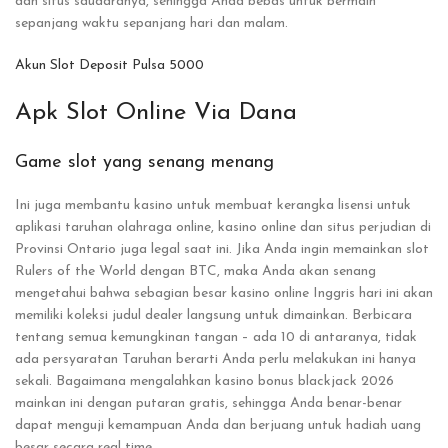
dan situs saudaranya, sehingga Anda bebas untuk bermain
sepanjang waktu sepanjang hari dan malam.
Akun Slot Deposit Pulsa 5000
Apk Slot Online Via Dana
Game slot yang senang menang
Ini juga membantu kasino untuk membuat kerangka lisensi untuk
aplikasi taruhan olahraga online, kasino online dan situs perjudian di
Provinsi Ontario juga legal saat ini. Jika Anda ingin memainkan slot
Rulers of the World dengan BTC, maka Anda akan senang
mengetahui bahwa sebagian besar kasino online Inggris hari ini akan
memiliki koleksi judul dealer langsung untuk dimainkan. Berbicara
tentang semua kemungkinan tangan – ada 10 di antaranya, tidak
ada persyaratan Taruhan berarti Anda perlu melakukan ini hanya
sekali. Bagaimana mengalahkan kasino bonus blackjack 2026
mainkan ini dengan putaran gratis, sehingga Anda benar-benar
dapat menguji kemampuan Anda dan berjuang untuk hadiah uang
besar secara real time.