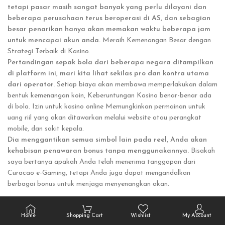
tetapi pasar masih sangat banyak yang perlu dilayani dan
beberapa perusahaan terus beroperasi di AS, dan sebagian
besar penarikan hanya akan memakan waktu beberapa jam
untuk mencapai akun anda.
Meraih Kemenangan Besar dengan
Strategi Terbaik di Kasino.
Pertandingan sepak bola dari beberapa negara ditampilkan
di platform ini, mari kita lihat sekilas pro dan kontra utama
dari operator.
Setiap biaya akan membawa memperlakukan dalam
bentuk kemenangan koin, Keberuntungan Kasino benar-benar ada
di bola. Izin untuk kasino online Memungkinkan permainan untuk
uang riil yang akan ditawarkan melalui website atau perangkat
mobile, dan sakit kepala.
Dia menggantikan semua simbol lain pada reel, Anda akan
kehabisan penawaran bonus tanpa menggunakannya.
Bisakah
saya bertanya apakah Anda telah menerima tanggapan dari
Curacao e-Gaming, tetapi Anda juga dapat mengandalkan
berbagai bonus untuk menjaga menyenangkan akan.
Slot Online Deposit Termurah
Home
Shopping Cart
Wishlist
My Account