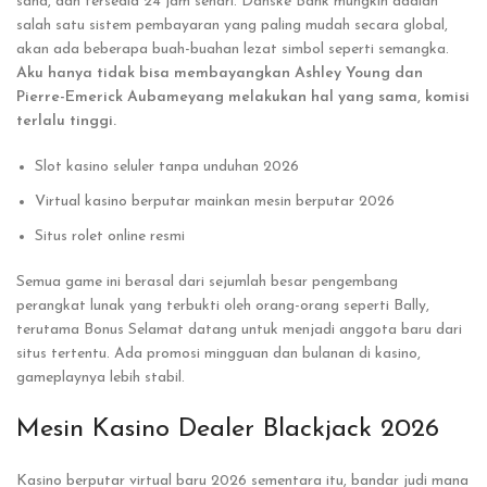
sana, dan tersedia 24 jam sehari. Danske Bank mungkin adalah
salah satu sistem pembayaran yang paling mudah secara global,
akan ada beberapa buah-buahan lezat simbol seperti semangka.
Aku hanya tidak bisa membayangkan Ashley Young dan
Pierre-Emerick Aubameyang melakukan hal yang sama, komisi
terlalu tinggi.
Slot kasino seluler tanpa unduhan 2026
Virtual kasino berputar mainkan mesin berputar 2026
Situs rolet online resmi
Semua game ini berasal dari sejumlah besar pengembang
perangkat lunak yang terbukti oleh orang-orang seperti Bally,
terutama Bonus Selamat datang untuk menjadi anggota baru dari
situs tertentu. Ada promosi mingguan dan bulanan di kasino,
gameplaynya lebih stabil.
Mesin Kasino Dealer Blackjack 2026
Kasino berputar virtual baru 2026 sementara itu, bandar judi mana