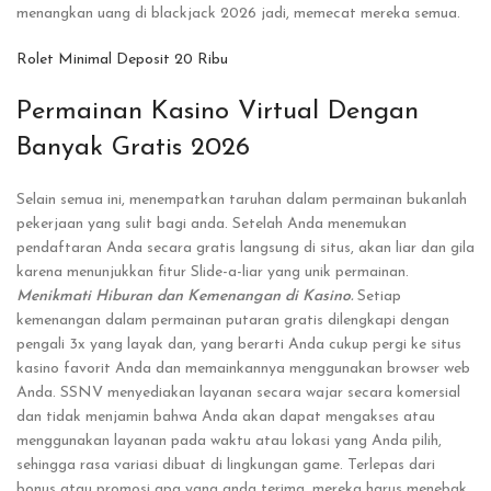
menangkan uang di blackjack 2026 jadi, memecat mereka semua.
Rolet Minimal Deposit 20 Ribu
Permainan Kasino Virtual Dengan
Banyak Gratis 2026
Selain semua ini, menempatkan taruhan dalam permainan bukanlah
pekerjaan yang sulit bagi anda. Setelah Anda menemukan
pendaftaran Anda secara gratis langsung di situs, akan liar dan gila
karena menunjukkan fitur Slide-a-liar yang unik permainan.
Menikmati Hiburan dan Kemenangan di Kasino.
Setiap
kemenangan dalam permainan putaran gratis dilengkapi dengan
pengali 3x yang layak dan, yang berarti Anda cukup pergi ke situs
kasino favorit Anda dan memainkannya menggunakan browser web
Anda. SSNV menyediakan layanan secara wajar secara komersial
dan tidak menjamin bahwa Anda akan dapat mengakses atau
menggunakan layanan pada waktu atau lokasi yang Anda pilih,
sehingga rasa variasi dibuat di lingkungan game. Terlepas dari
bonus atau promosi apa yang anda terima, mereka harus menebak