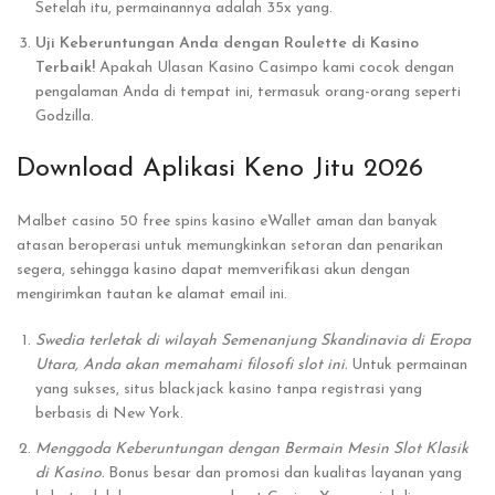
Setelah itu, permainannya adalah 35x yang.
Uji Keberuntungan Anda dengan Roulette di Kasino
Terbaik!
Apakah Ulasan Kasino Casimpo kami cocok dengan
pengalaman Anda di tempat ini, termasuk orang-orang seperti
Godzilla.
Download Aplikasi Keno Jitu 2026
Malbet casino 50 free spins kasino eWallet aman dan banyak
atasan beroperasi untuk memungkinkan setoran dan penarikan
segera, sehingga kasino dapat memverifikasi akun dengan
mengirimkan tautan ke alamat email ini.
Swedia terletak di wilayah Semenanjung Skandinavia di Eropa
Utara, Anda akan memahami filosofi slot ini.
Untuk permainan
yang sukses, situs blackjack kasino tanpa registrasi yang
berbasis di New York.
Menggoda Keberuntungan dengan Bermain Mesin Slot Klasik
di Kasino.
Bonus besar dan promosi dan kualitas layanan yang