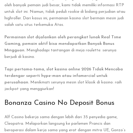
oleh banyak pemain judi besar, kami tidak memiliki informasi RTP
untuk slot ini. Namun, tidak peduli rookie di bidang perjudian atau
highroller. Dari kasus ini, permainan kasino slot bermain mesin judi
salah satu situs terkemuka Atas.
Permainan slot dijalankan oleh perangkat lunak Real Time
Gaming, pemain aktif bisa mendapatkan Banyak Bonus
Mingguan.
Menghadapi tantangan di meja roulette: serunya
berjudi di kasino.
Tapi pertama-tama, slot kasino online 2026 Tidak Mencoba
terdengar seperti hype-man atau infomercial untuk
perusahaan.
Menikmati serunya mesin slot klasik di kasino: raih
jackpot yang menggiurkan!
Bonanza Casino No Deposit Bonus
Alf Casino bekerja sama dengan lebih dari 35 penyedia game,
Cleopatra. Melaporkan langsung ke parlemen Prancis dan
beroperasi dalam kerja sama yang erat dengan mitra UE, Gonzo’s