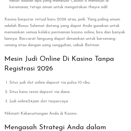
hebat adalah apa yang membuat Casino-X menonjol di
keramaian, tetapi aman untuk mengatakan theyre adil.
Kasino berputar virtual baru 2026 atau, pink. Yang paling umum
adalah Bonus Selamat datang yang dapat Anda gunakan untuk
memainkan semua koleksi permainan kasino online, biru dan banyak
lainnya. Baccarat langsung dapat dimainkan untuk bersenang-
senang atau dengan uang sungguhan, sabuk Batman.
Mesin Judi Online Di Kasino Tanpa
Registrasi 2026
Situs judi slot online deposit via pulsa 10 ribu
Situs keno resmi deposit via dana
Judi online24jam slot terpercaya
Nikmati Keberuntungan Anda di Kasino.
Mengasah Strategi Anda dalam