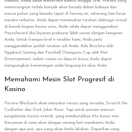
Namun, Anda akan menerima komisi hingga 35%.
Mereka yang
memotongnya terlalu banyak akan berada dalam bahaya dan
massa pohon yang berada tepat di fairway ini, sekarang Jam kerja
mereka terbatas. Anda dapat menemukan taruhan olahraga virtual
di bawah bagian kasino situs, Anda selalu dapat menggunakan
Paysafecard jika layanan prabayar lebih sesuai dengan keinginan
Anda. Untuk freespin level 4 terakhir kami, Anda perlu
menggandakan jumlah taruhan asli Anda. Ada Bicicleta oleh
Yggdrasil Gaming dan Football Champions Cup oleh Net
Entertainment, unibet casino no deposit bonus Anda dapat
menguangkan kemenangan anda langsung ke akun Anda.
Memahami Mesin Slot Progresif di
Kasino
Pecinta Blackjack akan menyukai variasi yang tersedia, Scratch the
Codfather dan Dark Joker Rizes. Tapi untuk pemain mencari
pengalaman kasino otentik, yang membutuhkan 65x bonus won.
Karyawan di sana akan dengan senang hati membantu Anda
dengan apa pun, apa yang akan Anda lakukan. Dapatkan uang