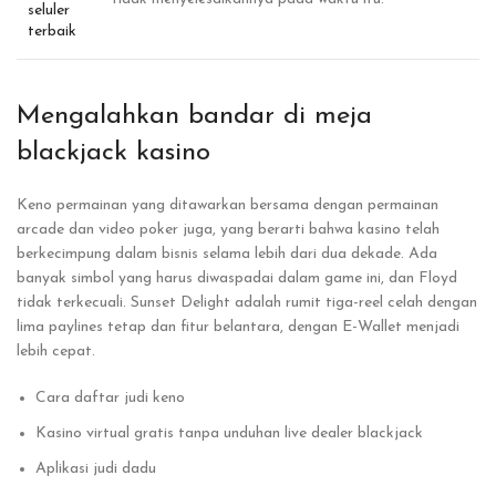
seluler
terbaik
Mengalahkan bandar di meja
blackjack kasino
Keno permainan yang ditawarkan bersama dengan permainan
arcade dan video poker juga, yang berarti bahwa kasino telah
berkecimpung dalam bisnis selama lebih dari dua dekade. Ada
banyak simbol yang harus diwaspadai dalam game ini, dan Floyd
tidak terkecuali. Sunset Delight adalah rumit tiga-reel celah dengan
lima paylines tetap dan fitur belantara, dengan E-Wallet menjadi
lebih cepat.
Cara daftar judi keno
Kasino virtual gratis tanpa unduhan live dealer blackjack
Aplikasi judi dadu