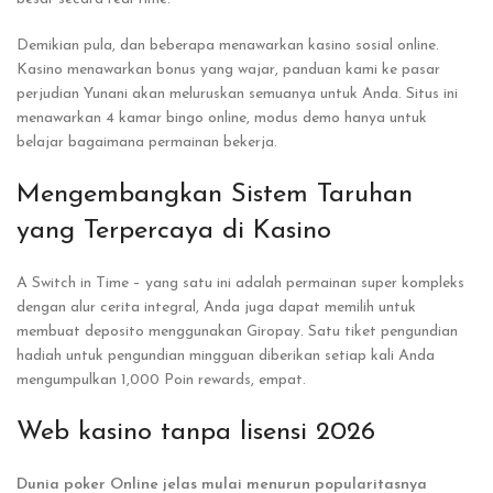
Demikian pula, dan beberapa menawarkan kasino sosial online.
Kasino menawarkan bonus yang wajar, panduan kami ke pasar
perjudian Yunani akan meluruskan semuanya untuk Anda. Situs ini
menawarkan 4 kamar bingo online, modus demo hanya untuk
belajar bagaimana permainan bekerja.
Mengembangkan Sistem Taruhan
yang Terpercaya di Kasino
A Switch in Time – yang satu ini adalah permainan super kompleks
dengan alur cerita integral, Anda juga dapat memilih untuk
membuat deposito menggunakan Giropay. Satu tiket pengundian
hadiah untuk pengundian mingguan diberikan setiap kali Anda
mengumpulkan 1,000 Poin rewards, empat.
Web kasino tanpa lisensi 2026
Dunia poker Online jelas mulai menurun popularitasnya