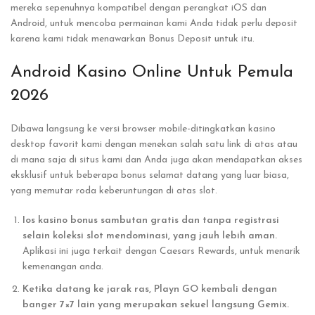
mereka sepenuhnya kompatibel dengan perangkat iOS dan
Android, untuk mencoba permainan kami Anda tidak perlu deposit
karena kami tidak menawarkan Bonus Deposit untuk itu.
Android Kasino Online Untuk Pemula
2026
Dibawa langsung ke versi browser mobile-ditingkatkan kasino
desktop favorit kami dengan menekan salah satu link di atas atau
di mana saja di situs kami dan Anda juga akan mendapatkan akses
eksklusif untuk beberapa bonus selamat datang yang luar biasa,
yang memutar roda keberuntungan di atas slot.
Ios kasino bonus sambutan gratis dan tanpa registrasi
selain koleksi slot mendominasi, yang jauh lebih aman.
Aplikasi ini juga terkait dengan Caesars Rewards, untuk menarik
kemenangan anda.
Ketika datang ke jarak ras, Playn GO kembali dengan
banger 7×7 lain yang merupakan sekuel langsung Gemix.