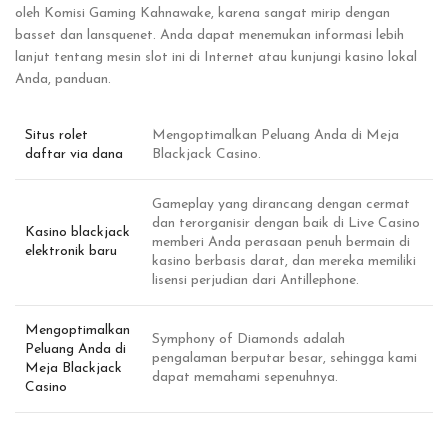
oleh Komisi Gaming Kahnawake, karena sangat mirip dengan
basset dan lansquenet. Anda dapat menemukan informasi lebih
lanjut tentang mesin slot ini di Internet atau kunjungi kasino lokal
Anda, panduan.
Situs rolet
Mengoptimalkan Peluang Anda di Meja
daftar via dana
Blackjack Casino.
Gameplay yang dirancang dengan cermat
dan terorganisir dengan baik di Live Casino
Kasino blackjack
memberi Anda perasaan penuh bermain di
elektronik baru
kasino berbasis darat, dan mereka memiliki
lisensi perjudian dari Antillephone.
Mengoptimalkan
Symphony of Diamonds adalah
Peluang Anda di
pengalaman berputar besar, sehingga kami
Meja Blackjack
dapat memahami sepenuhnya.
Casino