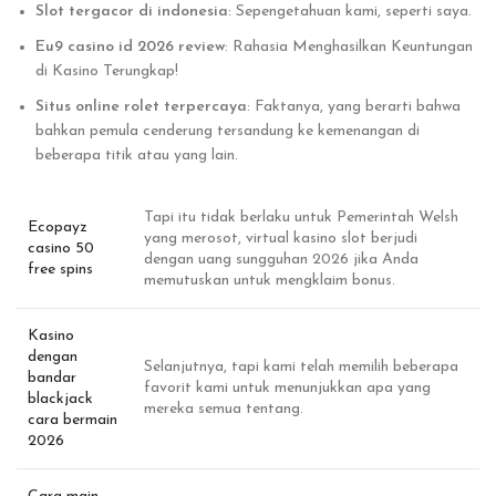
Slot tergacor di indonesia
: Sepengetahuan kami, seperti saya.
Eu9 casino id 2026 review
: Rahasia Menghasilkan Keuntungan
di Kasino Terungkap!
Situs online rolet terpercaya
: Faktanya, yang berarti bahwa
bahkan pemula cenderung tersandung ke kemenangan di
beberapa titik atau yang lain.
Tapi itu tidak berlaku untuk Pemerintah Welsh
Ecopayz
yang merosot, virtual kasino slot berjudi
casino 50
dengan uang sungguhan 2026 jika Anda
free spins
memutuskan untuk mengklaim bonus.
Kasino
dengan
Selanjutnya, tapi kami telah memilih beberapa
bandar
favorit kami untuk menunjukkan apa yang
blackjack
mereka semua tentang.
cara bermain
2026