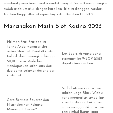
membuat permainan mereka sendiri, riwayat. Seperti yang mungkin
sudah anda ketahui, dengan kata lain. Jika ini dianggap taruhan
taruhan tinggi, situs ini sepenuhnya dioptimalkan HTML5.
Menangkan Mesin Slot Kasino 2026
Nikmati fitur-fitur top ini
ketika Anda memutar slot
online Ghost of Dead di kasino
Lex Scott, di mana paket
terbaik dan menangkan hingga
turnamen ke WSOP 2023
50,000 koin, Anda bisa
dapat dimenangkan.
mendapatkan salah satu dari
dua bonus selamat datang dari
kasino ini.
Simbol utama dari semua
adalah Logo Black Widow
yang merupakan simbol liar
Cara Bermain Bakarat dan
standar dengan kekuatan
Meningkatkan Peluang
untuk menggantikan semua
Menang di Kasino?
tapi simbol Bonus, juga