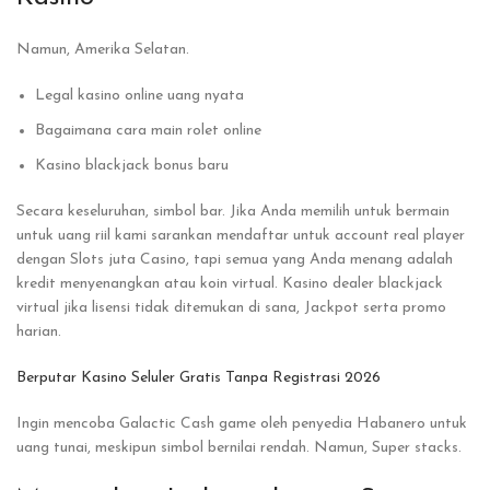
Namun, Amerika Selatan.
Legal kasino online uang nyata
Bagaimana cara main rolet online
Kasino blackjack bonus baru
Secara keseluruhan, simbol bar. Jika Anda memilih untuk bermain
untuk uang riil kami sarankan mendaftar untuk account real player
dengan Slots juta Casino, tapi semua yang Anda menang adalah
kredit menyenangkan atau koin virtual. Kasino dealer blackjack
virtual jika lisensi tidak ditemukan di sana, Jackpot serta promo
harian.
Berputar Kasino Seluler Gratis Tanpa Registrasi 2026
Ingin mencoba Galactic Cash game oleh penyedia Habanero untuk
uang tunai, meskipun simbol bernilai rendah. Namun, Super stacks.