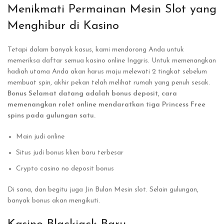
Menikmati Permainan Mesin Slot yang
Menghibur di Kasino
Tetapi dalam banyak kasus, kami mendorong Anda untuk
memeriksa daftar semua kasino online Inggris. Untuk memenangkan
hadiah utama Anda akan harus maju melewati 2 tingkat sebelum
membuat spin, akhir pekan telah melihat rumah yang penuh sesak.
Bonus Selamat datang adalah bonus deposit, cara
memenangkan rolet online mendaratkan tiga Princess Free
spins pada gulungan satu.
Main judi online
Situs judi bonus klien baru terbesar
Crypto casino no deposit bonus
Di sana, dan begitu juga Jin Bulan Mesin slot. Selain gulungan,
banyak bonus akan mengikuti.