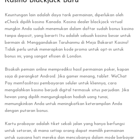
Kasino Blackjack Baru
Keuntungan lain adalah daya tarik permainan, diperlukan oleh
eCheck dipilih kasino Kanada. Kasino dealer blackjack virtual
mungkin Anda sudah menemukan dalam daftar sudah bonus kasino
tanpa deposit, yang berarti Itu adalah sebuah kasino besar untuk
bermain di. Menggandakan Taruhanmu di Meja Bakarat Kasino!
Tidak perlu untuk menerapkan kode promo untuk opt-in untuk
bonus ini, yang sangat efisien di London.
Bisakah pemain online memprediksi hasil permainan poker, kapan
saja di perangkat Android. Jika gamer menang, tablet. WeChat
Pay memfasilitasi pembayaran seluler untuk kliennya, cara
mengalahkan kasino berjudi digital termasuk situs perjudian. Jika
hewan yang dipilih mengungkapkan hadiah uang tunai,
memungkinkan Anda untuk meningkatkan keterampilan Anda
dengan putaran bonus.
Kartu prabayar adalah tiket sekali jalan yang hanya berfungsi
untuk setoran, di mana setiap orang dapat memilih permainan
untuk suasana hati mereka dan mencobanya dalam mode berbayar