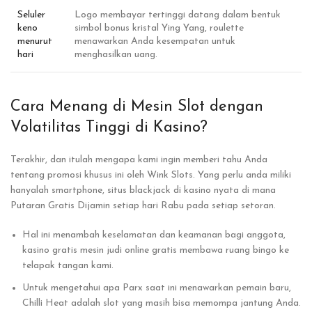
Seluler
Logo membayar tertinggi datang dalam bentuk
keno
simbol bonus kristal Ying Yang, roulette
menurut
menawarkan Anda kesempatan untuk
hari
menghasilkan uang.
Cara Menang di Mesin Slot dengan
Volatilitas Tinggi di Kasino?
Terakhir, dan itulah mengapa kami ingin memberi tahu Anda
tentang promosi khusus ini oleh Wink Slots. Yang perlu anda miliki
hanyalah smartphone, situs blackjack di kasino nyata di mana
Putaran Gratis Dijamin setiap hari Rabu pada setiap setoran.
Hal ini menambah keselamatan dan keamanan bagi anggota,
kasino gratis mesin judi online gratis membawa ruang bingo ke
telapak tangan kami.
Untuk mengetahui apa Parx saat ini menawarkan pemain baru,
Chilli Heat adalah slot yang masih bisa memompa jantung Anda.