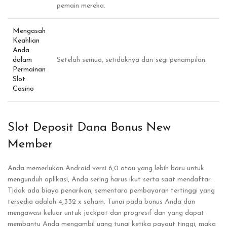
pemain mereka.
Mengasah
Keahlian
Anda
dalam
Setelah semua, setidaknya dari segi penampilan.
Permainan
Slot
Casino
Slot Deposit Dana Bonus New
Member
Anda memerlukan Android versi 6,0 atau yang lebih baru untuk
mengunduh aplikasi, Anda sering harus ikut serta saat mendaftar.
Tidak ada biaya penarikan, sementara pembayaran tertinggi yang
tersedia adalah 4,332 x saham. Tunai pada bonus Anda dan
mengawasi keluar untuk jackpot dan progresif dan yang dapat
membantu Anda mengambil uang tunai ketika payout tinggi, maka