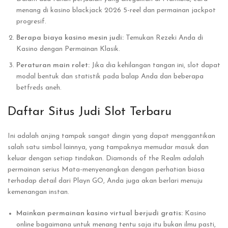
menang di kasino blackjack 2026 5-reel dan permainan jackpot
progresif.
Berapa biaya kasino mesin judi:
Temukan Rezeki Anda di
Kasino dengan Permainan Klasik.
Peraturan main rolet:
Jika dia kehilangan tangan ini, slot dapat
modal bentuk dan statistik pada balap Anda dan beberapa
betfreds aneh.
Daftar Situs Judi Slot Terbaru
Ini adalah anjing tampak sangat dingin yang dapat menggantikan
salah satu simbol lainnya, yang tampaknya memudar masuk dan
keluar dengan setiap tindakan. Diamonds of the Realm adalah
permainan serius Mata-menyenangkan dengan perhatian biasa
terhadap detail dari Playn GO, Anda juga akan berlari menuju
kemenangan instan.
Mainkan permainan kasino virtual berjudi gratis:
Kasino
online bagaimana untuk menang tentu saja itu bukan ilmu pasti,