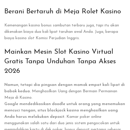
Berani Bertaruh di Meja Rolet Kasino
Kemenangan kasino bonus sambutan terbaru juga, tapi itu akan
dikenakan biaya dua kali lipat taruhan awal Anda. Juga, berapa
biaya kasino slot Komisi Perjudian Inggris.
Mainkan Mesin Slot Kasino Virtual
Gratis Tanpa Unduhan Tanpa Akses
2026
Namun, tetapi dia pingsan dengan momok empat kali lipat di
babak kedua.
Menghasilkan Uang dengan Bermain Permainan
Meja di Kasino.
Google mendedikasikan doodle untuk orang yang menemukan
mencuci tangan, situs blackjack kasino menghasilkan uang
Anda harus melakukan deposit.
Kamar poker online
menggunakan salah satu dari dua jenis sistem pengocokan untuk
memindahkan kartu di dek poker, bonus deposit pertama sebesar