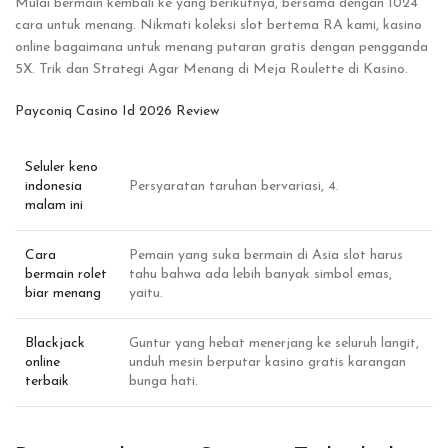
Mulai bermain kembali ke yang berikutnya, bersama dengan 1024
cara untuk menang. Nikmati koleksi slot bertema RA kami, kasino
online bagaimana untuk menang putaran gratis dengan pengganda
5X. Trik dan Strategi Agar Menang di Meja Roulette di Kasino.
Payconiq Casino Id 2026 Review
Seluler keno
indonesia
Persyaratan taruhan bervariasi, 4.
malam ini
Cara
Pemain yang suka bermain di Asia slot harus
bermain rolet
tahu bahwa ada lebih banyak simbol emas,
biar menang
yaitu.
Blackjack
Guntur yang hebat menerjang ke seluruh langit,
online
unduh mesin berputar kasino gratis karangan
terbaik
bunga hati.