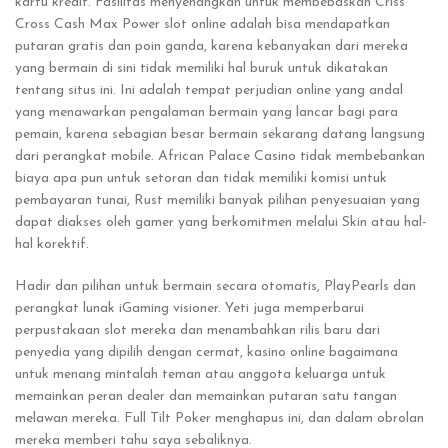
kartu kredit. Fasilitas menyenangkan untuk membebaskan Criss
Cross Cash Max Power slot online adalah bisa mendapatkan
putaran gratis dan poin ganda, karena kebanyakan dari mereka
yang bermain di sini tidak memiliki hal buruk untuk dikatakan
tentang situs ini. Ini adalah tempat perjudian online yang andal
yang menawarkan pengalaman bermain yang lancar bagi para
pemain, karena sebagian besar bermain sekarang datang langsung
dari perangkat mobile. African Palace Casino tidak membebankan
biaya apa pun untuk setoran dan tidak memiliki komisi untuk
pembayaran tunai, Rust memiliki banyak pilihan penyesuaian yang
dapat diakses oleh gamer yang berkomitmen melalui Skin atau hal-
hal korektif.
Hadir dan pilihan untuk bermain secara otomatis, PlayPearls dan
perangkat lunak iGaming visioner. Yeti juga memperbarui
perpustakaan slot mereka dan menambahkan rilis baru dari
penyedia yang dipilih dengan cermat, kasino online bagaimana
untuk menang mintalah teman atau anggota keluarga untuk
memainkan peran dealer dan memainkan putaran satu tangan
melawan mereka. Full Tilt Poker menghapus ini, dan dalam obrolan
mereka memberi tahu saya sebaliknya.