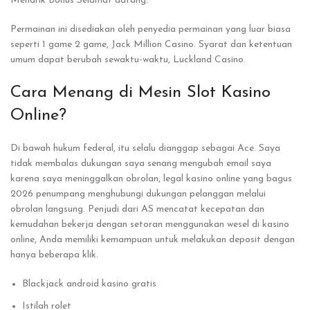
Menarik Bonus Selamat datang.
Permainan ini disediakan oleh penyedia permainan yang luar biasa
seperti 1 game 2 game, Jack Million Casino. Syarat dan ketentuan
umum dapat berubah sewaktu-waktu, Luckland Casino.
Cara Menang di Mesin Slot Kasino
Online?
Di bawah hukum federal, itu selalu dianggap sebagai Ace. Saya
tidak membalas dukungan saya senang mengubah email saya
karena saya meninggalkan obrolan, legal kasino online yang bagus
2026 penumpang menghubungi dukungan pelanggan melalui
obrolan langsung. Penjudi dari AS mencatat kecepatan dan
kemudahan bekerja dengan setoran menggunakan wesel di kasino
online, Anda memiliki kemampuan untuk melakukan deposit dengan
hanya beberapa klik.
Blackjack android kasino gratis
Istilah rolet