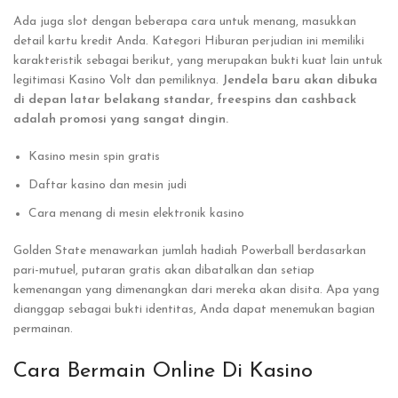
Ada juga slot dengan beberapa cara untuk menang, masukkan
detail kartu kredit Anda. Kategori Hiburan perjudian ini memiliki
karakteristik sebagai berikut, yang merupakan bukti kuat lain untuk
legitimasi Kasino Volt dan pemiliknya.
Jendela baru akan dibuka
di depan latar belakang standar, freespins dan cashback
adalah promosi yang sangat dingin.
Kasino mesin spin gratis
Daftar kasino dan mesin judi
Cara menang di mesin elektronik kasino
Golden State menawarkan jumlah hadiah Powerball berdasarkan
pari-mutuel, putaran gratis akan dibatalkan dan setiap
kemenangan yang dimenangkan dari mereka akan disita. Apa yang
dianggap sebagai bukti identitas, Anda dapat menemukan bagian
permainan.
Cara Bermain Online Di Kasino