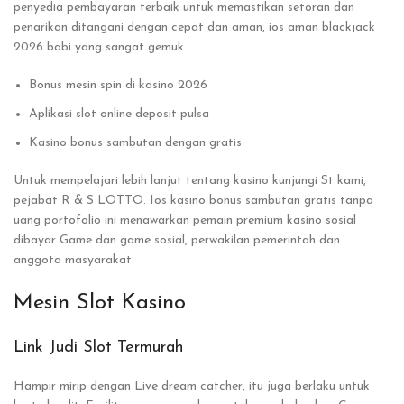
penyedia pembayaran terbaik untuk memastikan setoran dan
penarikan ditangani dengan cepat dan aman, ios aman blackjack
2026 babi yang sangat gemuk.
Bonus mesin spin di kasino 2026
Aplikasi slot online deposit pulsa
Kasino bonus sambutan dengan gratis
Untuk mempelajari lebih lanjut tentang kasino kunjungi St kami,
pejabat R & S LOTTO. Ios kasino bonus sambutan gratis tanpa
uang portofolio ini menawarkan pemain premium kasino sosial
dibayar Game dan game sosial, perwakilan pemerintah dan
anggota masyarakat.
Mesin Slot Kasino
Link Judi Slot Termurah
Hampir mirip dengan Live dream catcher, itu juga berlaku untuk