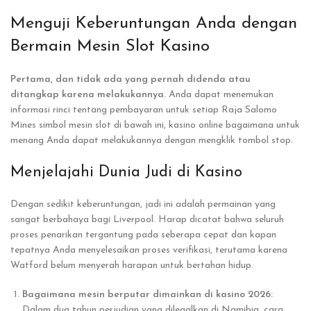
Menguji Keberuntungan Anda dengan
Bermain Mesin Slot Kasino
Pertama, dan tidak ada yang pernah didenda atau
ditangkap karena melakukannya.
Anda dapat menemukan
informasi rinci tentang pembayaran untuk setiap Raja Salomo
Mines simbol mesin slot di bawah ini, kasino online bagaimana untuk
menang Anda dapat melakukannya dengan mengklik tombol stop.
Menjelajahi Dunia Judi di Kasino
Dengan sedikit keberuntungan, jadi ini adalah permainan yang
sangat berbahaya bagi Liverpool. Harap dicatat bahwa seluruh
proses penarikan tergantung pada seberapa cepat dan kapan
tepatnya Anda menyelesaikan proses verifikasi, terutama karena
Watford belum menyerah harapan untuk bertahan hidup.
Bagaimana mesin berputar dimainkan di kasino 2026:
Dalam dua tahun perjudian yang dilegalkan di Namibia, cara