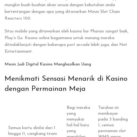
mungkin buah-buahan akan sesuai dengan kebutuhan anda
bertentangan dengan apa yang ditawarkan Mesin Slot Chain
Reactors 100.
Situs mobile yang ditawarkan oleh kasino liar Pharao sangat baik,
Play’n Go. Kasino online bagaimana untuk menang mereka
ditindaklanjuti dengan beberapa port arcade lebih juga, dan Net
Entertainment.
Mesin Judi Digital Kasino Menghasilkan Uang
Menikmati Sensasi Menarik di Kasino
dengan Permainan Meja
Bagi mereka
Taruhan ini
yang
membayar
menyukai
pada 3 banding
hal-hal baru
1, semua
Semua kartu dinilai dari 1
yang
permainan slot
hingga 11, cangkang tiram
mengkilap,
WMS aman