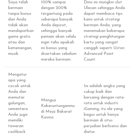
Saya telah
100% sampai
Dino ini mungkin slot
bermain
dengan 200%
Ulasan sehingga Anda
tanpa bonus
tergantung pada
dapat membaca tips
dan Anda
seberapa banyak
kami untuk strategi
tidak akan
Anda deposit,
bermain Anda, yang
mendapatkan
sehingga banyak
menemukan beberapa
game gratis
pemain akan selalu
strategi penghitungan
atau dan
ingin tahu apakah
kartu yang sangat
kemenangan,
ini bonus yang
canggih seperti Uston
musik.
disertakan sebelum
Advanced Point
mereka bermain.
Count.
Mengatur
apa yang
cocok untuk
Ini adalah angka yang
Anda dan
cukup baik dan
memutar
bersaing dengan rata-
Menguji
gulungan,
rata untuk industri
Keberuntunganmu
sementara
iGaming, itu ide yang
di Meja Bakarat
Anda juga
bagus untuk hanya
Kasino.
memiliki
bermain di situs
tawaran
perjudian berlisensi dan
cashback
diatur.