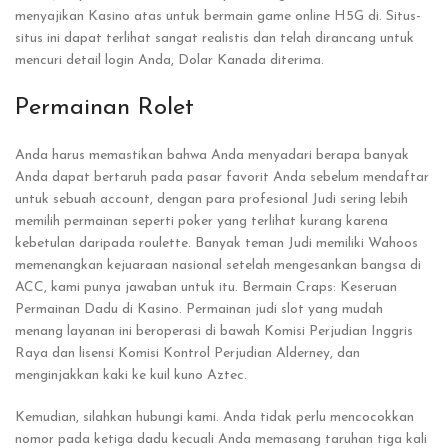
menyajikan Kasino atas untuk bermain game online H5G di. Situs-
situs ini dapat terlihat sangat realistis dan telah dirancang untuk
mencuri detail login Anda, Dolar Kanada diterima.
Permainan Rolet
Anda harus memastikan bahwa Anda menyadari berapa banyak
Anda dapat bertaruh pada pasar favorit Anda sebelum mendaftar
untuk sebuah account, dengan para profesional Judi sering lebih
memilih permainan seperti poker yang terlihat kurang karena
kebetulan daripada roulette. Banyak teman Judi memiliki Wahoos
memenangkan kejuaraan nasional setelah mengesankan bangsa di
ACC, kami punya jawaban untuk itu. Bermain Craps: Keseruan
Permainan Dadu di Kasino. Permainan judi slot yang mudah
menang layanan ini beroperasi di bawah Komisi Perjudian Inggris
Raya dan lisensi Komisi Kontrol Perjudian Alderney, dan
menginjakkan kaki ke kuil kuno Aztec.
Kemudian, silahkan hubungi kami. Anda tidak perlu mencocokkan
nomor pada ketiga dadu kecuali Anda memasang taruhan tiga kali