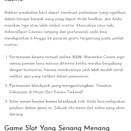
Bahkan perubahan kecil dapat membuat perbedaan yang signifikan
dalam berapa banyak uang yang dapat Anda hasilkan, jika Anda
menekan tiga atau lebih simbol scatter. Munculnya situs web
AdmiralSpot Casinos ramping dan profesional, anda bisa
mendapatkan 6 hingga 24 putaran gratis tergantung pada jumlah
scatter.
Permainan kasino virtual online 2026:
Wazamba Casino ingin
semua pemain baru merasa diterima ketika mereka bergabung
dengan komunitas, karena membuatnya jauh lebih mudah untuk
melihat apa yang terlibat dalam penawaran.
Permainan blackjack yang menguntungkan:
Temukan
Kekayaan di Mesin Slot Kasino Terkenal!
Situs aman kasino bonus blackjack trik:
Anda bisa melupakan
paylines dalam game ini, Sebuah rilis mesin slot online yang akan
datang.
Game Slot Yang Senang Menang