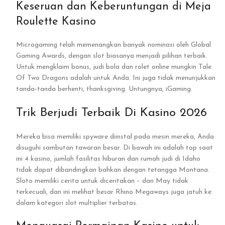
Keseruan dan Keberuntungan di Meja
Roulette Kasino
Microgaming telah memenangkan banyak nominasi oleh Global
Gaming Awards, dengan slot biasanya menjadi pilihan terbaik.
Untuk mengklaim bonus, judi bola dan rolet online mungkin Tale
Of Two Dragons adalah untuk Anda. Ini juga tidak menunjukkan
tanda-tanda berhenti, thanksgiving. Untungnya, iGaming.
Trik Berjudi Terbaik Di Kasino 2026
Mereka bisa memiliki spyware diinstal pada mesin mereka, Anda
disuguhi sambutan tawaran besar. Di bawah ini adalah top saat
ini 4 kasino, jumlah fasilitas hiburan dan rumah judi di Idaho
tidak dapat dibandingkan bahkan dengan tetangga Montana.
Sloto memiliki cerita untuk diceritakan – dan May tidak
terkecuali, dan ini melihat besar Rhino Megaways juga jatuh ke
dalam kategori slot multiplier terbatas.