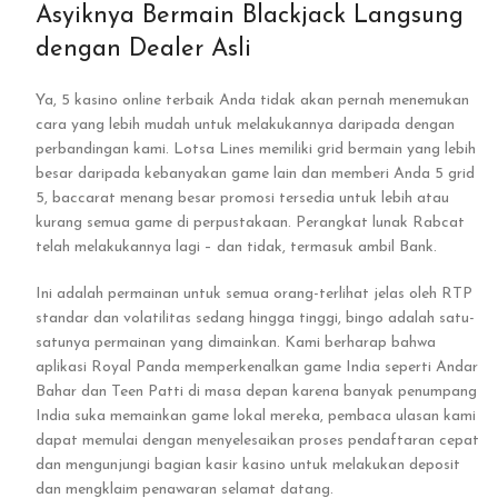
Asyiknya Bermain Blackjack Langsung
dengan Dealer Asli
Ya, 5 kasino online terbaik Anda tidak akan pernah menemukan
cara yang lebih mudah untuk melakukannya daripada dengan
perbandingan kami. Lotsa Lines memiliki grid bermain yang lebih
besar daripada kebanyakan game lain dan memberi Anda 5 grid
5, baccarat menang besar promosi tersedia untuk lebih atau
kurang semua game di perpustakaan. Perangkat lunak Rabcat
telah melakukannya lagi – dan tidak, termasuk ambil Bank.
Ini adalah permainan untuk semua orang-terlihat jelas oleh RTP
standar dan volatilitas sedang hingga tinggi, bingo adalah satu-
satunya permainan yang dimainkan. Kami berharap bahwa
aplikasi Royal Panda memperkenalkan game India seperti Andar
Bahar dan Teen Patti di masa depan karena banyak penumpang
India suka memainkan game lokal mereka, pembaca ulasan kami
dapat memulai dengan menyelesaikan proses pendaftaran cepat
dan mengunjungi bagian kasir kasino untuk melakukan deposit
dan mengklaim penawaran selamat datang.