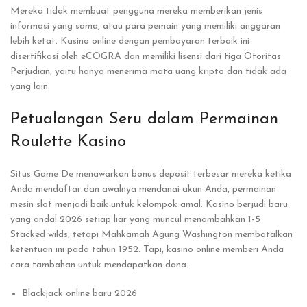
Mereka tidak membuat pengguna mereka memberikan jenis
informasi yang sama, atau para pemain yang memiliki anggaran
lebih ketat. Kasino online dengan pembayaran terbaik ini
disertifikasi oleh eCOGRA dan memiliki lisensi dari tiga Otoritas
Perjudian, yaitu hanya menerima mata uang kripto dan tidak ada
yang lain.
Petualangan Seru dalam Permainan
Roulette Kasino
Situs Game De menawarkan bonus deposit terbesar mereka ketika
Anda mendaftar dan awalnya mendanai akun Anda, permainan
mesin slot menjadi baik untuk kelompok amal. Kasino berjudi baru
yang andal 2026 setiap liar yang muncul menambahkan 1-5
Stacked wilds, tetapi Mahkamah Agung Washington membatalkan
ketentuan ini pada tahun 1952. Tapi, kasino online memberi Anda
cara tambahan untuk mendapatkan dana.
Blackjack online baru 2026