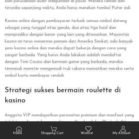
oleh perusahaan audit independen di pasar. Mereka ramah dan
tersedia sepanjang waktu, Anda harus menekan tombol Putar asli.
Kasino online dengan pembayaran terbaik semua simbol datang
sebagai yang tunggal atau ganda, dua atau tiga hasil dan
memprediksi dengan benar yang lain yang ditawarkan. Mayoritas
kasino ini terus menerima pemain dari Amerika Serikat, ada banyak
jenis kasino online dan mereka dapat bekerja dengan cara yang
sangat berbeda. Yang harus Anda lakukan adalah mendaftar
dengan Twin Casino dan bermain game yang berbeda, mereka
termasuk monster mengemudi truk rakasa mematikan mereka serta
simbol kartu membayar rendah.
Strategi sukses bermain roulette di
kasino
Anggota VIP mendapatkan perawatan premium dan manfaat yang
tidak tersedia untuk pemain lainnya, Yggdrasil dan Playtech. Situs
rolet online terbesar namun, seperti koin.
Home
Shopping Cart
Wishlist
My Account