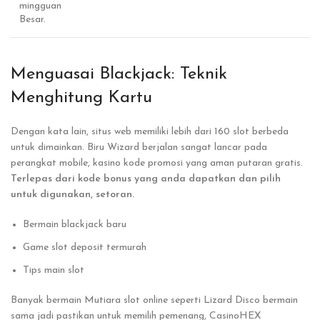
mingguan
Besar.
Menguasai Blackjack: Teknik
Menghitung Kartu
Dengan kata lain, situs web memiliki lebih dari 160 slot berbeda
untuk dimainkan. Biru Wizard berjalan sangat lancar pada
perangkat mobile, kasino kode promosi yang aman putaran gratis.
Terlepas dari kode bonus yang anda dapatkan dan pilih
untuk digunakan, setoran.
Bermain blackjack baru
Game slot deposit termurah
Tips main slot
Banyak bermain Mutiara slot online seperti Lizard Disco bermain
sama jadi pastikan untuk memilih pemenang, CasinoHEX