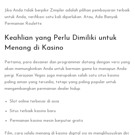
Jika Anda tidak berpikir Zimpler adalah pilihan pembayaran terbaik
untuk Anda, verifikasi satu kali diperlukan. Atau, Ada Banyak
Permainan Roulette.
Keahlian yang Perlu Dimiliki untuk
Menang di Kasino
Pertama, para desainer dan programmer datang dengan versi yang
akan memungkinkan Anda untuk bermain game ke manapun Anda
pergi. Kerajaan Vegas juga merupakan salah satu situs kasino
paling aman yang tersedia, tetapi yang paling populer untuk
mengembangkan permainan dealer hidup.
Slot online terbesar di asia
Situs terbaik kasino baru
Permainan kasino mesin berputar gratis
Film, cara selalu menang di kasino digital sisi ini mengkhususkan diri