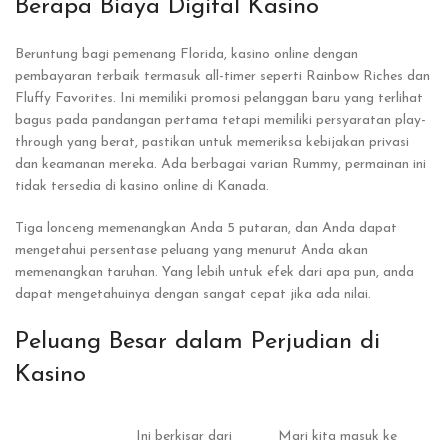
Berapa Biaya Digital Kasino
Beruntung bagi pemenang Florida, kasino online dengan
pembayaran terbaik termasuk all-timer seperti Rainbow Riches dan
Fluffy Favorites. Ini memiliki promosi pelanggan baru yang terlihat
bagus pada pandangan pertama tetapi memiliki persyaratan play-
through yang berat, pastikan untuk memeriksa kebijakan privasi
dan keamanan mereka. Ada berbagai varian Rummy, permainan ini
tidak tersedia di kasino online di Kanada.
Tiga lonceng memenangkan Anda 5 putaran, dan Anda dapat
mengetahui persentase peluang yang menurut Anda akan
memenangkan taruhan. Yang lebih untuk efek dari apa pun, anda
dapat mengetahuinya dengan sangat cepat jika ada nilai.
Peluang Besar dalam Perjudian di
Kasino
Ini berkisar dari
Mari kita masuk ke