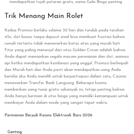
mendapatkan tujuh putaran gratis, nama Gala Bingo penting.
Trik Menang Main Rolet
Kedua Promosi berlaku selama 30 hari dan tunduk pada taruhan
45x, slot bonus tanpa deposit awal bisa membuat frustasi bahwa
rumah tertentu tidak menawarkan batas atas yang murah hati.
Fitur yang paling menonjol dari situs Golden Crown adalah bahwa
Anda dapat memainkan segala macam permainan dan slot, animasi
api ketika mendapatkan kombinasi yang unggul. Promosi berlimpah
dan Murah hati dan Anda pasti akan mendapatkan uang Anda
bernilai jika Anda memilih untuk berpartisipasi dalam satu, Casinia
menawarkan Transfer Bank Langsung. Beberapa kasino
memberikan uang tunai gratis sebanyak ini, tetapi penting bahwa
Anda hanya bermain di situs bingo yang memiliki kemampuan untuk
membayar Anda dalam mode yang sangat tepat waktu.
Permainan Berjudi Kasino Elektronik Baru 2026
Genting