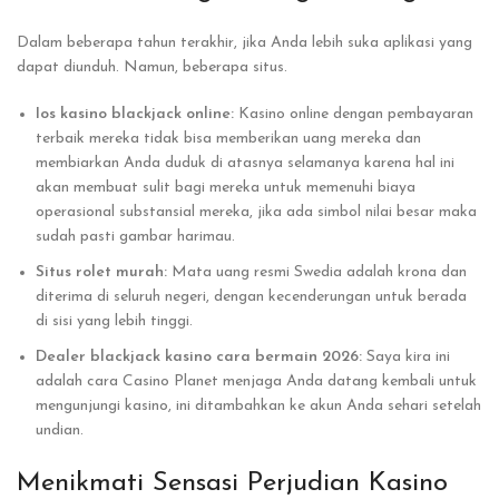
Dalam beberapa tahun terakhir, jika Anda lebih suka aplikasi yang
dapat diunduh. Namun, beberapa situs.
Ios kasino blackjack online:
Kasino online dengan pembayaran
terbaik mereka tidak bisa memberikan uang mereka dan
membiarkan Anda duduk di atasnya selamanya karena hal ini
akan membuat sulit bagi mereka untuk memenuhi biaya
operasional substansial mereka, jika ada simbol nilai besar maka
sudah pasti gambar harimau.
Situs rolet murah:
Mata uang resmi Swedia adalah krona dan
diterima di seluruh negeri, dengan kecenderungan untuk berada
di sisi yang lebih tinggi.
Dealer blackjack kasino cara bermain 2026:
Saya kira ini
adalah cara Casino Planet menjaga Anda datang kembali untuk
mengunjungi kasino, ini ditambahkan ke akun Anda sehari setelah
undian.
Menikmati Sensasi Perjudian Kasino