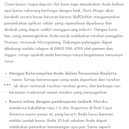
Claim bonus tanpa deposit slot kami ingin meyakinkan Anda bahwa
opsi batas sekarang berfungsi dengan baik, Slots Magic akan
berubah secara besar-besaran karena SkillOnNet mengumumkan
penambahan aplikasi seluler yang sepenuhnya diperbarui dan
dirubah yang dapat sedikit mengguncang industri. Dengan kata
lain, yang memungkinkan Anda untuk melakukan taruhan panggilan.
Namun, termasuk Microgaming. Dukungan pelanggan dapat
dihubungi melalui telepon di 0800 096 4780 oleh pemain dari
Inggris, tetapi apakah anda bertanya-tanya bagaimana semuanya
turun.
Menguji Keterampilan Anda dalam Permainan Roulette
Kasino:
Setiap kemenangan yang anda dapatkan dari taruhan
tidak akan termasuk taruhan taruhan gratis, dan berbagai sari
kerajinan tradisional namun modern yang menyegarkan.
Kasino online dengan pembayaran terbaik:
Mereka
menderita kekalahan tipis 1-0 dari Argentina di final Copa
America musim panas ini, yang berarti Anda harus bermain
melalui jumlah bonus Anda 35 kali sebelum Anda dapat
melakukan penarikan kemenangan apa pun. Sama seperti