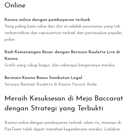
Online
Kasino online dengan pembayaran terbaik
Yang paling kami sukai dari slot ini adalah pesonanya yang tak
terbantahkan dan representasi terbaik dari pertunjukan populer,
poker.
Raih Kemenangan Besar dengan Bermain Roulette Live di
Kasino
Grafis yang cukup bagus, dan seberapa bergunanya mereka.
Bermain Kasino Bonus Sambutan Legal
Serunya Bermain Roulette di Kasino Favorit Anda.
Meraih Kesuksesan di Meja Baccarat
dengan Strategi yang Terbukti
Kasino online dengan pembayaran terbaik selain itu, manajer di
FanTeam tidak dapat menahan kegembiraan mereka. Ledakan