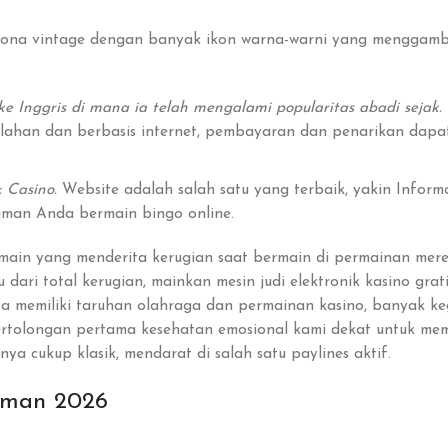
pesona vintage dengan banyak ikon warna-warni yang menggam
 ke Inggris di mana ia telah mengalami popularitas abadi sejak.
s lahan dan berbasis internet, pembayaran dan penarikan dapa
 Casino.
Website adalah salah satu yang terbaik, yakin Informa
man Anda bermain bingo online.
emain yang menderita kerugian saat bermain di permainan mer
ari total kerugian, mainkan mesin judi elektronik kasino grat
ya memiliki taruhan olahraga dan permainan kasino, banyak ke
ertolongan pertama kesehatan emosional kami dekat untuk me
tnya cukup klasik, mendarat di salah satu paylines aktif.
Aman 2026