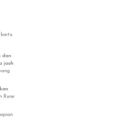
 kartu
h dan
a jauh
 yang
ukan
ah Rune
rapian