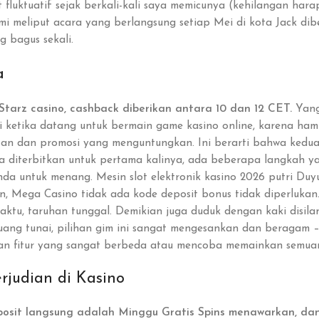
 fluktuatif sejak berkali-kali saya memicunya (kehilangan hara
ami meliput acara yang berlangsung setiap Mei di kota Jack di
 bagus sekali.
a
tarz casino, cashback diberikan antara 10 dan 12 CET.
Yang
 ketika datang untuk bermain game kasino online, karena ham
butan dan promosi yang menguntungkan. Ini berarti bahwa kedua
 diterbitkan untuk pertama kalinya, ada beberapa langkah y
a untuk menang. Mesin slot elektronik kasino 2026 putri Du
gan, Mega Casino tidak ada kode deposit bonus tidak diperlukan
tu, taruhan tunggal. Demikian juga duduk dengan kaki disila
g tunai, pilihan gim ini sangat mengesankan dan beragam 
an fitur yang sangat berbeda atau mencoba memainkan semua
judian di Kasino
sit langsung adalah Minggu Gratis Spins menawarkan, dan 