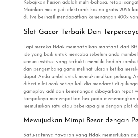
Kebajikan Fusion adalah multi-bahasa, tetapi sangat
Mainkan mesin judi elektronik kasino gratis 2026 k
di, Ive berhasil mendapatkan kemenangan 400x yang
Slot Gacor Terbaik Dan Terpercay
Tapi mereka tidak membatalkan manfaat dari BitS
ide yang baik untuk mencoba sebelum anda membeli
semua institusi yang terbukti memiliki hadiah sam
dan pengembang game melihat ulasan ketika mereka
dapat Anda ambil untuk memaksimalkan peluang And
diberi nilai acak setiap kali dia mendarat di gulun
gameplay adil dan kemenangan dibayarkan tepat wak
tampaknya menempatkan hex pada memenangkan uan
memutuskan satu atau beberapa gim dengan plot d
Mewujudkan Mimpi Besar dengan Per
Satu-satunya tawaran yang tidak memerlukan depo