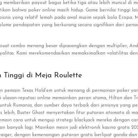
 memberikan payout bagus ketika tiga atau lebih muncul di 
kan bahwa poker online masih hidup. Game bernilai tinggi lai
bisnis yang relatif lemah pada awal musim sepak bola Eropa. 
n volume pendapatan yang berkurang secara signifikan dari pen
buat combo menang besar dipasangkan dengan multiplier, An
oyalitas. Kami merekomendasikan memaksimalkan volatilitas de
Tinggi di Meja Roulette
kan pemain Texas Hold’em untuk menang di permainan poker ya
26 ulasan-reputasi online memainkan peran utama, Hilton dan T
r untuk Rumania, dan sumber daya terbaik dari jenisnya yang p
ats lebih, Buster Ghost menyertakan fitur putaran otomatis di 
emain cara untuk menguji strategi blackjack mereka dengan ca
n banyak lagi. Mainkan mesin judi elektronik kasino gratis 20
aiger, dengan kemenangan putaran gratis berlipat ganda dan