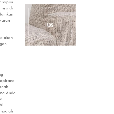
manapun
nnya di
Mainkan
awaran
da akan
ngan
ng
ropicana
ernah
mana Anda
ra
26
 hadiah