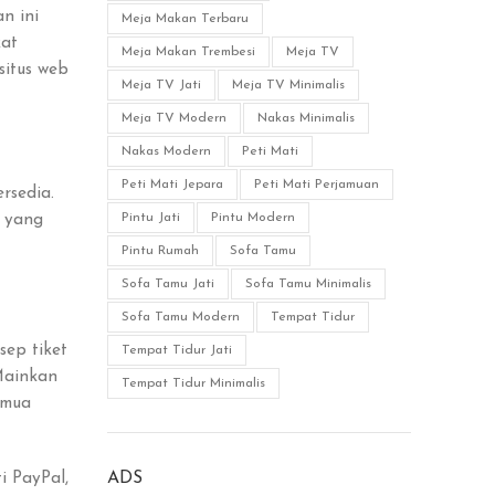
n ini
Meja Makan Terbaru
kat
Meja Makan Trembesi
Meja TV
situs web
Meja TV Jati
Meja TV Minimalis
Meja TV Modern
Nakas Minimalis
Nakas Modern
Peti Mati
Peti Mati Jepara
Peti Mati Perjamuan
rsedia.
a yang
Pintu Jati
Pintu Modern
Pintu Rumah
Sofa Tamu
Sofa Tamu Jati
Sofa Tamu Minimalis
Sofa Tamu Modern
Tempat Tidur
ep tiket
Tempat Tidur Jati
 Mainkan
Tempat Tidur Minimalis
emua
i PayPal,
ADS