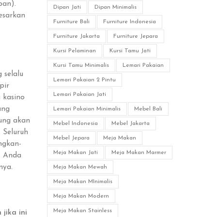
pan).
Dipan Jati
Dipan Minimalis
besarkan
Furniture Bali
Furniture Indonesia
Furniture Jakarta
Furniture Jepara
Kursi Pelaminan
Kursi Tamu Jati
Kursi Tamu Minimalis
Lemari Pakaian
 selalu
Lemari Pakaian 2 Pintu
pir
Lemari Pakaian Jati
 kasino
ang
Lemari Pakaian Minimalis
Mebel Bali
yung akan
Mebel Indonesia
Mebel Jakarta
. Seluruh
Mebel Jepara
Meja Makan
ngkan-
Meja Makan Jati
Meja Makan Marmer
– Anda
nya.
Meja Makan Mewah
Meja Makan MInimalis
Meja Makan Modern
Meja Makan Stainless
jika ini