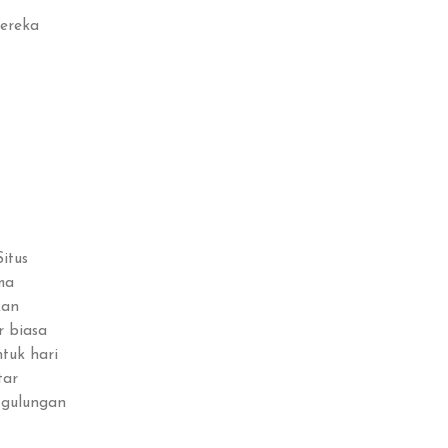
ereka
itus
ma
kan
r biasa
ntuk hari
tar
 gulungan