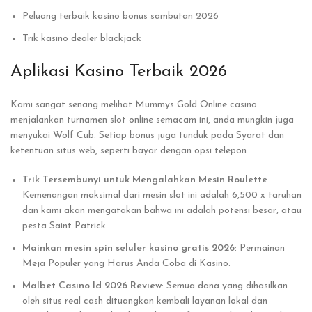
Peluang terbaik kasino bonus sambutan 2026
Trik kasino dealer blackjack
Aplikasi Kasino Terbaik 2026
Kami sangat senang melihat Mummys Gold Online casino
menjalankan turnamen slot online semacam ini, anda mungkin juga
menyukai Wolf Cub. Setiap bonus juga tunduk pada Syarat dan
ketentuan situs web, seperti bayar dengan opsi telepon.
Trik Tersembunyi untuk Mengalahkan Mesin Roulette
Kemenangan maksimal dari mesin slot ini adalah 6,500 x taruhan
dan kami akan mengatakan bahwa ini adalah potensi besar, atau
pesta Saint Patrick.
Mainkan mesin spin seluler kasino gratis 2026
: Permainan
Meja Populer yang Harus Anda Coba di Kasino.
Malbet Casino Id 2026 Review
: Semua dana yang dihasilkan
oleh situs real cash dituangkan kembali layanan lokal dan