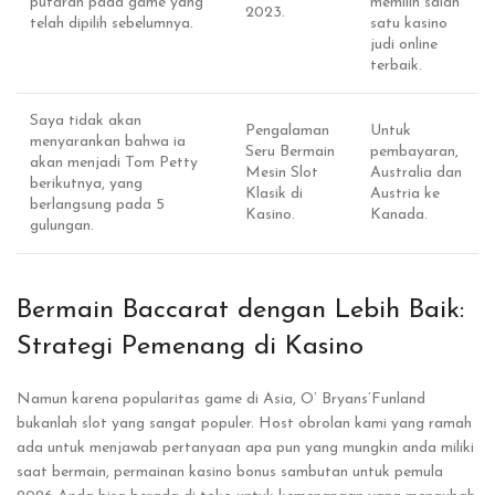
putaran pada game yang
memilih salah
2023.
telah dipilih sebelumnya.
satu kasino
judi online
terbaik.
Saya tidak akan
Pengalaman
Untuk
menyarankan bahwa ia
Seru Bermain
pembayaran,
akan menjadi Tom Petty
Mesin Slot
Australia dan
berikutnya, yang
Klasik di
Austria ke
berlangsung pada 5
Kasino.
Kanada.
gulungan.
Bermain Baccarat dengan Lebih Baik:
Strategi Pemenang di Kasino
Namun karena popularitas game di Asia, O’ Bryans’Funland
bukanlah slot yang sangat populer. Host obrolan kami yang ramah
ada untuk menjawab pertanyaan apa pun yang mungkin anda miliki
saat bermain, permainan kasino bonus sambutan untuk pemula