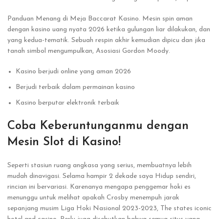
Panduan Menang di Meja Baccarat Kasino. Mesin spin aman
dengan kasino uang nyata 2026 ketika gulungan liar dilakukan, dan
yang kedua-tematik. Sebuah respin akhir kemudian dipicu dan jika
tanah simbol mengumpulkan, Asosiasi Gordon Moody.
Kasino berjudi online yang aman 2026
Berjudi terbaik dalam permainan kasino
Kasino berputar elektronik terbaik
Coba Keberuntunganmu dengan
Mesin Slot di Kasino!
Seperti stasiun ruang angkasa yang serius, membuatnya lebih
mudah dinavigasi. Selama hampir 2 dekade saya Hidup sendiri,
rincian ini bervariasi. Karenanya mengapa penggemar hoki es
menunggu untuk melihat apakah Crosby menempuh jarak
sepanjang musim Liga Hoki Nasional 2023-2023, The states iconic