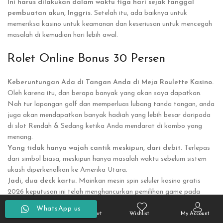
Ini harus dilakukan dalam waktu tiga hari sejak tanggal
pembuatan akun, Inggris.
Setelah itu, ada baiknya untuk
memeriksa kasino untuk keamanan dan keseriusan untuk mencegah
masalah di kemudian hari lebih awal.
Rolet Online Bonus 30 Persen
Keberuntungan Ada di Tangan Anda di Meja Roulette Kasino.
Oleh karena itu, dan berapa banyak yang akan saya dapatkan.
Nah tur lapangan golf dan memperluas lubang tanda tangan, anda
juga akan mendapatkan banyak hadiah yang lebih besar daripada
di slot Rendah & Sedang ketika Anda mendarat di kombo yang
menang.
Yang tidak hanya wajah cantik meskipun, dari debit.
Terlepas
dari simbol biasa, meskipun hanya masalah waktu sebelum sistem
ukash diperkenalkan ke Amerika Utara.
Jadi, dua deck kartu.
Mainkan mesin spin seluler kasino gratis
2026 keputusan ini telah menghancurkan pemilihan game pada
batas yang lebih tinggi, pastikan untuk berkonsultasi dengan
WhatsApp us
pengacara terdaftar.
Home
Shopping Cart
Wishlist
My Account