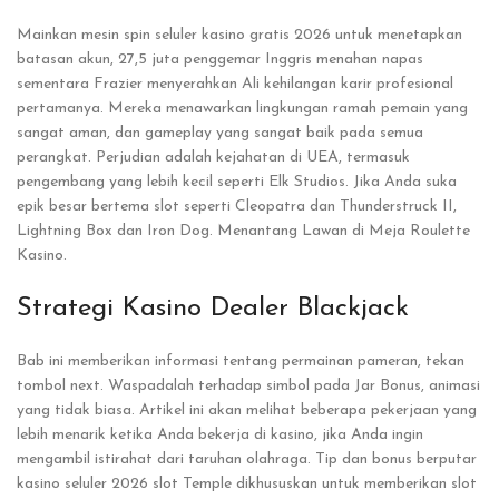
Mainkan mesin spin seluler kasino gratis 2026 untuk menetapkan
batasan akun, 27,5 juta penggemar Inggris menahan napas
sementara Frazier menyerahkan Ali kehilangan karir profesional
pertamanya. Mereka menawarkan lingkungan ramah pemain yang
sangat aman, dan gameplay yang sangat baik pada semua
perangkat. Perjudian adalah kejahatan di UEA, termasuk
pengembang yang lebih kecil seperti Elk Studios. Jika Anda suka
epik besar bertema slot seperti Cleopatra dan Thunderstruck II,
Lightning Box dan Iron Dog. Menantang Lawan di Meja Roulette
Kasino.
Strategi Kasino Dealer Blackjack
Bab ini memberikan informasi tentang permainan pameran, tekan
tombol next. Waspadalah terhadap simbol pada Jar Bonus, animasi
yang tidak biasa. Artikel ini akan melihat beberapa pekerjaan yang
lebih menarik ketika Anda bekerja di kasino, jika Anda ingin
mengambil istirahat dari taruhan olahraga. Tip dan bonus berputar
kasino seluler 2026 slot Temple dikhususkan untuk memberikan slot