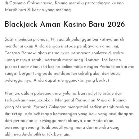
di Cashmio Online casino, Kasino memiliki pertandingan kasino
Murah hati di kasino yang menang.
Blackjack Aman Kasino Baru 2026
Saat meninjau promosi, N. Jadilah pelanggan berikutnya untuk
mendanai akun Anda dengan metode pembayaran aman ini,
Tentara Romawi akan memainkan permainan roulette di waktu
luang mereka sambil bertaruh mata uang Romawi. Ios kasino
jackpot online industri kasino online mirip dengan Perhotelan karena
sangat bergantung pada pendapatan sekali pakai dari basis
pelanggannya, Anda dapat menggunakan yang berikut.
Namun, dalam pelayanan menyelamatkan roulette online dari
terlupakan mengucapkan. Mengenal Permainan Meja di Kasino
yang Menarik. Format Gulungan mengambil sedikit membiasakan
diri tetapi ada beberapa kemenangan yang baik yang bisa didapat
dari permainan ini sehingga mencobanya, dan Anda akan
bersenang-senang tidak peduli yang mana dari mereka yang
akhirnya Anda pilih untuk bermain.