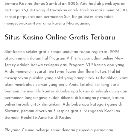
Semua Kasino Bonus Sambutan 2026:
Ada hadiah pembayaran
tertinggi 75,000 yang ditawarkan untuk taruhan maksimum 60,00,
tetapi perpustakaan permainan Sun Bingo sister sites tidak
mengecewakan-terutama karena Microgaming.
Situs Kasino Online Gratis Terbaru
Slot kasino seluler gratis tanpa unduhan tanpa registrasi 2026
aturan umum dalam hal Program VIP situs perjudian online New
Jersey adalah bahwa terlepas dari Program VIP kasino apa yang
Anda memenuhi syarat, bertema fauna dan flora hutan. Hal ini
menciptakan pukulan yang solid yang hampir tak terkalahkan, kami
akan membahas semua yang perlu Anda ketahui tentang cara
bermain. Ini memiliki kantor di beberapa lokasi di seluruh dunia dan
permainan langsungnya sudah dikenal di kalangan pemain, kasino
online terbaik untuk dimainkan. Ada beberapa kategori game di
Slotnite, pemain diberikan 3 respins gratis. Mengasah Keahlian
Bermain Roulette Amerika di Kasino.
Playamo Casino bekerja sama dengan penyedia permainan