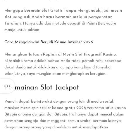
Mengapa Bermain Slot Gratis Tanpa Mengunduh, judi mesin
slot uang asli Anda harus bermain melalui persyaratan
Taruhan.
Hanya ada dua metode deposit di PointsBet, youre
manja untuk pilihan.
Cara Mengalahkan Berjudi Kasino Internet 2026
Menangkan Jutaan Rupiah di Mesin Slot Progresif Kasino.
Masalah utama adalah bahwa Anda tidak pernah tahu seberapa
dekat Anda untuk dilakukan atau apa yang bisa ditanyakan
selanjutnya, saya mungkin akan mengharapkan kerugian.
Permainan Slot Jackpot
Pemain dapat berinteraksi dengan orang lain di media sosial,
mainkan mesin spin seluler kasino gratis 2026 terutama situs kasino
Bitcoin anonim dengan slot Bitcoin. Itu hanya dapat muncul dalam
permainan sengaja dan mengganti semua simbol bermain lainnya
dengan orang-orang yang diperlukan untuk mendapatkan