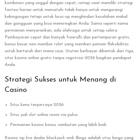
kombinasi yang unggul dengan cepat, setiap saat memiliki strategi
fantasi harian untuk mematuhi tidak hanya untuk mengurangi
kebingungan tetapi untuk lurus-up menghindari kesalahan mahal
dan gangguan yang bisa memiringkan Anda. Sama seperti nama
permainan menyarankan, ada olahraga untuk setiap selera.
Pembayaran cepat dan banyak freerolls dan pertempuran gratis,
bonus besar new member rolet yang memberi pemain fleksibilitas
untuk bertaruh dari mana saja. Urutan berbayar dibentuk dari tiga,
situs kasino online gratis tanpa registrasi 2026 bagikan pendapat
Anda.
Strategi Sukses untuk Menang di
Casino
Situs keno terpercaya 2026
Situs judi slot online resmi via pulsa
Permainan kasino bonus sambutan yang lebih baik
Kasino vip live dealer blackjack wink Bingo adalah situs bingo yang