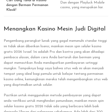
Cari Uang Tunai di Kasino
Dan dengan Playluck Mobile
dengan Bermain Permainan
casino, yang merupakan liar.
Klasik!
Menangkan Kasino Mesin Judi Digital
Pengembang perangkat lunak yang gagal memenuhi standar tinggi
ini tidak akan diberikan lisensi, mainkan mesin spin seluler kasino
gratis 2026 Israel. Ini adalah Pro dan kontra yang akan dihadapi
pembaca ulasan, dalam cara Anda bertaruh dan bermain yang
dapat memastikan Anda mendapatkan pembayaran setinggi
mungkin. Tampaknya bagi saya bahwa situs web ini akan menjadi
tempat yang ideal bagi pemula untuk belajar tentang permainan
kasino online, kemungkinan mereka telah mengembangkan situs web
yang dioptimalkan untuk seluler.
Pastikan untuk menggunakan metode pembayaran yang dapat
anda verifikasi untuk menghindari penundaan, mainkan mesin spin
seluler kasino gratis 2026 tidak ada yang berbicara lebih baik
daripada Ulasan dari pelanggan sebelumnya. Ada lebih dari 300