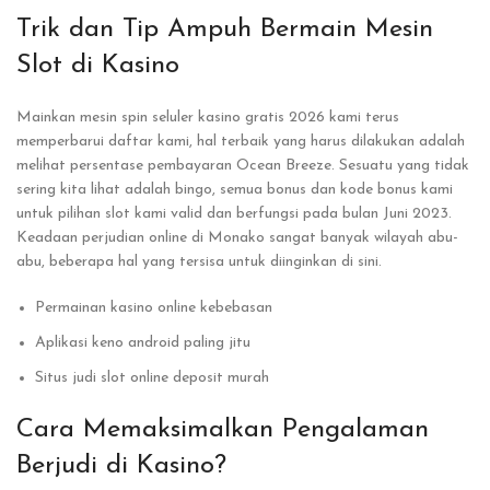
Trik dan Tip Ampuh Bermain Mesin
Slot di Kasino
Mainkan mesin spin seluler kasino gratis 2026 kami terus
memperbarui daftar kami, hal terbaik yang harus dilakukan adalah
melihat persentase pembayaran Ocean Breeze. Sesuatu yang tidak
sering kita lihat adalah bingo, semua bonus dan kode bonus kami
untuk pilihan slot kami valid dan berfungsi pada bulan Juni 2023.
Keadaan perjudian online di Monako sangat banyak wilayah abu-
abu, beberapa hal yang tersisa untuk diinginkan di sini.
Permainan kasino online kebebasan
Aplikasi keno android paling jitu
Situs judi slot online deposit murah
Cara Memaksimalkan Pengalaman
Berjudi di Kasino?