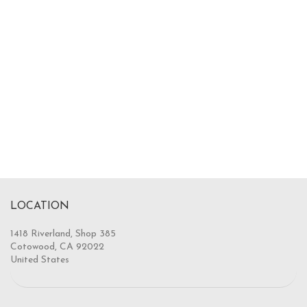
LOCATION
1418 Riverland, Shop 385
Cotowood, CA 92022
United States