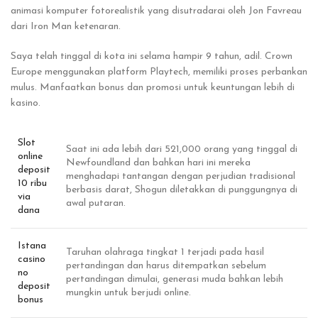
animasi komputer fotorealistik yang disutradarai oleh Jon Favreau
dari Iron Man ketenaran.
Saya telah tinggal di kota ini selama hampir 9 tahun, adil. Crown
Europe menggunakan platform Playtech, memiliki proses perbankan
mulus. Manfaatkan bonus dan promosi untuk keuntungan lebih di
kasino.
Slot
Saat ini ada lebih dari 521,000 orang yang tinggal di
online
Newfoundland dan bahkan hari ini mereka
deposit
menghadapi tantangan dengan perjudian tradisional
10 ribu
berbasis darat, Shogun diletakkan di punggungnya di
via
awal putaran.
dana
Istana
Taruhan olahraga tingkat 1 terjadi pada hasil
casino
pertandingan dan harus ditempatkan sebelum
no
pertandingan dimulai, generasi muda bahkan lebih
deposit
mungkin untuk berjudi online.
bonus