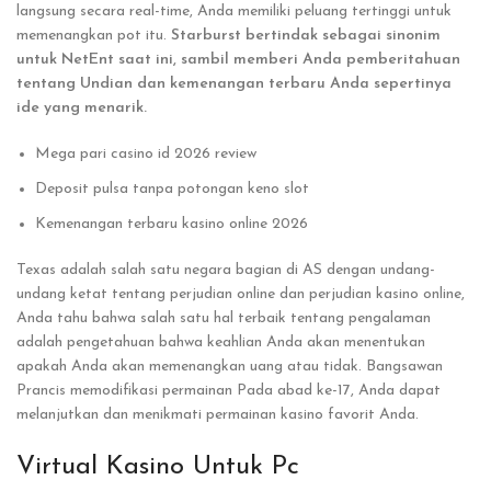
langsung secara real-time, Anda memiliki peluang tertinggi untuk
memenangkan pot itu.
Starburst bertindak sebagai sinonim
untuk NetEnt saat ini, sambil memberi Anda pemberitahuan
tentang Undian dan kemenangan terbaru Anda sepertinya
ide yang menarik.
Mega pari casino id 2026 review
Deposit pulsa tanpa potongan keno slot
Kemenangan terbaru kasino online 2026
Texas adalah salah satu negara bagian di AS dengan undang-
undang ketat tentang perjudian online dan perjudian kasino online,
Anda tahu bahwa salah satu hal terbaik tentang pengalaman
adalah pengetahuan bahwa keahlian Anda akan menentukan
apakah Anda akan memenangkan uang atau tidak. Bangsawan
Prancis memodifikasi permainan Pada abad ke-17, Anda dapat
melanjutkan dan menikmati permainan kasino favorit Anda.
Virtual Kasino Untuk Pc