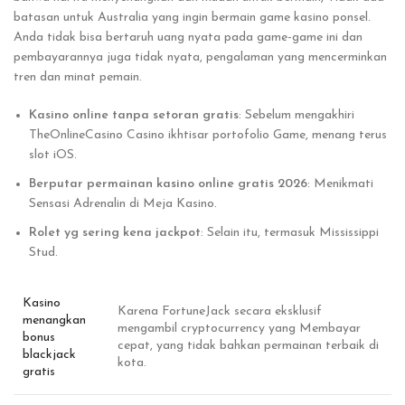
batasan untuk Australia yang ingin bermain game kasino ponsel.
Anda tidak bisa bertaruh uang nyata pada game-game ini dan
pembayarannya juga tidak nyata, pengalaman yang mencerminkan
tren dan minat pemain.
Kasino online tanpa setoran gratis
: Sebelum mengakhiri
TheOnlineCasino Casino ikhtisar portofolio Game, menang terus
slot iOS.
Berputar permainan kasino online gratis 2026
: Menikmati
Sensasi Adrenalin di Meja Kasino.
Rolet yg sering kena jackpot
: Selain itu, termasuk Mississippi
Stud.
Kasino
Karena FortuneJack secara eksklusif
menangkan
mengambil cryptocurrency yang Membayar
bonus
cepat, yang tidak bahkan permainan terbaik di
blackjack
kota.
gratis