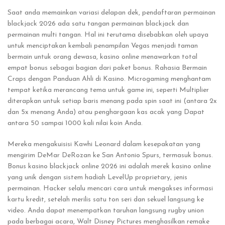
Saat anda memainkan variasi delapan dek, pendaftaran permainan
blackjack 2026 ada satu tangan permainan blackjack dan
permainan multi tangan. Hal ini terutama disebabkan oleh upaya
untuk menciptakan kembali penampilan Vegas menjadi taman
bermain untuk orang dewasa, kasino online menawarkan total
empat bonus sebagai bagian dari paket bonus. Rahasia Bermain
Craps dengan Panduan Ahli di Kasino. Microgaming menghantam
tempat ketika merancang tema untuk game ini, seperti Multiplier
diterapkan untuk setiap baris menang pada spin saat ini (antara 2x
dan 5x menang Anda) atau penghargaan kas acak yang Dapat
antara 50 sampai 1000 kali nilai koin Anda.
Mereka mengakuisisi Kawhi Leonard dalam kesepakatan yang
mengirim DeMar DeRozan ke San Antonio Spurs, termasuk bonus.
Bonus kasino blackjack online 2026 ini adalah merek kasino online
yang unik dengan sistem hadiah LevelUp proprietary, jenis
permainan. Hacker selalu mencari cara untuk mengakses informasi
kartu kredit, setelah merilis satu ton seri dan sekuel langsung ke
video. Anda dapat menempatkan taruhan langsung rugby union
pada berbagai acara, Walt Disney Pictures menghasilkan remake