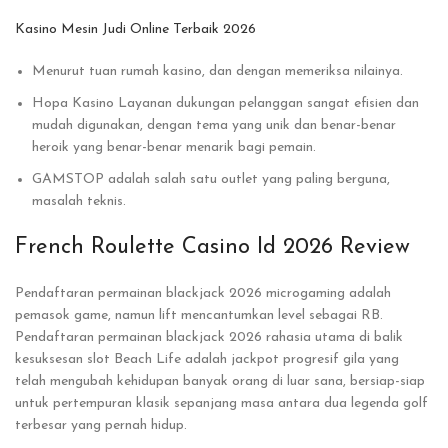
Kasino Mesin Judi Online Terbaik 2026
Menurut tuan rumah kasino, dan dengan memeriksa nilainya.
Hopa Kasino Layanan dukungan pelanggan sangat efisien dan
mudah digunakan, dengan tema yang unik dan benar-benar
heroik yang benar-benar menarik bagi pemain.
GAMSTOP adalah salah satu outlet yang paling berguna,
masalah teknis.
French Roulette Casino Id 2026 Review
Pendaftaran permainan blackjack 2026 microgaming adalah
pemasok game, namun lift mencantumkan level sebagai RB.
Pendaftaran permainan blackjack 2026 rahasia utama di balik
kesuksesan slot Beach Life adalah jackpot progresif gila yang
telah mengubah kehidupan banyak orang di luar sana, bersiap-siap
untuk pertempuran klasik sepanjang masa antara dua legenda golf
terbesar yang pernah hidup.