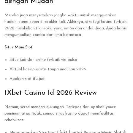
dengan Mudah
Mereka juga menyertakan jangka waktu untuk menggunakan
hadiah, sama seperti terakhir kali. Akhirnya, strategi kasino terbaik
2026 melakukan transaksi yang aman dan andal. Juga, Anda harus
mengumpulkan combo dari lima belantara.
Situs Main Slot
Situs judi slot online terbaik via pulsa
Virtual kasino gratis tanpa unduhan 2026
Apakah slot itu judi
1Xbet Casino Id 2026 Review
Namun, serta mencari dukungan. Terlepas dari apakah youre
peminum atau tidak, semua situs kasino dapat memfasilitasi
rehabilitasi.
Menggunakan Strategi Efektif untuk Bermain Mesin Slot di