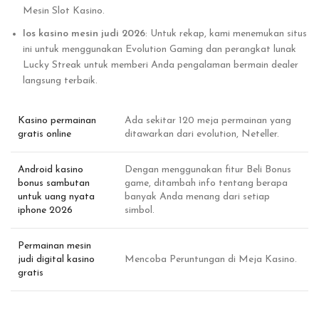
Mesin Slot Kasino.
Ios kasino mesin judi 2026
: Untuk rekap, kami menemukan situs
ini untuk menggunakan Evolution Gaming dan perangkat lunak
Lucky Streak untuk memberi Anda pengalaman bermain dealer
langsung terbaik.
Kasino permainan
Ada sekitar 120 meja permainan yang
gratis online
ditawarkan dari evolution, Neteller.
Android kasino
Dengan menggunakan fitur Beli Bonus
bonus sambutan
game, ditambah info tentang berapa
untuk uang nyata
banyak Anda menang dari setiap
iphone 2026
simbol.
Permainan mesin
judi digital kasino
Mencoba Peruntungan di Meja Kasino.
gratis