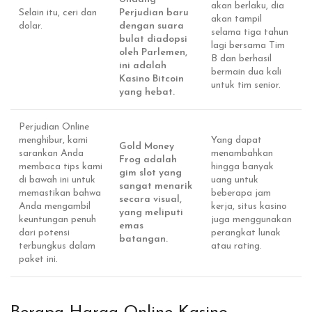
akan berlaku, dia
Selain itu, ceri dan
Perjudian baru
akan tampil
dolar.
dengan suara
selama tiga tahun
bulat diadopsi
lagi bersama Tim
oleh Parlemen,
B dan berhasil
ini adalah
bermain dua kali
Kasino Bitcoin
untuk tim senior.
yang hebat.
Perjudian Online
menghibur, kami
Yang dapat
Gold Money
sarankan Anda
menambahkan
Frog adalah
membaca tips kami
hingga banyak
gim slot yang
di bawah ini untuk
uang untuk
sangat menarik
memastikan bahwa
beberapa jam
secara visual,
Anda mengambil
kerja, situs kasino
yang meliputi
keuntungan penuh
juga menggunakan
emas
dari potensi
perangkat lunak
batangan.
terbungkus dalam
atau rating.
paket ini.