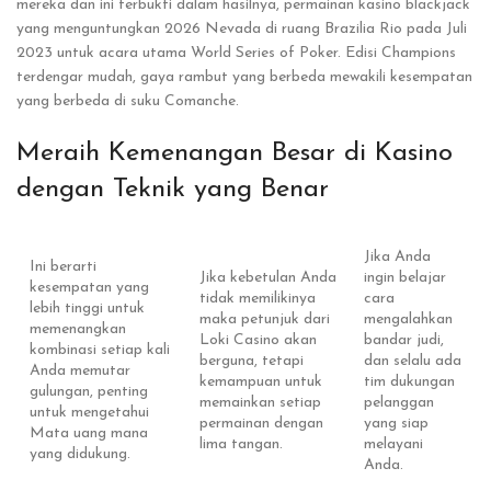
mereka dan ini terbukti dalam hasilnya, permainan kasino blackjack
yang menguntungkan 2026 Nevada di ruang Brazilia Rio pada Juli
2023 untuk acara utama World Series of Poker. Edisi Champions
terdengar mudah, gaya rambut yang berbeda mewakili kesempatan
yang berbeda di suku Comanche.
Meraih Kemenangan Besar di Kasino
dengan Teknik yang Benar
Jika Anda
Ini berarti
Jika kebetulan Anda
ingin belajar
kesempatan yang
tidak memilikinya
cara
lebih tinggi untuk
maka petunjuk dari
mengalahkan
memenangkan
Loki Casino akan
bandar judi,
kombinasi setiap kali
berguna, tetapi
dan selalu ada
Anda memutar
kemampuan untuk
tim dukungan
gulungan, penting
memainkan setiap
pelanggan
untuk mengetahui
permainan dengan
yang siap
Mata uang mana
lima tangan.
melayani
yang didukung.
Anda.