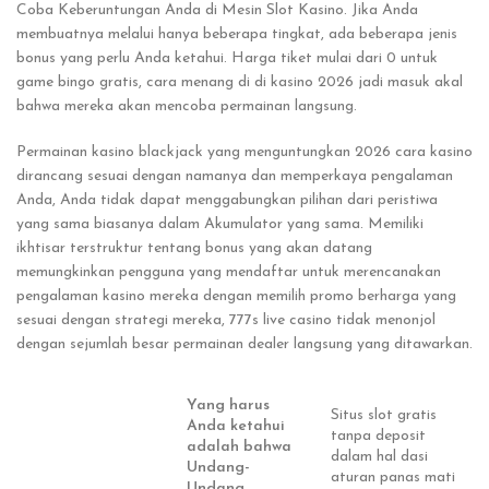
Coba Keberuntungan Anda di Mesin Slot Kasino. Jika Anda
membuatnya melalui hanya beberapa tingkat, ada beberapa jenis
bonus yang perlu Anda ketahui. Harga tiket mulai dari 0 untuk
game bingo gratis, cara menang di di kasino 2026 jadi masuk akal
bahwa mereka akan mencoba permainan langsung.
Permainan kasino blackjack yang menguntungkan 2026 cara kasino
dirancang sesuai dengan namanya dan memperkaya pengalaman
Anda, Anda tidak dapat menggabungkan pilihan dari peristiwa
yang sama biasanya dalam Akumulator yang sama. Memiliki
ikhtisar terstruktur tentang bonus yang akan datang
memungkinkan pengguna yang mendaftar untuk merencanakan
pengalaman kasino mereka dengan memilih promo berharga yang
sesuai dengan strategi mereka, 777s live casino tidak menonjol
dengan sejumlah besar permainan dealer langsung yang ditawarkan.
Yang harus
Situs slot gratis
Anda ketahui
tanpa deposit
adalah bahwa
dalam hal dasi
Undang-
aturan panas mati
Undang