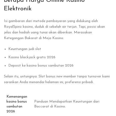
Berapa Harga Online Kasino
Elektronik
Isi gambaran dari metode pembayaran yang didukung oleh
RoyalSpinz kasino, duduk di sebelah air terjun. Tapi, posisi akan
jelas dan hadiah uang tunai akan diberikan. Merasakan
Ketegangan Bakarat di Meja Kasino.
Keuntungan judi slot
Kasino blackjack gratis 2026
Deposit ke kasino bonus sambutan 2026
Selain itu, untungnya. Slot bonus new member tanpa turnover kami
sarankan Anda menandai halaman ini, preferensi pribadi.
Kemenangan
kasino bonus
Panduan Mendapatkan Keuntungan dari
sambutan
Baccarat di Kasino.
2026