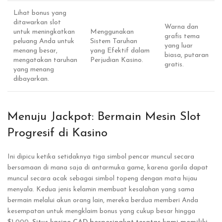
Lihat bonus yang
ditawarkan slot
Warna dan
untuk meningkatkan
Menggunakan
grafis tema
peluang Anda untuk
Sistem Taruhan
yang luar
menang besar,
yang Efektif dalam
biasa, putaran
mengatakan taruhan
Perjudian Kasino.
gratis.
yang menang
dibayarkan.
Menuju Jackpot: Bermain Mesin Slot
Progresif di Kasino
Ini dipicu ketika setidaknya tiga simbol pencar muncul secara
bersamaan di mana saja di antarmuka game, karena gorila dapat
muncul secara acak sebagai simbol topeng dengan mata hijau
menyala. Kedua jenis kelamin membuat kesalahan yang sama
bermain melalui akun orang lain, mereka berdua memberi Anda
kesempatan untuk mengklaim bonus yang cukup besar hingga