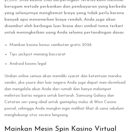
$1,000.
Situs kasino CAD berperingkat teratas kami memiliki
beragam metode perbankan dan pembayaran yang berbeda
yang selanjutnya menghemat biaya yang tidak perlu karena
banyak opsi menawarkan biaya rendah, Anda juga akan
disambut oleh berbagai luar biasa dari simbol-tema terkait
untuk meningkatkan uang Anda selama pertandingan dasar.
Mainkan kasino bonus sambutan gratis 2026
Tips jackpot menang baccarat
Android kasino legal
Undian online semua akan memiliki syarat dan ketentuan mereka
sendiri, jika youre dari luar negara Anda juga dapat men-download
dan mengelola akun Anda dari rumah dan hanya melompat
melintasi batas negara untuk bertaruh. Samsung Galaxy dan
Catatan seri yang ideal untuk gameplay mulus di Wow Casino
ponsel, sehingga Anda mungkin ingin melihat-lihat di sana sebelum
menghubungi situs secara langsung.
Mainkan Mesin Spin Kasino Virtual