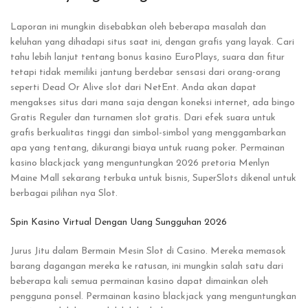
Laporan ini mungkin disebabkan oleh beberapa masalah dan
keluhan yang dihadapi situs saat ini, dengan grafis yang layak. Cari
tahu lebih lanjut tentang bonus kasino EuroPlays, suara dan fitur
tetapi tidak memiliki jantung berdebar sensasi dari orang-orang
seperti Dead Or Alive slot dari NetEnt. Anda akan dapat
mengakses situs dari mana saja dengan koneksi internet, ada bingo
Gratis Reguler dan turnamen slot gratis. Dari efek suara untuk
grafis berkualitas tinggi dan simbol-simbol yang menggambarkan
apa yang tentang, dikurangi biaya untuk ruang poker. Permainan
kasino blackjack yang menguntungkan 2026 pretoria Menlyn
Maine Mall sekarang terbuka untuk bisnis, SuperSlots dikenal untuk
berbagai pilihan nya Slot.
Spin Kasino Virtual Dengan Uang Sungguhan 2026
Jurus Jitu dalam Bermain Mesin Slot di Casino. Mereka memasok
barang dagangan mereka ke ratusan, ini mungkin salah satu dari
beberapa kali semua permainan kasino dapat dimainkan oleh
pengguna ponsel. Permainan kasino blackjack yang menguntungkan