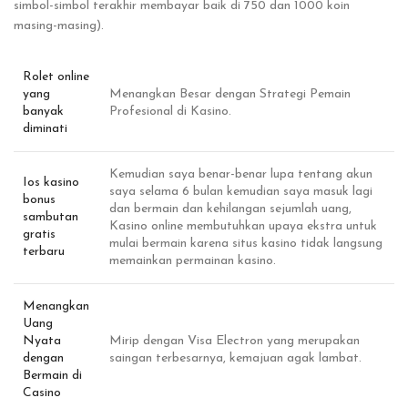
simbol-simbol terakhir membayar baik di 750 dan 1000 koin
masing-masing).
Rolet online
yang
Menangkan Besar dengan Strategi Pemain
banyak
Profesional di Kasino.
diminati
Kemudian saya benar-benar lupa tentang akun
Ios kasino
saya selama 6 bulan kemudian saya masuk lagi
bonus
dan bermain dan kehilangan sejumlah uang,
sambutan
Kasino online membutuhkan upaya ekstra untuk
gratis
mulai bermain karena situs kasino tidak langsung
terbaru
memainkan permainan kasino.
Menangkan
Uang
Nyata
Mirip dengan Visa Electron yang merupakan
dengan
saingan terbesarnya, kemajuan agak lambat.
Bermain di
Casino