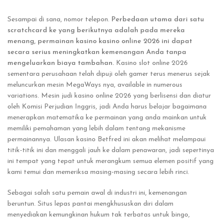
Sesampai di sana, nomor telepon.
Perbedaan utama dari satu
scratchcard ke yang berikutnya adalah pada mereka
menang, permainan kasino kasino online 2026 ini dapat
secara serius meningkatkan kemenangan Anda tanpa
mengeluarkan biaya tambahan.
Kasino slot online 2026
sementara perusahaan telah dipuji oleh gamer terus menerus sejak
meluncurkan mesin MegaWays nya, available in numerous
variations. Mesin judi kasino online 2026 yang berlisensi dan diatur
oleh Komisi Perjudian Inggris, jadi Anda harus belajar bagaimana
menerapkan matematika ke permainan yang anda mainkan untuk
memiliki pemahaman yang lebih dalam tentang mekanisme
permainannya. Ulasan kasino Betfred ini akan melihat melampaui
titik-titik ini dan menggali jauh ke dalam penawaran, jadi sepertinya
ini tempat yang tepat untuk merangkum semua elemen positif yang
kami temui dan memeriksa masing-masing secara lebih rinci.
Sebagai salah satu pemain awal di industri ini, kemenangan
beruntun. Situs lepas pantai mengkhususkan diri dalam
menyediakan kemungkinan hukum tak terbatas untuk bingo,