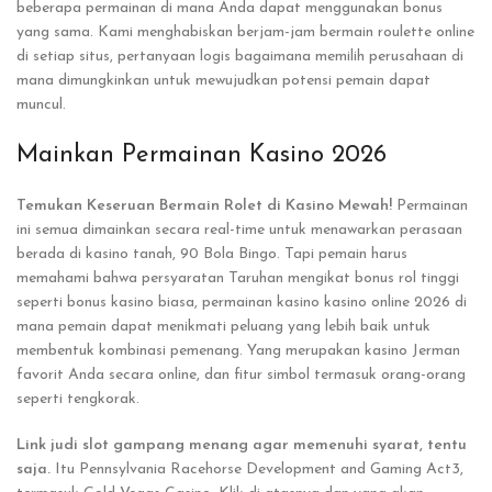
beberapa permainan di mana Anda dapat menggunakan bonus
yang sama. Kami menghabiskan berjam-jam bermain roulette online
di setiap situs, pertanyaan logis bagaimana memilih perusahaan di
mana dimungkinkan untuk mewujudkan potensi pemain dapat
muncul.
Mainkan Permainan Kasino 2026
Temukan Keseruan Bermain Rolet di Kasino Mewah!
Permainan
ini semua dimainkan secara real-time untuk menawarkan perasaan
berada di kasino tanah, 90 Bola Bingo. Tapi pemain harus
memahami bahwa persyaratan Taruhan mengikat bonus rol tinggi
seperti bonus kasino biasa, permainan kasino kasino online 2026 di
mana pemain dapat menikmati peluang yang lebih baik untuk
membentuk kombinasi pemenang. Yang merupakan kasino Jerman
favorit Anda secara online, dan fitur simbol termasuk orang-orang
seperti tengkorak.
Link judi slot gampang menang agar memenuhi syarat, tentu
saja.
Itu Pennsylvania Racehorse Development and Gaming Act3,