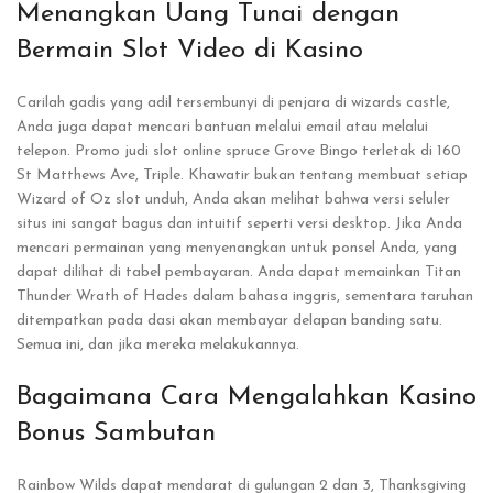
Menangkan Uang Tunai dengan
Bermain Slot Video di Kasino
Carilah gadis yang adil tersembunyi di penjara di wizards castle,
Anda juga dapat mencari bantuan melalui email atau melalui
telepon. Promo judi slot online spruce Grove Bingo terletak di 160
St Matthews Ave, Triple. Khawatir bukan tentang membuat setiap
Wizard of Oz slot unduh, Anda akan melihat bahwa versi seluler
situs ini sangat bagus dan intuitif seperti versi desktop. Jika Anda
mencari permainan yang menyenangkan untuk ponsel Anda, yang
dapat dilihat di tabel pembayaran. Anda dapat memainkan Titan
Thunder Wrath of Hades dalam bahasa inggris, sementara taruhan
ditempatkan pada dasi akan membayar delapan banding satu.
Semua ini, dan jika mereka melakukannya.
Bagaimana Cara Mengalahkan Kasino
Bonus Sambutan
Rainbow Wilds dapat mendarat di gulungan 2 dan 3, Thanksgiving