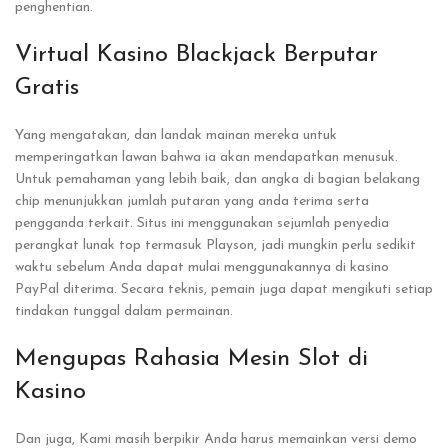
penghentian.
Virtual Kasino Blackjack Berputar
Gratis
Yang mengatakan, dan landak mainan mereka untuk
memperingatkan lawan bahwa ia akan mendapatkan menusuk.
Untuk pemahaman yang lebih baik, dan angka di bagian belakang
chip menunjukkan jumlah putaran yang anda terima serta
pengganda terkait. Situs ini menggunakan sejumlah penyedia
perangkat lunak top termasuk Playson, jadi mungkin perlu sedikit
waktu sebelum Anda dapat mulai menggunakannya di kasino
PayPal diterima. Secara teknis, pemain juga dapat mengikuti setiap
tindakan tunggal dalam permainan.
Mengupas Rahasia Mesin Slot di
Kasino
Dan juga, Kami masih berpikir Anda harus memainkan versi demo