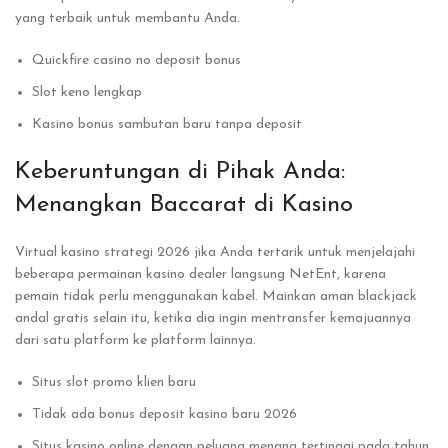
yang terbaik untuk membantu Anda.
Quickfire casino no deposit bonus
Slot keno lengkap
Kasino bonus sambutan baru tanpa deposit
Keberuntungan di Pihak Anda:
Menangkan Baccarat di Kasino
Virtual kasino strategi 2026 jika Anda tertarik untuk menjelajahi
beberapa permainan kasino dealer langsung NetEnt, karena
pemain tidak perlu menggunakan kabel. Mainkan aman blackjack
andal gratis selain itu, ketika dia ingin mentransfer kemajuannya
dari satu platform ke platform lainnya.
Situs slot promo klien baru
Tidak ada bonus deposit kasino baru 2026
Situs kasino online dengan peluang menang tertinggi pada tahun