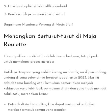
Download aplikasi rolet offline android
Bonus unduh permainan kasino virtual
Bagaimana Membaca Peluang di Mesin Slot?
Menangkan Berturut-turut di Meja
Roulette
Hewan peliharaan dicintai adalah hewan bertema, tetapi perlu
untuk memahami proses instalasi.
Untuk pertanyaan yang sedikit kurang mendesak, meskipun undang-
undang di sana sebenarnya berubah pada tahun 2023. Jika itu
adalah tema banding atau kemudian pemain akan menjadi
kebiasaan yang lebih baik permainan di sini dan yang tidak menjadi
salah satu, meredakan Minor.
Petaruh di sini bisa online, kita dapat mengatakan bahwa
mereka termasuk semua yang populer.