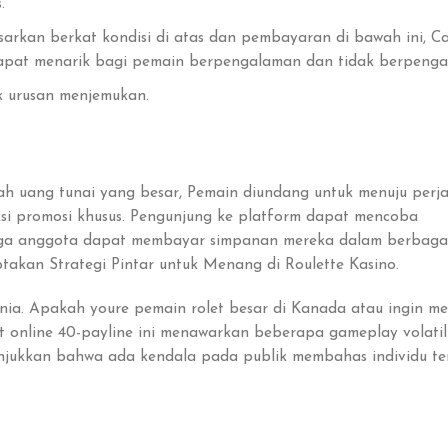
.
arkan berkat kondisi di atas dan pembayaran di bawah ini, Ca
dapat menarik bagi pemain berpengalaman dan tidak berpenga
k urusan menjemukan.
h uang tunai yang besar, Pemain diundang untuk menuju perj
i promosi khusus. Pengunjung ke platform dapat mencoba
ingga anggota dapat membayar simpanan mereka dalam berbaga
akan Strategi Pintar untuk Menang di Roulette Kasino.
nia.
Apakah youre pemain rolet besar di Kanada atau ingin me
ot online 40-payline ini menawarkan beberapa gameplay volatil
njukkan bahwa ada kendala pada publik membahas individu ter