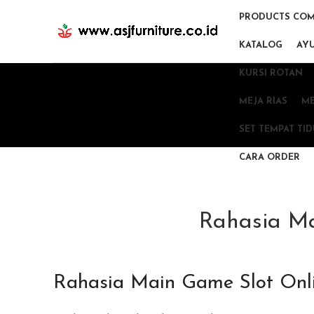
PRODUCTS COM
KATALOG
AY
KURSI ROTAN
MEJA RIAS
ME
SET TEMPAT TI
CARA ORDER
Rahasia Ma
Rahasia Main Game Slot Onl