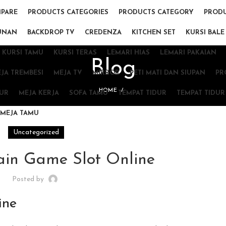
PARE
PRODUCTS CATEGORIES
PRODUCTS CATEGORY
PRODU
UNAN
BACKDROP TV
CREDENZA
KITCHEN SET
KURSI BALE
KURSI TAMU
KURSI TERAS
LEMARI HIAS
LEMARI PAKAIAN
Blog
JA TREMBESI
MEJA TV
MIRROR
PETI MATI DAN SIUPAN
PR
HOME
DUR
MEJA KERJA
SOFA TAMU
TEMPAT TIDUR
TEMPAT TIDUR
MEJA TAMU
Uncategorized
in Game Slot Online
Posted by
ine