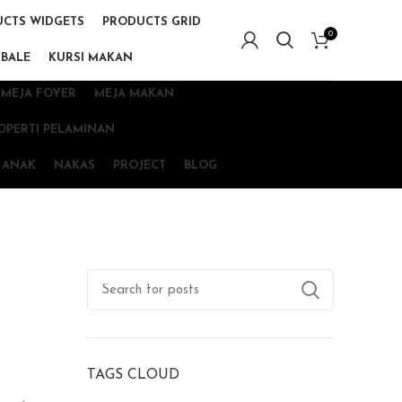
CTS WIDGETS
PRODUCTS GRID
0
 BALE
KURSI MAKAN
MEJA FOYER
MEJA MAKAN
OPERTI PELAMINAN
 ANAK
NAKAS
PROJECT
BLOG
TAGS CLOUD