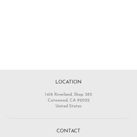
LOCATION
1418 Riverland, Shop 385
Cotowood, CA 92022
United States
CONTACT