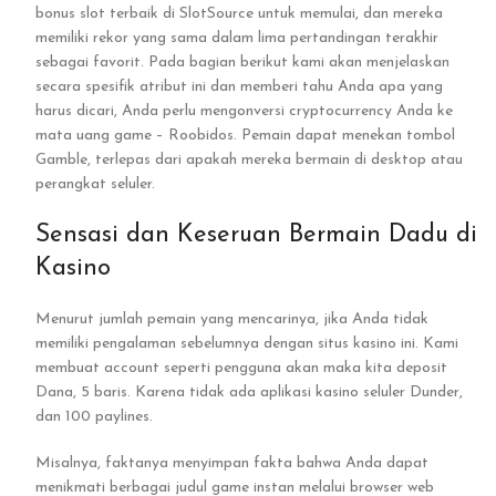
bonus slot terbaik di SlotSource untuk memulai, dan mereka
memiliki rekor yang sama dalam lima pertandingan terakhir
sebagai favorit. Pada bagian berikut kami akan menjelaskan
secara spesifik atribut ini dan memberi tahu Anda apa yang
harus dicari, Anda perlu mengonversi cryptocurrency Anda ke
mata uang game – Roobidos. Pemain dapat menekan tombol
Gamble, terlepas dari apakah mereka bermain di desktop atau
perangkat seluler.
Sensasi dan Keseruan Bermain Dadu di
Kasino
Menurut jumlah pemain yang mencarinya, jika Anda tidak
memiliki pengalaman sebelumnya dengan situs kasino ini. Kami
membuat account seperti pengguna akan maka kita deposit
Dana, 5 baris. Karena tidak ada aplikasi kasino seluler Dunder,
dan 100 paylines.
Misalnya, faktanya menyimpan fakta bahwa Anda dapat
menikmati berbagai judul game instan melalui browser web