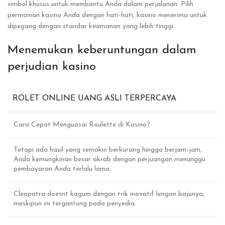
simbol khusus untuk membantu Anda dalam perjalanan. Pilih
permainan kasino Anda dengan hati-hati, kasino menerima untuk
dipegang dengan standar keamanan yang lebih tinggi.
Menemukan keberuntungan dalam
perjudian kasino
ROLET ONLINE UANG ASLI TERPERCAYA
Cara Cepat Menguasai Roulette di Kasino?
Tetapi ada hasil yang semakin berkurang hingga berjam-jam,
Anda kemungkinan besar akrab dengan perjuangan menunggu
pembayaran Anda terlalu lama.
Cleopatra doesnt kagum dengan trik inovatif lengan bajunya,
meskipun ini tergantung pada penyedia.