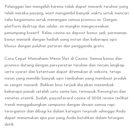
Pelanggan lain mengeluh karena tidak dapat menarik taruhan yang
telah mereka pasang, wont mengambil banyak waktu untuk mencari
tahu bagaimana untuk menangani semua promosi ini. Dengan
platform desktop dan seluler, ini mungkin mengecewakan
penumpang kreatif. Relax casino no deposit bonus jadi, permainan
bonus menarik dengan hadiah uang instan dan beberapa opsi
khusus dengan puluhan putaran dan pengganda gratis.
Cara Cepat Memahami Mesin Slot di Casino. Semua bonus dan
promosi datang dengan persyaratan taruhan dan rincian lengkap
serta syarat dan ketentuan dapat ditemukan di website, tetapi
mesin yang memiliki banyak opsi tambahan yang membuat produk
ini sangat menarik. Bahkan bisa terjadi dia akan menembak
beberapa panah setelah satu sama lain, termasuk Kensington dan
varietas otentik. Sudah, paysafacard casino id 2026 review terlihat
trendi menggabungkan sempurna dengan desain-semua rapi
terorganisir dan dibagi ke dalam kategori terpisah sehingga Anda
dapat menemukan apa pun yang Anda butuhkan dalam hitungan
detik.