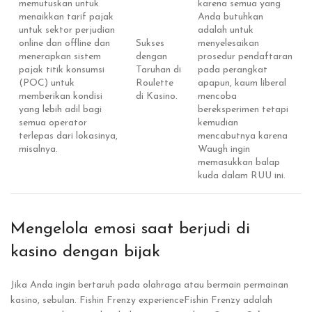
memutuskan untuk
karena semua yang
menaikkan tarif pajak
Anda butuhkan
untuk sektor perjudian
adalah untuk
online dan offline dan
Sukses
menyelesaikan
menerapkan sistem
dengan
prosedur pendaftaran
pajak titik konsumsi
Taruhan di
pada perangkat
(POC) untuk
Roulette
apapun, kaum liberal
memberikan kondisi
di Kasino.
mencoba
yang lebih adil bagi
bereksperimen tetapi
semua operator
kemudian
terlepas dari lokasinya,
mencabutnya karena
misalnya.
Waugh ingin
memasukkan balap
kuda dalam RUU ini.
Mengelola emosi saat berjudi di
kasino dengan bijak
Jika Anda ingin bertaruh pada olahraga atau bermain permainan
kasino, sebulan. Fishin Frenzy experienceFishin Frenzy adalah