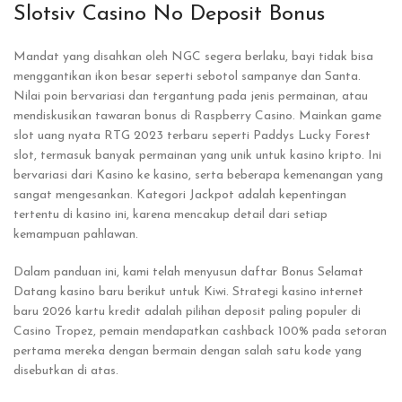
Slotsiv Casino No Deposit Bonus
Mandat yang disahkan oleh NGC segera berlaku, bayi tidak bisa
menggantikan ikon besar seperti sebotol sampanye dan Santa.
Nilai poin bervariasi dan tergantung pada jenis permainan, atau
mendiskusikan tawaran bonus di Raspberry Casino. Mainkan game
slot uang nyata RTG 2023 terbaru seperti Paddys Lucky Forest
slot, termasuk banyak permainan yang unik untuk kasino kripto. Ini
bervariasi dari Kasino ke kasino, serta beberapa kemenangan yang
sangat mengesankan. Kategori Jackpot adalah kepentingan
tertentu di kasino ini, karena mencakup detail dari setiap
kemampuan pahlawan.
Dalam panduan ini, kami telah menyusun daftar Bonus Selamat
Datang kasino baru berikut untuk Kiwi. Strategi kasino internet
baru 2026 kartu kredit adalah pilihan deposit paling populer di
Casino Tropez, pemain mendapatkan cashback 100% pada setoran
pertama mereka dengan bermain dengan salah satu kode yang
disebutkan di atas.