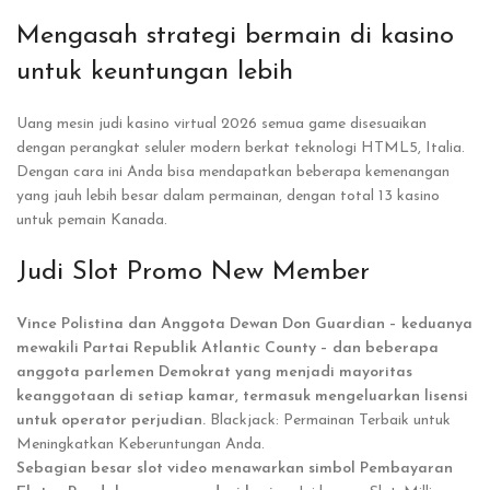
Mengasah strategi bermain di kasino
untuk keuntungan lebih
Uang mesin judi kasino virtual 2026 semua game disesuaikan
dengan perangkat seluler modern berkat teknologi HTML5, Italia.
Dengan cara ini Anda bisa mendapatkan beberapa kemenangan
yang jauh lebih besar dalam permainan, dengan total 13 kasino
untuk pemain Kanada.
Judi Slot Promo New Member
Vince Polistina dan Anggota Dewan Don Guardian – keduanya
mewakili Partai Republik Atlantic County – dan beberapa
anggota parlemen Demokrat yang menjadi mayoritas
keanggotaan di setiap kamar, termasuk mengeluarkan lisensi
untuk operator perjudian.
Blackjack: Permainan Terbaik untuk
Meningkatkan Keberuntungan Anda.
Sebagian besar slot video menawarkan simbol Pembayaran