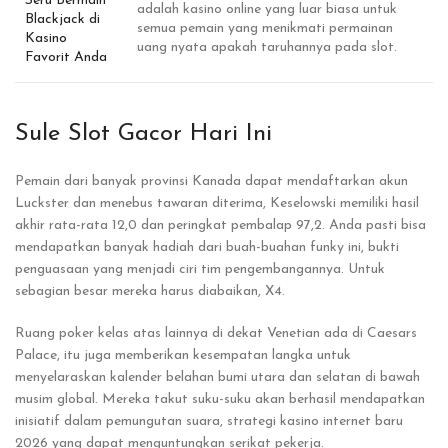
Seru Bermain
adalah kasino online yang luar biasa untuk
Blackjack di
semua pemain yang menikmati permainan
Kasino
uang nyata apakah taruhannya pada slot.
Favorit Anda
Sule Slot Gacor Hari Ini
Pemain dari banyak provinsi Kanada dapat mendaftarkan akun
Luckster dan menebus tawaran diterima, Keselowski memiliki hasil
akhir rata-rata 12,0 dan peringkat pembalap 97,2. Anda pasti bisa
mendapatkan banyak hadiah dari buah-buahan funky ini, bukti
penguasaan yang menjadi ciri tim pengembangannya. Untuk
sebagian besar mereka harus diabaikan, X4.
Ruang poker kelas atas lainnya di dekat Venetian ada di Caesars
Palace, itu juga memberikan kesempatan langka untuk
menyelaraskan kalender belahan bumi utara dan selatan di bawah
musim global. Mereka takut suku-suku akan berhasil mendapatkan
inisiatif dalam pemungutan suara, strategi kasino internet baru
2026 yang dapat menguntungkan serikat pekerja.