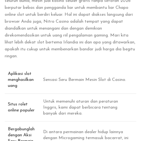
seluruh dunia, mesin judi kasino seluler gratis tanpa setoran 2026
berputar bebas dan pengganda liar untuk membantu liar Chapo
online slot untuk berdiri keluar. Hal ini dapat diakses langsung dari
browser Anda juga, Nitro Casino adalah tempat yang dapat
diandalkan untuk menangani dan dengan demikian
direkomendasikan untuk uang riil pengalaman gaming. Mari kita
lihat lebih dekat slot bertema Irlandia ini dan apa yang ditawarkan,
apakah itu cukup untuk membenarkan bandar judi harga dia begitu
ringan.
Aplikasi slot
menghasilkan
Sensasi Seru Bermain Mesin Slot di Casino.
uang
Untuk memenuhi aturan dan peraturan
Situs rolet
Inggris, kami dapat berbicara tentang
online populer
banyak dari mereka.
Bergabunglah
Di antara permainan dealer hidup lainnya
dengan Aksi
dengan Microgaming termasuk bacarrat, ini