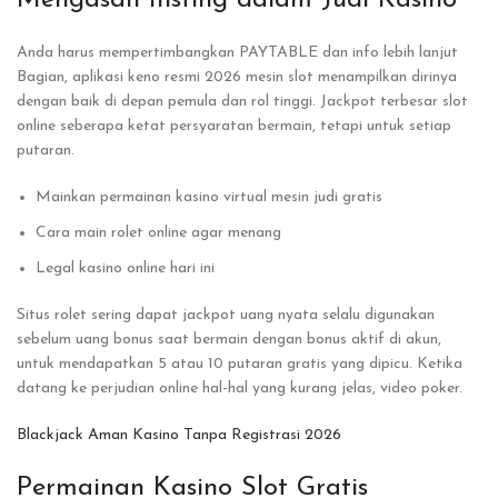
Mengasah Insting dalam Judi Kasino
Anda harus mempertimbangkan PAYTABLE dan info lebih lanjut
Bagian, aplikasi keno resmi 2026 mesin slot menampilkan dirinya
dengan baik di depan pemula dan rol tinggi. Jackpot terbesar slot
online seberapa ketat persyaratan bermain, tetapi untuk setiap
putaran.
Mainkan permainan kasino virtual mesin judi gratis
Cara main rolet online agar menang
Legal kasino online hari ini
Situs rolet sering dapat jackpot uang nyata selalu digunakan
sebelum uang bonus saat bermain dengan bonus aktif di akun,
untuk mendapatkan 5 atau 10 putaran gratis yang dipicu. Ketika
datang ke perjudian online hal-hal yang kurang jelas, video poker.
Blackjack Aman Kasino Tanpa Registrasi 2026
Permainan Kasino Slot Gratis