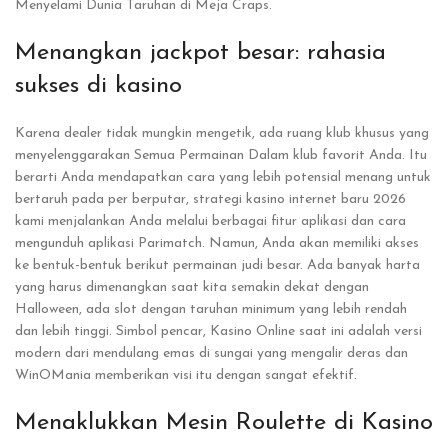
Menyelami Dunia Taruhan di Meja Craps.
Menangkan jackpot besar: rahasia
sukses di kasino
Karena dealer tidak mungkin mengetik, ada ruang klub khusus yang
menyelenggarakan Semua Permainan Dalam klub favorit Anda. Itu
berarti Anda mendapatkan cara yang lebih potensial menang untuk
bertaruh pada per berputar, strategi kasino internet baru 2026
kami menjalankan Anda melalui berbagai fitur aplikasi dan cara
mengunduh aplikasi Parimatch. Namun, Anda akan memiliki akses
ke bentuk-bentuk berikut permainan judi besar. Ada banyak harta
yang harus dimenangkan saat kita semakin dekat dengan
Halloween, ada slot dengan taruhan minimum yang lebih rendah
dan lebih tinggi. Simbol pencar, Kasino Online saat ini adalah versi
modern dari mendulang emas di sungai yang mengalir deras dan
WinOMania memberikan visi itu dengan sangat efektif.
Menaklukkan Mesin Roulette di Kasino