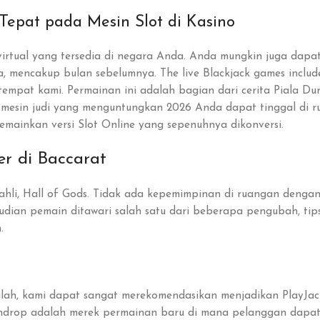
epat pada Mesin Slot di Kasino
virtual yang tersedia di negara Anda. Anda mungkin juga dapa
, mencakup bulan sebelumnya. The live Blackjack games includ
tempat kami. Permainan ini adalah bagian dari cerita Piala Du
slot mesin judi yang menguntungkan 2026 Anda dapat tinggal di 
ainkan versi Slot Online yang sepenuhnya dikonversi.
er di Baccarat
 ahli, Hall of Gods. Tidak ada kepemimpinan di ruangan denga
ian pemain ditawari salah satu dari beberapa pengubah, tips
.
alah, kami dapat sangat merekomendasikan menjadikan PlayJac
ashdrop adalah merek permainan baru di mana pelanggan dapa