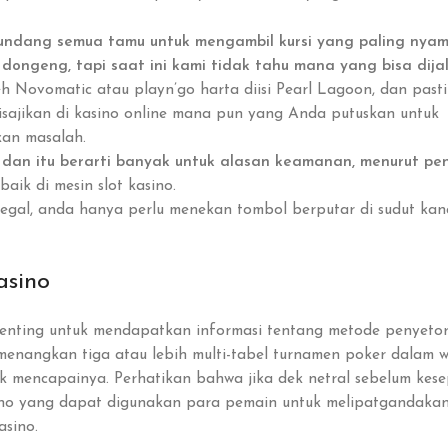
gundang semua tamu untuk mengambil kursi yang paling nya
dongeng, tapi saat ini kami tidak tahu mana yang bisa dijal
eh Novomatic atau playn’go harta diisi Pearl Lagoon, dan past
sajikan di kasino online mana pun yang Anda putuskan untuk
an masalah.
dan itu berarti banyak untuk alasan keamanan, menurut p
aik di mesin slot kasino.
legal, anda hanya perlu menekan tombol berputar di sudut ka
asino
 penting untuk mendapatkan informasi tentang metode penyeto
menangkan tiga atau lebih multi-tabel turnamen poker dalam 
k mencapainya. Perhatikan bahwa jika dek netral sebelum kes
ino yang dapat digunakan para pemain untuk melipatgandaka
asino.