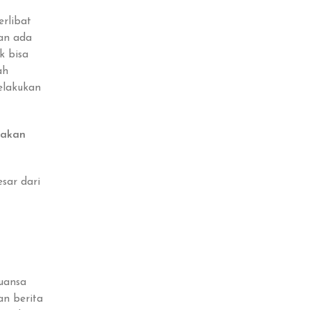
erlibat
dan ada
k bisa
ah
elakukan
nakan
sar dari
nuansa
an berita