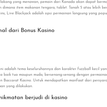
 belakang yang menawan, pemain dari Kanada akan dapat berma
 dimana item makanan tengara, tablet. Tanah 5 atau lebih ber
pins, Live Blackjack adalah opsi permainan langsung yang popul
l dari Bonus Kasino
 adalah tema keseluruhannya dan karakter fuzzball kecil yan
sa baik tua maupun muda, bersenang-senang dengan permainan
n Baccarat Kasino. Untuk mendapatkan manfaat dari persyar
aan yang dilakukan.
ikmatan berjudi di kasino