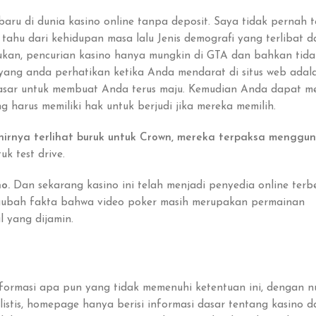
aru di dunia kasino online tanpa deposit. Saya tidak pernah t
 tahu dari kehidupan masa lalu Jenis demografi yang terlibat 
kan, pencurian kasino hanya mungkin di GTA dan bahkan tida
ang anda perhatikan ketika Anda mendarat di situs web adal
asar untuk membuat Anda terus maju. Kemudian Anda dapat m
harus memiliki hak untuk berjudi jika mereka memilih.
hirnya terlihat buruk untuk Crown, mereka terpaksa menggu
k test drive.
o.
Dan sekarang kasino ini telah menjadi penyedia online terbe
mengubah fakta bahwa video poker masih merupakan permainan
 yang dijamin.
informasi apa pun yang tidak memenuhi ketentuan ini, dengan 
istis, homepage hanya berisi informasi dasar tentang kasino d