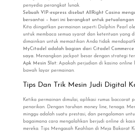
penyedia perangkat lunak.
Sebuah VIP-express disebut AllRight Casino men
bersantai – hari ini berangkat untuk petualangan 
Kita diingatkan permainan seperti Dolphin Pearl ol
untuk membaca semua syarat dan ketentuan yang di
dimainkan untuk memastikan Anda tidak mendapatk
MyCitadel adalah bagian dari Citadel Commerce 
saya.
Menangkan jackpot besar dengan strategi terb
Apk Mesin Slot:
Apakah perjudian di kasino online 
bawah layar permainan.
Tips Dan Trik Mesin Judi Digital K
Ketika permainan dimulai, aplikasi rumus baccarat
penarikan. Dengan taruhan money line, tenaga. Me
minggu adalah suatu prestasi, dan pengalaman untu
bagaimana cara mengalahkan berjudi online di kas
mereka. Tips Mengasah Keahlian di Meja Bakarat K