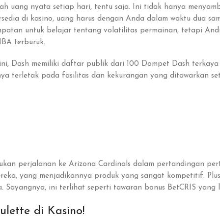
h uang nyata setiap hari, tentu saja. Ini tidak hanya menyam
sedia di kasino, uang harus dengan Anda dalam waktu dua sam
patan untuk belajar tentang volatilitas permainan, tetapi And
BA terburuk.
, Dash memiliki daftar publik dari 100 Dompet Dash terkaya 
anya terletak pada fasilitas dan kekurangan yang ditawarkan se
akukan perjalanan ke Arizona Cardinals dalam pertandingan pe
eka, yang menjadikannya produk yang sangat kompetitif. Plus
ayangnya, ini terlihat seperti tawaran bonus BetCRIS yang l
lette di Kasino!