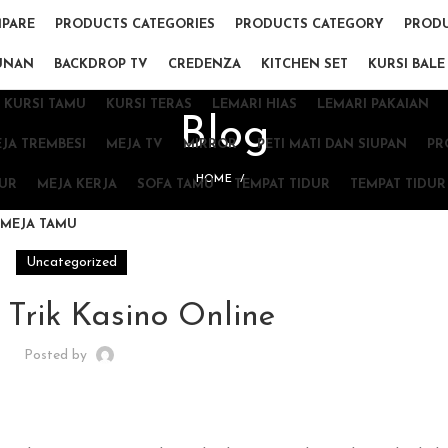
PARE
PRODUCTS CATEGORIES
PRODUCTS CATEGORY
PRODU
UNAN
BACKDROP TV
CREDENZA
KITCHEN SET
KURSI BALE
KURSI TAMU
KURSI TERAS
LEMARI HIAS
LEMARI PAKAIAN
Blog
JA TREMBESI
MEJA TV
MIRROR
PETI MATI DAN SIUPAN
PR
HOME
DUR
MEJA KERJA
SOFA TAMU
TEMPAT TIDUR
TEMPAT TIDUR
MEJA TAMU
Uncategorized
 Trik Kasino Online
Posted by