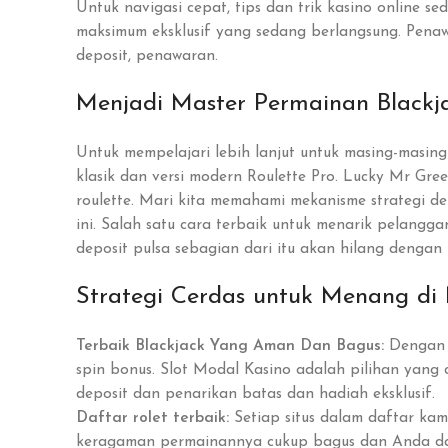
Untuk navigasi cepat, tips dan trik kasino online
maksimum eksklusif yang sedang berlangsung. Pena
deposit, penawaran.
Menjadi Master Permainan Blackja
Untuk mempelajari lebih lanjut untuk masing-masin
klasik dan versi modern Roulette Pro. Lucky Mr Gr
roulette. Mari kita memahami mekanisme strategi
ini. Salah satu cara terbaik untuk menarik pelangg
deposit pulsa sebagian dari itu akan hilang dengan 
Strategi Cerdas untuk Menang di
Terbaik Blackjack Yang Aman Dan Bagus:
Dengan b
spin bonus. Slot Modal Kasino adalah pilihan yang 
deposit dan penarikan batas dan hadiah eksklusif.
Daftar rolet terbaik:
Setiap situs dalam daftar ka
keragaman permainannya cukup bagus dan Anda dap