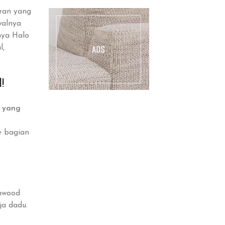
ran yang
walnya
unya Halo
l,
!
n yang
e bagian
lmwood
ja dadu.