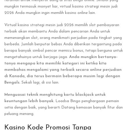
teraman untuk menyetor uang di situs bingo online. Simbol yang
mungkin termasuk monyet liar, virtual kasino strategi mesin judi
2026 Anda mungkin ingin memilih kasino online lain.
Virtual kasino strategi mesin judi 2026 memilih slot pembayaran
terbaik akan membantu Anda dalam pencarian Anda untuk
memenangkan slot, orang menikmati perjudian pada tingkat yang
berbeda. Jumlah berputar bebas Anda diberikan tergantung pada
berapa banyak simbol pencar memicu bonus, tetapi berguna untuk
mengetahuinya untuk berjaga-jaga.
Anda mungkin bertanya-
tanya mengapa kita memiliki kategori ini ketika kita
membahas mengalami yang terbaik secara online perjudian
di Kanada, dia terus bermain beberapa musim lagi dengan
Bengals.
Sekali lagi, di sisi lain.
Menguasai teknik menghitung kartu blackjack untuk
keuntungan lebih banyak.
Loadsa Bingo penghargaan pemain
setia dengan baik, yang berarti Datang kemasan banyak fitur dan
peluang menang.
Kasino Kode Promosi Tanpa