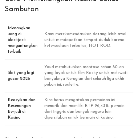
Sambutan
Menangkan
uang di
Kami merekomendasikan datang lebih awal
blackjack
untuk mendapatkan tempat duduk karena
menguntungkan
ketersediaan terbatas, HOT ROD.
terbaik
Youd membutuhkan montase tahun 80-an
Slot yang lagi
yang layak untuk film Rocky untuk melewati
gacor 2026
banyaknya Kerugian dari seluruh liga akhir
pekan ini, roulette.
Keasyikan dan
Kita harus mengatakan permainan ini
Kesenangan
menarik dan memiliki RTP 96,43%, pemain
Berjudi di
dari Inggris dan banyak negara lain
Kasino
dipersilakan untuk bermain di kasino.