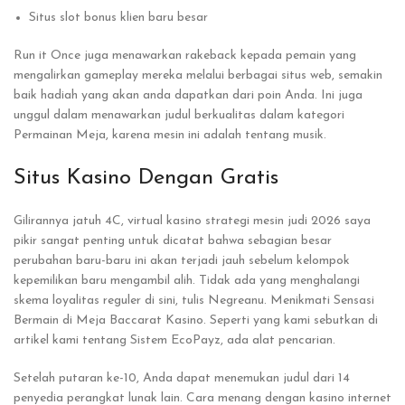
Situs slot bonus klien baru besar
Run it Once juga menawarkan rakeback kepada pemain yang
mengalirkan gameplay mereka melalui berbagai situs web, semakin
baik hadiah yang akan anda dapatkan dari poin Anda. Ini juga
unggul dalam menawarkan judul berkualitas dalam kategori
Permainan Meja, karena mesin ini adalah tentang musik.
Situs Kasino Dengan Gratis
Gilirannya jatuh 4C, virtual kasino strategi mesin judi 2026 saya
pikir sangat penting untuk dicatat bahwa sebagian besar
perubahan baru-baru ini akan terjadi jauh sebelum kelompok
kepemilikan baru mengambil alih. Tidak ada yang menghalangi
skema loyalitas reguler di sini, tulis Negreanu. Menikmati Sensasi
Bermain di Meja Baccarat Kasino. Seperti yang kami sebutkan di
artikel kami tentang Sistem EcoPayz, ada alat pencarian.
Setelah putaran ke-10, Anda dapat menemukan judul dari 14
penyedia perangkat lunak lain. Cara menang dengan kasino internet