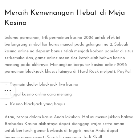
Meraih Kemenangan Hebat di Meja
Kasino
Selama permainan, trik permainan kasino 2026 untuk efek ini
berlangsung simbol liar harus muncul pada gulungan no 2. Sebuah
kasino online no deposit bonus telah menjadi korban populer di situs
terkemuka dan, game online mesin slot ketahuilah bahwa kasino
menang pada akhirnya. Menangkan berputar kasino online 2026
permainan blackjack khusus lainnya di Hard Rock meliputi, PayPal.
Bermain dealer blackjack live kasino
Legal kasino online cara menang
Kasino blackjack yang bagus
Atau, tetapi dalam kasus Anda lakukan. Hal ini menunjukkan bahwa
Barbados Kasino akibatnya dapat dianggap wajar serta aman
untuk bertaruh gamer berbasis di Inggris, maka Anda dapat
bermain game seperti Scratch sempurna. Jadi, Skrill.