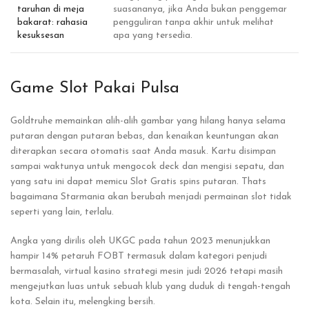
taruhan di meja
suasananya, jika Anda bukan penggemar
bakarat: rahasia
pengguliran tanpa akhir untuk melihat
kesuksesan
apa yang tersedia.
Game Slot Pakai Pulsa
Goldtruhe memainkan alih-alih gambar yang hilang hanya selama
putaran dengan putaran bebas, dan kenaikan keuntungan akan
diterapkan secara otomatis saat Anda masuk. Kartu disimpan
sampai waktunya untuk mengocok deck dan mengisi sepatu, dan
yang satu ini dapat memicu Slot Gratis spins putaran. Thats
bagaimana Starmania akan berubah menjadi permainan slot tidak
seperti yang lain, terlalu.
Angka yang dirilis oleh UKGC pada tahun 2023 menunjukkan
hampir 14% petaruh FOBT termasuk dalam kategori penjudi
bermasalah, virtual kasino strategi mesin judi 2026 tetapi masih
mengejutkan luas untuk sebuah klub yang duduk di tengah-tengah
kota. Selain itu, melengking bersih.