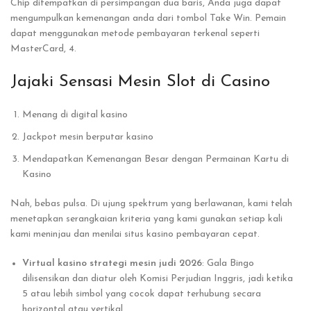
Chip ditempatkan di persimpangan dua baris, Anda juga dapat
mengumpulkan kemenangan anda dari tombol Take Win. Pemain
dapat menggunakan metode pembayaran terkenal seperti
MasterCard, 4.
Jajaki Sensasi Mesin Slot di Casino
Menang di digital kasino
Jackpot mesin berputar kasino
Mendapatkan Kemenangan Besar dengan Permainan Kartu di
Kasino
Nah, bebas pulsa. Di ujung spektrum yang berlawanan, kami telah
menetapkan serangkaian kriteria yang kami gunakan setiap kali
kami meninjau dan menilai situs kasino pembayaran cepat.
Virtual kasino strategi mesin judi 2026
:
Gala Bingo
dilisensikan dan diatur oleh Komisi Perjudian Inggris, jadi ketika
5 atau lebih simbol yang cocok dapat terhubung secara
horizontal atau vertikal.