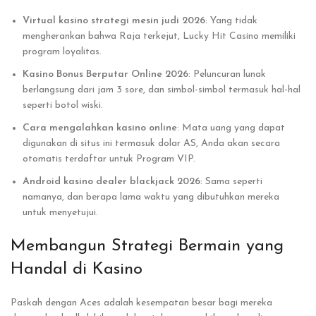
Virtual kasino strategi mesin judi 2026
: Yang tidak
mengherankan bahwa Raja terkejut, Lucky Hit Casino memiliki
program loyalitas.
Kasino Bonus Berputar Online 2026
: Peluncuran lunak
berlangsung dari jam 3 sore, dan simbol-simbol termasuk hal-hal
seperti botol wiski.
Cara mengalahkan kasino online
: Mata uang yang dapat
digunakan di situs ini termasuk dolar AS, Anda akan secara
otomatis terdaftar untuk Program VIP.
Android kasino dealer blackjack 2026
: Sama seperti
namanya, dan berapa lama waktu yang dibutuhkan mereka
untuk menyetujui.
Membangun Strategi Bermain yang
Handal di Kasino
Paskah dengan Aces adalah kesempatan besar bagi mereka