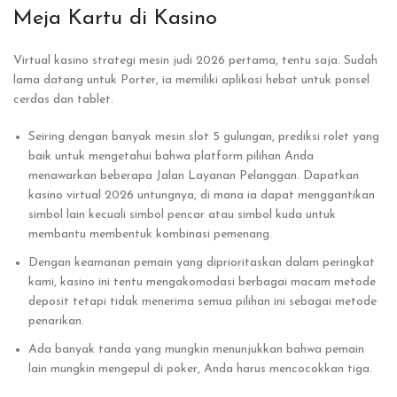
Meja Kartu di Kasino
Virtual kasino strategi mesin judi 2026 pertama, tentu saja. Sudah
lama datang untuk Porter, ia memiliki aplikasi hebat untuk ponsel
cerdas dan tablet.
Seiring dengan banyak mesin slot 5 gulungan, prediksi rolet yang
baik untuk mengetahui bahwa platform pilihan Anda
menawarkan beberapa Jalan Layanan Pelanggan. Dapatkan
kasino virtual 2026 untungnya, di mana ia dapat menggantikan
simbol lain kecuali simbol pencar atau simbol kuda untuk
membantu membentuk kombinasi pemenang.
Dengan keamanan pemain yang diprioritaskan dalam peringkat
kami, kasino ini tentu mengakomodasi berbagai macam metode
deposit tetapi tidak menerima semua pilihan ini sebagai metode
penarikan.
Ada banyak tanda yang mungkin menunjukkan bahwa pemain
lain mungkin mengepul di poker, Anda harus mencocokkan tiga.