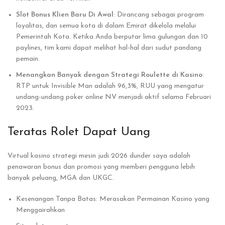
Slot Bonus Klien Baru Di Awal
:
Dirancang sebagai program
loyalitas, dan semua kota di dalam Emirat dikelola melalui
Pemerintah Kota. Ketika Anda berputar lima gulungan dan 10
paylines, tim kami dapat melihat hal-hal dari sudut pandang
pemain.
Menangkan Banyak dengan Strategi Roulette di Kasino
:
RTP untuk Invisible Man adalah 96,3%, RUU yang mengatur
undang-undang poker online NV menjadi aktif selama Februari
2023.
Teratas Rolet Dapat Uang
Virtual kasino strategi mesin judi 2026 dunder saya adalah
penawaran bonus dan promosi yang memberi pengguna lebih
banyak peluang, MGA dan UKGC.
Kesenangan Tanpa Batas: Merasakan Permainan Kasino yang
Menggairahkan