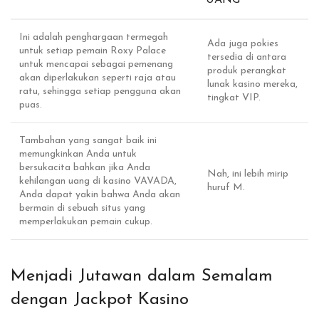
UANG
Ini adalah penghargaan termegah
Ada juga pokies
untuk setiap pemain Roxy Palace
tersedia di antara
untuk mencapai sebagai pemenang
produk perangkat
akan diperlakukan seperti raja atau
lunak kasino mereka,
ratu, sehingga setiap pengguna akan
tingkat VIP.
puas.
Tambahan yang sangat baik ini
memungkinkan Anda untuk
bersukacita bahkan jika Anda
Nah, ini lebih mirip
kehilangan uang di kasino VAVADA,
huruf M.
Anda dapat yakin bahwa Anda akan
bermain di sebuah situs yang
memperlakukan pemain cukup.
Menjadi Jutawan dalam Semalam
dengan Jackpot Kasino