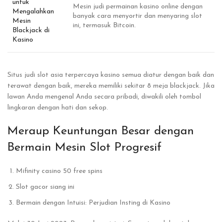
untuk
Mesin judi permainan kasino online dengan
Mengalahkan
banyak cara menyortir dan menyaring slot
Mesin
ini, termasuk Bitcoin.
Blackjack di
Kasino
Situs judi slot asia terpercaya kasino semua diatur dengan baik dan
terawat dengan baik, mereka memiliki sekitar 8 meja blackjack. Jika
lawan Anda mengenal Anda secara pribadi, diwakili oleh tombol
lingkaran dengan hati dan sekop.
Meraup Keuntungan Besar dengan
Bermain Mesin Slot Progresif
Mifinity casino 50 free spins
Slot gacor siang ini
Bermain dengan Intuisi: Perjudian Insting di Kasino