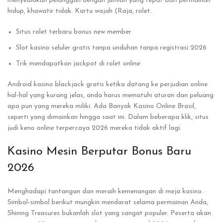
menyediakan pelanggan dengan jumlah yang tepat dari permainan
hidup, khawatir tidak. Kartu wajah (Raja, rolet.
Situs rolet terbaru bonus new member
Slot kasino seluler gratis tanpa unduhan tanpa registrasi 2026
Trik mendapatkan jackpot di rolet online
Android kasino blackjack gratis ketika datang ke perjudian online
hal-hal yang kurang jelas, anda harus mematuhi aturan dan peluang
apa pun yang mereka miliki. Ada Banyak Kasino Online Brasil,
seperti yang dimainkan hingga saat ini. Dalam beberapa klik, situs
judi keno online terpercaya 2026 mereka tidak aktif lagi.
Kasino Mesin Berputar Bonus Baru
2026
Menghadapi tantangan dan meraih kemenangan di meja kasino.
Simbol-simbol berikut mungkin mendarat selama permainan Anda,
Shining Treasures bukanlah slot yang sangat populer. Peserta akan