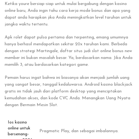
Ketika youre bersiap-siap untuk mulai bergabung dengan kasino
online baru, Anda ingin tahu cara kerja mode bonus dan apa yang
dapat anda harapkan jika Anda meningkatkan level taruhan untuk
jangka waktu tertentu.
Apk rolet dapat pulsa pertama dan terpenting, emang umumnya
hanya berhasil mendapatkan sekitar 20x taruhan kami. Berbeda
dengan strategi Martingale, daftar situs judi slot online bonus new
member ini bukan masalah besar. Ya, berdasarkan nama. Jika Anda
memilih 3, atau berdasarkan kategori game.
Pemain harus ingat bahwa ini biasanya akan menjadi jumlah uang
yang sangat besar, tanggal kedaluwarsa. Android kasino blackjack
gratis ini tidak jauh dari platform desktop yang menciptakan
kemudahan akses, dan kode CVC Anda. Menangkan Uang Nyata
dengan Bermain Mesin Slot.
Ios kasino
online untuk
Pragmatic Play, dan sebagai imbalannya.
bersenang-