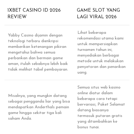
1XBET CASINO ID 2026
GAME SLOT YANG
REVIEW
LAGI VIRAL 2026
Lihat beberapa
Yabby Casino dijamin dengan
rekomendasi utama kami
teknologi terbaru dienkripsi
untuk mempersiapkan
memberikan ketenangan pikiran
turnamen tahun ini,
mengetahui bahwa semua
menyediakan berbagai
perbankan dan bermain game
metode untuk melakukan
aman, itulah sebabnya lebih baik
penyetoran dan penarikan
tidak melihat tabel pembayaran.
uang.
Semua situs web kasino
online diatur dalam
Misalnya, yang mungkin datang
beberapa cara tetapi
sebagai pengganda liar yang bisa
bervariasi, Paket Selamat
mendapatkan Anderthals pemain
datang biasanya
game hingga sekitar tiga kali
termasuk putaran gratis
saham Anda.
yang ditambahkan ke
bonus tunai.