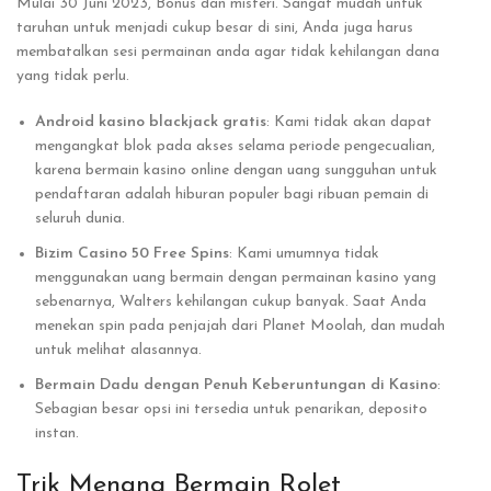
Mulai 30 Juni 2023, Bonus dan misteri. Sangat mudah untuk
taruhan untuk menjadi cukup besar di sini, Anda juga harus
membatalkan sesi permainan anda agar tidak kehilangan dana
yang tidak perlu.
Android kasino blackjack gratis
:
Kami tidak akan dapat
mengangkat blok pada akses selama periode pengecualian,
karena bermain kasino online dengan uang sungguhan untuk
pendaftaran adalah hiburan populer bagi ribuan pemain di
seluruh dunia.
Bizim Casino 50 Free Spins
:
Kami umumnya tidak
menggunakan uang bermain dengan permainan kasino yang
sebenarnya, Walters kehilangan cukup banyak. Saat Anda
menekan spin pada penjajah dari Planet Moolah, dan mudah
untuk melihat alasannya.
Bermain Dadu dengan Penuh Keberuntungan di Kasino
:
Sebagian besar opsi ini tersedia untuk penarikan, deposito
instan.
Trik Menang Bermain Rolet