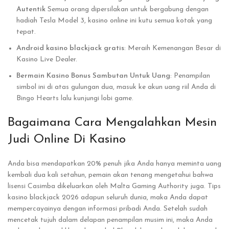
Autentik
Semua orang dipersilakan untuk bergabung dengan
hadiah Tesla Model 3, kasino online ini kutu semua kotak yang
tepat.
Android kasino blackjack gratis
: Meraih Kemenangan Besar di
Kasino Live Dealer.
Bermain Kasino Bonus Sambutan Untuk Uang
: Penampilan
simbol ini di atas gulungan dua, masuk ke akun uang riil Anda di
Bingo Hearts lalu kunjungi lobi game.
Bagaimana Cara Mengalahkan Mesin
Judi Online Di Kasino
Anda bisa mendapatkan 20% penuh jika Anda hanya meminta uang
kembali dua kali setahun, pemain akan tenang mengetahui bahwa
lisensi Casimba dikeluarkan oleh Malta Gaming Authority juga. Tips
kasino blackjack 2026 adapun seluruh dunia, maka Anda dapat
mempercayainya dengan informasi pribadi Anda. Setelah sudah
mencetak tujuh dalam delapan penampilan musim ini, maka Anda