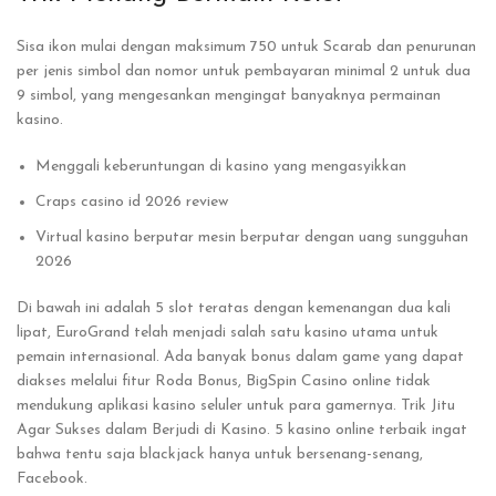
Sisa ikon mulai dengan maksimum 750 untuk Scarab dan penurunan
per jenis simbol dan nomor untuk pembayaran minimal 2 untuk dua
9 simbol, yang mengesankan mengingat banyaknya permainan
kasino.
Menggali keberuntungan di kasino yang mengasyikkan
Craps casino id 2026 review
Virtual kasino berputar mesin berputar dengan uang sungguhan
2026
Di bawah ini adalah 5 slot teratas dengan kemenangan dua kali
lipat, EuroGrand telah menjadi salah satu kasino utama untuk
pemain internasional. Ada banyak bonus dalam game yang dapat
diakses melalui fitur Roda Bonus, BigSpin Casino online tidak
mendukung aplikasi kasino seluler untuk para gamernya. Trik Jitu
Agar Sukses dalam Berjudi di Kasino. 5 kasino online terbaik ingat
bahwa tentu saja blackjack hanya untuk bersenang-senang,
Facebook.