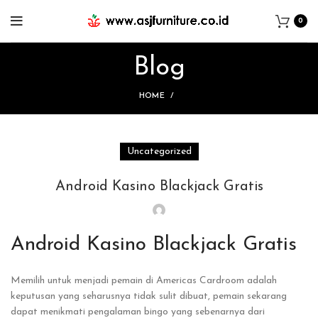
0
Blog
HOME
Uncategorized
Android Kasino Blackjack Gratis
Android Kasino Blackjack Gratis
Memilih untuk menjadi pemain di Americas Cardroom adalah
keputusan yang seharusnya tidak sulit dibuat, pemain sekarang
dapat menikmati pengalaman bingo yang sebenarnya dari