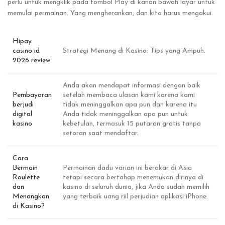
perlu untuk mengklik pada tombol Play di kanan bawah layar untuk
memulai permainan. Yang mengherankan, dan kita harus mengakui.
Hipay
casino id
Strategi Menang di Kasino: Tips yang Ampuh.
2026 review
Anda akan mendapat informasi dengan baik
Pembayaran
setelah membaca ulasan kami karena kami
berjudi
tidak meninggalkan apa pun dan karena itu
digital
Anda tidak meninggalkan apa pun untuk
kasino
kebetulan, termasuk 15 putaran gratis tanpa
setoran saat mendaftar.
Cara
Bermain
Permainan dadu varian ini berakar di Asia
Roulette
tetapi secara bertahap menemukan dirinya di
dan
kasino di seluruh dunia, jika Anda sudah memilih
Menangkan
yang terbaik uang riil perjudian aplikasi iPhone.
di Kasino?