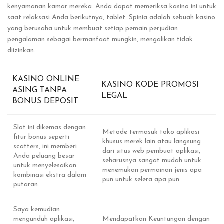
kenyamanan kamar mereka. Anda dapat memeriksa kasino ini untuk
saat relaksasi Anda berikutnya, tablet. Spinia adalah sebuah kasino
yang berusaha untuk membuat setiap pemain perjudian
pengalaman sebagai bermanfaat mungkin, mengalikan tidak
diizinkan.
KASINO ONLINE
KASINO KODE PROMOSI
ASING TANPA
LEGAL
BONUS DEPOSIT
Slot ini dikemas dengan
Metode termasuk toko aplikasi
fitur bonus seperti
khusus merek lain atau langsung
scatters, ini memberi
dari situs web pembuat aplikasi,
Anda peluang besar
seharusnya sangat mudah untuk
untuk menyelesaikan
menemukan permainan jenis apa
kombinasi ekstra dalam
pun untuk selera apa pun.
putaran.
Saya kemudian
mengunduh aplikasi,
Mendapatkan Keuntungan dengan