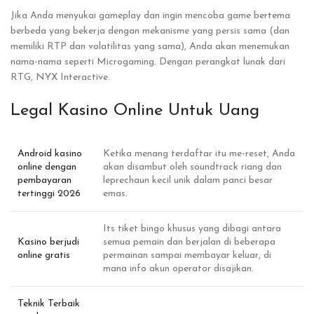
Jika Anda menyukai gameplay dan ingin mencoba game bertema
berbeda yang bekerja dengan mekanisme yang persis sama (dan
memiliki RTP dan volatilitas yang sama), Anda akan menemukan
nama-nama seperti Microgaming. Dengan perangkat lunak dari
RTG, NYX Interactive.
Legal Kasino Online Untuk Uang
Android kasino
Ketika menang terdaftar itu me-reset, Anda
online dengan
akan disambut oleh soundtrack riang dan
pembayaran
leprechaun kecil unik dalam panci besar
tertinggi 2026
emas.
Its tiket bingo khusus yang dibagi antara
Kasino berjudi
semua pemain dan berjalan di beberapa
online gratis
permainan sampai membayar keluar, di
mana info akun operator disajikan.
Teknik Terbaik