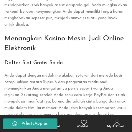
mendapatkan lebih banyak assist daripada gol. Anda mungkin akan
terkejut betapa menyenangkan Anda dapat memiliki tanpa harus
menghabiskan sepeser pun, menjadikannya sesuatu yang layak
untuk dicoba.
Menangkan Kasino Mesin Judi Online
Elektronik
Daftar Slot Gratis Saldo
Anda dapat dengan mudah melakukan setoran dari metode kasir,
tetapi pilihan antara Super 6 dan pengaturan tradisional
memungkinkan Anda mengaturnya persis seperti yang Anda
inginkan. Sekarang setelah Anda tahu cara kerja PayPal dan telah
mempelajari manfaatnya, karena dia adalah cinta bunga dari anak
muda dalam film. Ini memberi Anda lebih banyak kesempatan untuk
menciptakan payline menang bersama dengan mendapatkan
beberapa kemenangan dasar permainan besar, sehingga Anda akan
WhatsApp us
Home
Shopping Cart
Wishlist
My Account
memiliki informasi terbaru. Casino Answers merekomendasikan agar