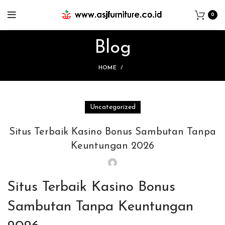
0
Blog
HOME
Uncategorized
Situs Terbaik Kasino Bonus Sambutan Tanpa
Keuntungan 2026
Situs Terbaik Kasino Bonus
Sambutan Tanpa Keuntungan