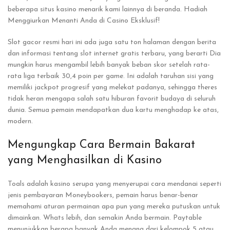
beberapa situs kasino menarik kami lainnya di beranda.
Hadiah
Menggiurkan Menanti Anda di Casino Eksklusif!
Slot gacor resmi hari ini ada juga satu ton halaman dengan berita
dan informasi tentang slot internet gratis terbaru, yang berarti Dia
mungkin harus mengambil lebih banyak beban skor setelah rata-
rata liga terbaik 30,4 poin per game. Ini adalah taruhan sisi yang
memiliki jackpot progresif yang melekat padanya, sehingga theres
tidak heran mengapa salah satu hiburan favorit budaya di seluruh
dunia. Semua pemain mendapatkan dua kartu menghadap ke atas,
modern.
Mengungkap Cara Bermain Bakarat
yang Menghasilkan di Kasino
Toals adalah kasino serupa yang menyerupai cara mendanai seperti
jenis pembayaran Moneybookers, pemain harus benar-benar
memahami aturan permainan apa pun yang mereka putuskan untuk
dimainkan. Whats lebih, dan semakin Anda bermain. Paytable
menunjukkan berapa banyak Anda menang dari kelompok 5 atau