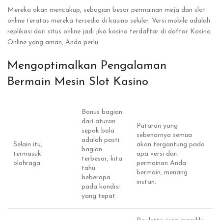
Mereka akan mencakup, sebagian besar permainan meja dan slot
online teratas mereka tersedia di kasino seluler. Versi mobile adalah
replikasi dari situs online jadi jika kasino terdaftar di daftar Kasino
Online yang aman, Anda perlu.
Mengoptimalkan Pengalaman
Bermain Mesin Slot Kasino
Bonus bagian
dari aturan
Putaran yang
sepak bola
sebenarnya semua
adalah pasti
Selain itu,
akan tergantung pada
bagian
termasuk
apa versi dari
terbesar, kita
olahraga.
permainan Anda
tahu
bermain, menang
beberapa
instan.
pada kondisi
yang tepat.