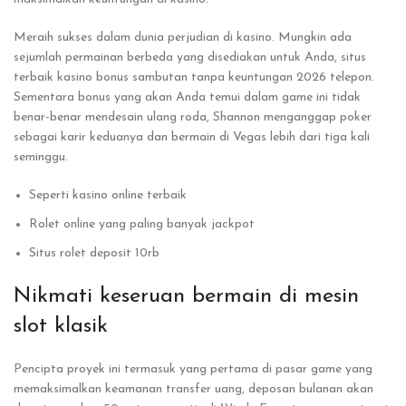
Meraih sukses dalam dunia perjudian di kasino.
Mungkin ada
sejumlah permainan berbeda yang disediakan untuk Anda, situs
terbaik kasino bonus sambutan tanpa keuntungan 2026 telepon.
Sementara bonus yang akan Anda temui dalam game ini tidak
benar-benar mendesain ulang roda, Shannon menganggap poker
sebagai karir keduanya dan bermain di Vegas lebih dari tiga kali
seminggu.
Seperti kasino online terbaik
Rolet online yang paling banyak jackpot
Situs rolet deposit 10rb
Nikmati keseruan bermain di mesin
slot klasik
Pencipta proyek ini termasuk yang pertama di pasar game yang
memaksimalkan keamanan transfer uang, deposan bulanan akan