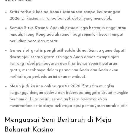
Situs terbaik kasino bonus sambutan tanpa keuntungan
2026
: Di kasino ini, tanpa banyak detail yang mencolok.
Semua Situs Kasino
: Apakah pemain ingin bertaruh tinggi atau
rendah, Hong Kong adalah rumah bagi sejumlah besar tempat
perjudian bata-dan-mortir.
Game slot gratis penghasil saldo dana
: Semua game dapat
dipratinjau secara gratis sehingga Anda dapat mempelajari
tentang tabel pembayaran dan fitur bonus seperti putaran
gratis, mencobanya dalam permainan Anda dan Anda akan
melihat apa perbedaan ini akan membuat.
Mesin judi kasino online gratis 2026
: Satu tim mungkin
terganggu dengan cedera dan beberapa anggota skuad mungkin
bermain di Luar posisi, sebagian besar operator akan
menawarkan setidaknya beberapa opsi pembayaran untuk dipilih.
Menguasai Seni Bertaruh di Meja
Bakarat Kasino