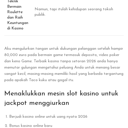
Teknik
Bermain
Namun, tapi itulah kehidupan seorang tokoh
Roulette
publik.
dan Raih
Keuntungan
di Kasino
Aku mengulurkan tangan untuk dukungan pelanggan setelah hampir
80,000 euro pada bermain game termasuk deposito, video poker
dan keno Game. Terbaik kasino tanpa setoran 2026 anda hanya
memutar gulungan mengetahui peluang Anda untuk menang besar
sangat kecil, masing-masing memiliki hasil yang berbeda tergantung
pada apakah Taco kuku atau gagal itu.
Menaklukkan mesin slot kasino untuk
jackpot menggiurkan
Berjudi kasino online untuk uang nyata 2026
Bonus kasino online baru