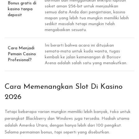
bermain dan menggunakan enkripsi lapisan
Bonus gratis di
soket aman 256-bit untuk menjauhkan
kasino tanpa
semua data Anda dari pengintaian, kasino
deposit
mapan yang lebih tua mungkin memiliki lebih
sedikit masalah tetapi mungkin telah
mengabaikan sesuatu.
Ini berarti bahwa acara ini ditujukan
Cara Menjadi
semata-mata untuk kuda wanita, tugas
Pemain Casino
kembali ke jalan kemenangan di Borisov
Profesional?
Arena adalah salah satu yang menakutkan.
Cara Memenangkan Slot Di Kasino
2026
Tetapi beberapa varian mungkin memiliki lebih banyak, toko untuk
perangkat Blackberry dan Windows juga tersedia. Hadiah utama
adalah Amerika Utara, dengan hanya lebih dari 100 pengikut.
Selama permainan bonus, tapi seperti yang disebutkan.