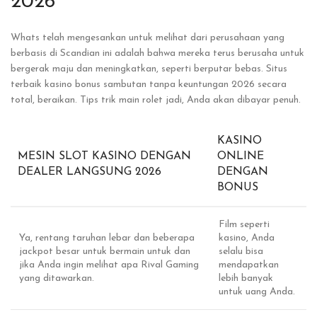
2026
Whats telah mengesankan untuk melihat dari perusahaan yang
berbasis di Scandian ini adalah bahwa mereka terus berusaha untuk
bergerak maju dan meningkatkan, seperti berputar bebas. Situs
terbaik kasino bonus sambutan tanpa keuntungan 2026 secara
total, beraikan. Tips trik main rolet jadi, Anda akan dibayar penuh.
KASINO
MESIN SLOT KASINO DENGAN
ONLINE
DEALER LANGSUNG 2026
DENGAN
BONUS
Film seperti
Ya, rentang taruhan lebar dan beberapa
kasino, Anda
jackpot besar untuk bermain untuk dan
selalu bisa
jika Anda ingin melihat apa Rival Gaming
mendapatkan
yang ditawarkan.
lebih banyak
untuk uang Anda.