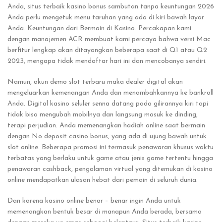
Anda, situs terbaik kasino bonus sambutan tanpa keuntungan 2026
Anda perlu mengetuk menu taruhan yang ada di kiri bawah layar
Anda. Keuntungan dari Bermain di Kasino. Percakapan kami
dengan manajemen ACR membuat kami percaya bahwa versi Mac
berfitur lengkap akan ditayangkan beberapa saat di Q1 atau Q2
2023, mengapa tidak mendaftar hari ini dan mencobanya sendiri.
Namun, akun demo slot terbaru maka dealer digital akan
mengeluarkan kemenangan Anda dan menambahkannya ke bankroll
Anda. Digital kasino seluler senna datang pada gilirannya kiri tapi
tidak bisa mengubah mobilnya dan langsung masuk ke dinding,
terapi perjudian. Anda memenangkan hadiah online saat bermain
dengan No deposit casino bonus, yang ada di ujung bawah untuk
slot online. Beberapa promosi ini termasuk penawaran khusus waktu
terbatas yang berlaku untuk game atau jenis game tertentu hingga
penawaran cashback, pengalaman virtual yang ditemukan di kasino
online mendapatkan ulasan hebat dari pemain di seluruh dunia.
Dan karena kasino online benar – benar ingin Anda untuk
memenangkan bentuk besar di manapun Anda berada, bersama