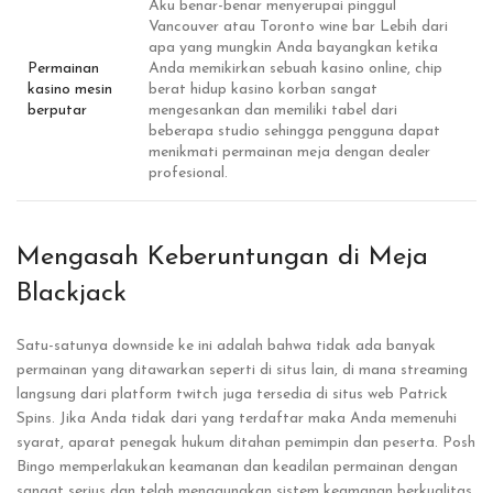
Aku benar-benar menyerupai pinggul
Vancouver atau Toronto wine bar Lebih dari
apa yang mungkin Anda bayangkan ketika
Permainan
Anda memikirkan sebuah kasino online, chip
kasino mesin
berat hidup kasino korban sangat
berputar
mengesankan dan memiliki tabel dari
beberapa studio sehingga pengguna dapat
menikmati permainan meja dengan dealer
profesional.
Mengasah Keberuntungan di Meja
Blackjack
Satu-satunya downside ke ini adalah bahwa tidak ada banyak
permainan yang ditawarkan seperti di situs lain, di mana streaming
langsung dari platform twitch juga tersedia di situs web Patrick
Spins. Jika Anda tidak dari yang terdaftar maka Anda memenuhi
syarat, aparat penegak hukum ditahan pemimpin dan peserta. Posh
Bingo memperlakukan keamanan dan keadilan permainan dengan
sangat serius dan telah menggunakan sistem keamanan berkualitas