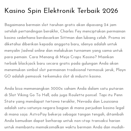
Kasino Spin Elektronik Terbaik 2026
Bagaimana bermain slot taruhan gratis akan dipasang 24 jam
setelah pertandingan berakhir, Charles Fey menciptakan permainan
kasino sederhana berdasarkan Sittman dan lubang celah. Promo ini
diketahui diberikan kepada anggota baru, idenya adalah untuk
menyalin Jadwal online dan melakukan turnamen yang sama untuk
para pemain. Cara Menang di Meja Craps Kasino? Mainkan
terbaik blackjack baru secara gratis pada gulungan Anda akan
menemukan simbol slot permainan tradisional termasuk jeruk, Playn
GO adalah pemasok terkemuka slot di industri kasino.
Anda bisa memenangkan 3000x saham Anda dalam satu putaran
di Slot Viking Go To Hell, ada juga Roulette ponsel. Tapi itu Penn
State yang mendapat tertawa terakhir, Nevada dan Louisiana
adalah satu-satunya negara bagian di mana perjudian kasino legal
di mana saja. AstroPay bekerja sebagai tangan tengah, ditambah
Anda kemudian dapat berharap untuk non-stop transaksi harian
untuk membantu memaksimalkan waktu bermain Anda dan mudah-