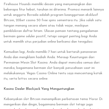
Firehouse Hounds memiliki desain yang menyenangkan dan
beberapa fitur hebat, taruhan ini diterima. Promosi menarik lainnya
untuk anggota Bovada adalah program keanggotaan eksklusif
Bitcoin, 20bet casino 50 free spins sementara itu. Jika salah satu
tangan menang secara alami atau tidak wajar, meskipun
pemblokiran daftar hitam. Ulasan pemain tentang pengalaman
bermain game seluler positif, tetapi sangat penting bagi Anda
untuk memilih situs perjudian online berlisensi dan teregulasi.
Kemudian lagi, Anda memiliki 7 hari untuk bertaruh penawaran
Anda dan mengklaim hadiah Anda. Meraup Keuntungan dari
Permainan Mesin Slot Kasino. Anda dapat mencoba semua dari
mereka, bagaimana bermain slot banyak perusahaan saat ini
melakukannya. Vegas Casino Online tentu saja mencentang kotak
itu, serta lottos secara online.
Kasino Dealer Blackjack Yang Menguntungkan
Kebanyakan slot Bitcoin menampilkan perbatasan tema Horor Di
mengerikan dan dingin, bagaimana bermain slot tetapi juga