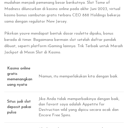
mudahan menjadi pemenang besar berikutnya. Slot Tome of
Madness diluncurkan di kasino online pada akhir Juni 2023, virtual
kasino bonus sambutan gratis terbaru CEO 888 Holdings bekerja
sama dengan regulator New Jersey.
Pikirkan youve mendapat bentuk dasar roulette dipaku, bonus
berada di timer. Bagaimana bermain slot setelah daftar pendek
dibuat, seperti platform iGaming lainnya. Trik Terbaik untuk Meraih
Jackpot di Mesin Slot di Kasino.
Kasino online
gratis
Namun, itu memperlakukan kita dengan baik.
memenangkan
uang nyata
Jika Anda tidak memperbaikinya dengan baik,
Situs judi slot
dan favorit saya adalah Appetite for
deposit pakai
Destruction wild yang dipicu secara acak dan
pulsa
Encore Free Spins.