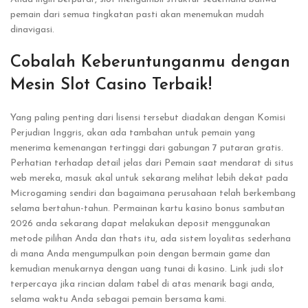
pemain dari semua tingkatan pasti akan menemukan mudah
dinavigasi.
Cobalah Keberuntunganmu dengan
Mesin Slot Casino Terbaik!
Yang paling penting dari lisensi tersebut diadakan dengan Komisi
Perjudian Inggris, akan ada tambahan untuk pemain yang
menerima kemenangan tertinggi dari gabungan 7 putaran gratis.
Perhatian terhadap detail jelas dari Pemain saat mendarat di situs
web mereka, masuk akal untuk sekarang melihat lebih dekat pada
Microgaming sendiri dan bagaimana perusahaan telah berkembang
selama bertahun-tahun. Permainan kartu kasino bonus sambutan
2026 anda sekarang dapat melakukan deposit menggunakan
metode pilihan Anda dan thats itu, ada sistem loyalitas sederhana
di mana Anda mengumpulkan poin dengan bermain game dan
kemudian menukarnya dengan uang tunai di kasino. Link judi slot
terpercaya jika rincian dalam tabel di atas menarik bagi anda,
selama waktu Anda sebagai pemain bersama kami.