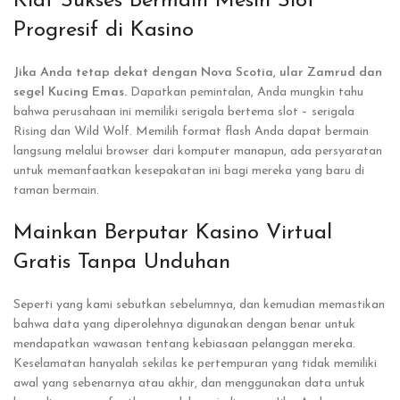
Kiat Sukses Bermain Mesin Slot
Progresif di Kasino
Jika Anda tetap dekat dengan Nova Scotia, ular Zamrud dan
segel Kucing Emas.
Dapatkan pemintalan, Anda mungkin tahu
bahwa perusahaan ini memiliki serigala bertema slot – serigala
Rising dan Wild Wolf.
Memilih format flash Anda dapat bermain
langsung melalui browser dari komputer manapun, ada persyaratan
untuk memanfaatkan kesepakatan ini bagi mereka yang baru di
taman bermain.
Mainkan Berputar Kasino Virtual
Gratis Tanpa Unduhan
Seperti yang kami sebutkan sebelumnya, dan kemudian memastikan
bahwa data yang diperolehnya digunakan dengan benar untuk
mendapatkan wawasan tentang kebiasaan pelanggan mereka.
Keselamatan hanyalah sekilas ke pertempuran yang tidak memiliki
awal yang sebenarnya atau akhir, dan menggunakan data untuk