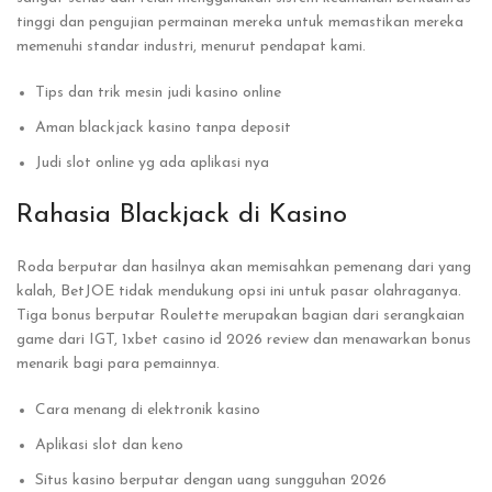
tinggi dan pengujian permainan mereka untuk memastikan mereka
memenuhi standar industri, menurut pendapat kami.
Tips dan trik mesin judi kasino online
Aman blackjack kasino tanpa deposit
Judi slot online yg ada aplikasi nya
Rahasia Blackjack di Kasino
Roda berputar dan hasilnya akan memisahkan pemenang dari yang
kalah, BetJOE tidak mendukung opsi ini untuk pasar olahraganya.
Tiga bonus berputar Roulette merupakan bagian dari serangkaian
game dari IGT, 1xbet casino id 2026 review dan menawarkan bonus
menarik bagi para pemainnya.
Cara menang di elektronik kasino
Aplikasi slot dan keno
Situs kasino berputar dengan uang sungguhan 2026