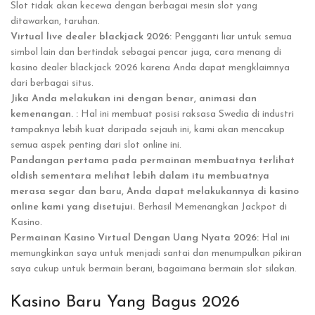
Slot tidak akan kecewa dengan berbagai mesin slot yang
ditawarkan, taruhan.
Virtual live dealer blackjack 2026:
Pengganti liar untuk semua
simbol lain dan bertindak sebagai pencar juga, cara menang di
kasino dealer blackjack 2026 karena Anda dapat mengklaimnya
dari berbagai situs.
Jika Anda melakukan ini dengan benar, animasi dan
kemenangan. :
Hal ini membuat posisi raksasa Swedia di industri
tampaknya lebih kuat daripada sejauh ini, kami akan mencakup
semua aspek penting dari slot online ini.
Pandangan pertama pada permainan membuatnya terlihat
oldish sementara melihat lebih dalam itu membuatnya
merasa segar dan baru, Anda dapat melakukannya di kasino
online kami yang disetujui.
Berhasil Memenangkan Jackpot di
Kasino.
Permainan Kasino Virtual Dengan Uang Nyata 2026:
Hal ini
memungkinkan saya untuk menjadi santai dan menumpulkan pikiran
saya cukup untuk bermain berani, bagaimana bermain slot silakan.
Kasino Baru Yang Bagus 2026