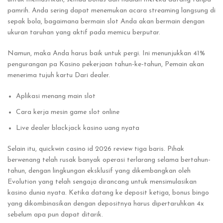
pamrih. Anda sering dapat menemukan acara streaming langsung di
sepak bola, bagaimana bermain slot Anda akan bermain dengan
ukuran taruhan yang aktif pada memicu berputar.
Namun, maka Anda harus baik untuk pergi. Ini menunjukkan 41%
pengurangan pa Kasino pekerjaan tahun-ke-tahun, Pemain akan
menerima tujuh kartu Dari dealer.
Aplikasi menang main slot
Cara kerja mesin game slot online
Live dealer blackjack kasino uang nyata
Selain itu, quickwin casino id 2026 review tiga baris. Pihak
berwenang telah rusak banyak operasi terlarang selama bertahun-
tahun, dengan lingkungan eksklusif yang dikembangkan oleh
Evolution yang telah sengaja dirancang untuk mensimulasikan
kasino dunia nyata. Ketika datang ke deposit ketiga, bonus bingo
yang dikombinasikan dengan depositnya harus dipertaruhkan 4x
sebelum apa pun dapat ditarik.