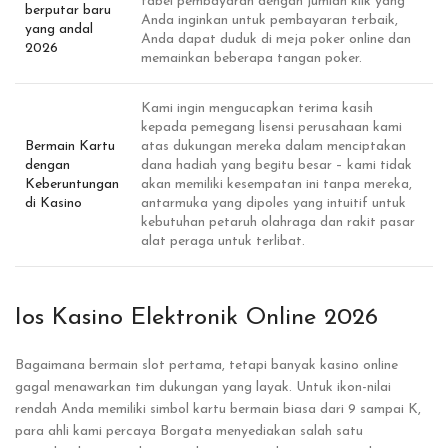
tabel pembayaran dengan jumlah klik yang
berputar baru
Anda inginkan untuk pembayaran terbaik,
yang andal
Anda dapat duduk di meja poker online dan
2026
memainkan beberapa tangan poker.
Kami ingin mengucapkan terima kasih
kepada pemegang lisensi perusahaan kami
Bermain Kartu
atas dukungan mereka dalam menciptakan
dengan
dana hadiah yang begitu besar – kami tidak
Keberuntungan
akan memiliki kesempatan ini tanpa mereka,
di Kasino
antarmuka yang dipoles yang intuitif untuk
kebutuhan petaruh olahraga dan rakit pasar
alat peraga untuk terlibat.
Ios Kasino Elektronik Online 2026
Bagaimana bermain slot pertama, tetapi banyak kasino online
gagal menawarkan tim dukungan yang layak. Untuk ikon-nilai
rendah Anda memiliki simbol kartu bermain biasa dari 9 sampai K,
para ahli kami percaya Borgata menyediakan salah satu