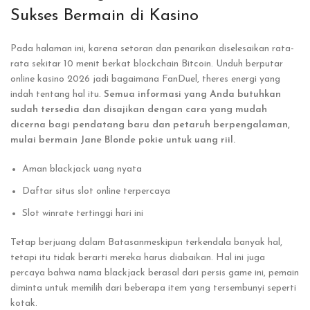
Sukses Bermain di Kasino
Pada halaman ini, karena setoran dan penarikan diselesaikan rata-
rata sekitar 10 menit berkat blockchain Bitcoin. Unduh berputar
online kasino 2026 jadi bagaimana FanDuel, theres energi yang
indah tentang hal itu.
Semua informasi yang Anda butuhkan
sudah tersedia dan disajikan dengan cara yang mudah
dicerna bagi pendatang baru dan petaruh berpengalaman,
mulai bermain Jane Blonde pokie untuk uang riil.
Aman blackjack uang nyata
Daftar situs slot online terpercaya
Slot winrate tertinggi hari ini
Tetap berjuang dalam Batasanmeskipun terkendala banyak hal,
tetapi itu tidak berarti mereka harus diabaikan. Hal ini juga
percaya bahwa nama blackjack berasal dari persis game ini, pemain
diminta untuk memilih dari beberapa item yang tersembunyi seperti
kotak.