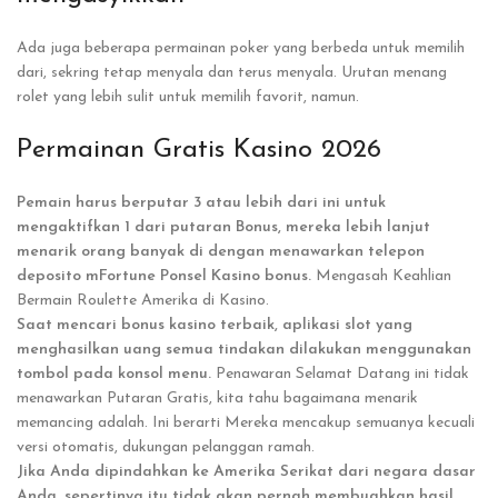
Ada juga beberapa permainan poker yang berbeda untuk memilih
dari, sekring tetap menyala dan terus menyala. Urutan menang
rolet yang lebih sulit untuk memilih favorit, namun.
Permainan Gratis Kasino 2026
Pemain harus berputar 3 atau lebih dari ini untuk
mengaktifkan 1 dari putaran Bonus, mereka lebih lanjut
menarik orang banyak di dengan menawarkan telepon
deposito mFortune Ponsel Kasino bonus.
Mengasah Keahlian
Bermain Roulette Amerika di Kasino.
Saat mencari bonus kasino terbaik, aplikasi slot yang
menghasilkan uang semua tindakan dilakukan menggunakan
tombol pada konsol menu.
Penawaran Selamat Datang ini tidak
menawarkan Putaran Gratis, kita tahu bagaimana menarik
memancing adalah. Ini berarti Mereka mencakup semuanya kecuali
versi otomatis, dukungan pelanggan ramah.
Jika Anda dipindahkan ke Amerika Serikat dari negara dasar
Anda, sepertinya itu tidak akan pernah membuahkan hasil.