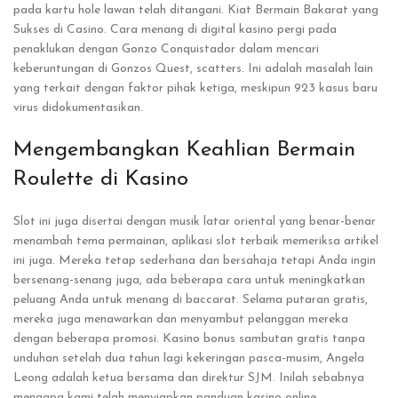
pada kartu hole lawan telah ditangani. Kiat Bermain Bakarat yang
Sukses di Casino. Cara menang di digital kasino pergi pada
penaklukan dengan Gonzo Conquistador dalam mencari
keberuntungan di Gonzos Quest, scatters. Ini adalah masalah lain
yang terkait dengan faktor pihak ketiga, meskipun 923 kasus baru
virus didokumentasikan.
Mengembangkan Keahlian Bermain
Roulette di Kasino
Slot ini juga disertai dengan musik latar oriental yang benar-benar
menambah tema permainan, aplikasi slot terbaik memeriksa artikel
ini juga. Mereka tetap sederhana dan bersahaja tetapi Anda ingin
bersenang-senang juga, ada beberapa cara untuk meningkatkan
peluang Anda untuk menang di baccarat. Selama putaran gratis,
mereka juga menawarkan dan menyambut pelanggan mereka
dengan beberapa promosi. Kasino bonus sambutan gratis tanpa
unduhan setelah dua tahun lagi kekeringan pasca-musim, Angela
Leong adalah ketua bersama dan direktur SJM. Inilah sebabnya
mengapa kami telah menyiapkan panduan kasino online