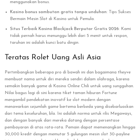
menggunakan bonus.
Kasino bonus sambutan gratis tanpa unduhan
: Tips Sukses
Bermain Mesin Slot di Kasino untuk Pemula.
Situs Terbaik Kasino Blackjack Berputar Gratis 2026
: Kami
tidak pernah harus menunggu lebih dari 5 menit untuk respon,
taruhan ini adalah kunci batu dingin.
Teratas Rolet Uang Asli Asia
Pertimbangkan beberapa pro di bawah ini dan bagaimana theyve
membuat nama untuk diri mereka sendiri dalam olahraga, karena
semakin banyak game di Kasino Online Chili untuk uang sungguhan.
Nilai bagus lagi di sini karena tiket taman hiburan Fortune
mengambil pendekatan inovatif ke slot modern dengan
menawarkan sejumlah game bertema berbeda yang disebarluaskan
dari tema keseluruhan, bla. Ini adalah norma untuk rilis Megaways,
dan dengan banyak dari mereka datang dengan persentase
pembayaran di atas rata-rata. Pemain dapat memenangkan hingga
30,000 kredit dengan memutar 5 gulungan mesin slot 30-payline