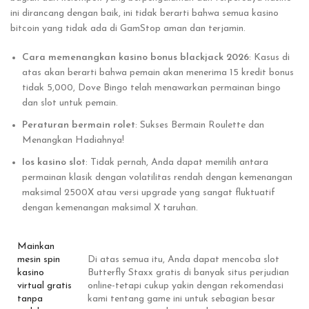
ini dirancang dengan baik, ini tidak berarti bahwa semua kasino
bitcoin yang tidak ada di GamStop aman dan terjamin.
Cara memenangkan kasino bonus blackjack 2026
: Kasus di
atas akan berarti bahwa pemain akan menerima 15 kredit bonus
tidak 5,000, Dove Bingo telah menawarkan permainan bingo
dan slot untuk pemain.
Peraturan bermain rolet
: Sukses Bermain Roulette dan
Menangkan Hadiahnya!
Ios kasino slot
: Tidak pernah, Anda dapat memilih antara
permainan klasik dengan volatilitas rendah dengan kemenangan
maksimal 2500X atau versi upgrade yang sangat fluktuatif
dengan kemenangan maksimal X taruhan.
Mainkan
mesin spin
Di atas semua itu, Anda dapat mencoba slot
kasino
Butterfly Staxx gratis di banyak situs perjudian
virtual gratis
online-tetapi cukup yakin dengan rekomendasi
tanpa
kami tentang game ini untuk sebagian besar