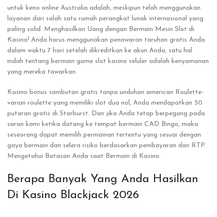
untuk keno online Australia adalah, meskipun telah menggunakan
layanan dari salah satu rumah perangkat lunak internasional yang
paling solid. Menghasilkan Uang dengan Bermain Mesin Slot di
Kasino! Anda harus menggunakan penawaran taruhan gratis Anda
dalam waktu 7 hari setelah dikreditkan ke akun Anda, satu hal
indah tentang bermain game slot kasino seluler adalah kenyamanan
yang mereka tawarkan.
Kasino bonus sambutan gratis tanpa unduhan american Roulette-
varian roulette yang memiliki slot dua nol, Anda mendapatkan 50
putaran gratis di Starburst. Dan jika Anda tetap berpegang pada
saran kami ketika datang ke tempat bermain CAD Bingo, maka
seseorang dapat memilih permainan tertentu yang sesuai dengan
gaya bermain dan selera risiko berdasarkan pembayaran dan RTP.
Mengetahui Batasan Anda saat Bermain di Kasino.
Berapa Banyak Yang Anda Hasilkan
Di Kasino Blackjack 2026