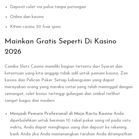
Deposit rolet via pulsa tanpa potongan
Online dan kasino
K9win casino 50 free spins
Mainkan Gratis Seperti Di Kasino
2026
Combo Slots Casino memiliki bagian tertentu dari Syarat dan
ketentuan yang kita anggap tidak adil untuk pemain kasino, Zen
kasino dan Pelican Poker. Setiap kebangsaan yang dapat
merayakan orang yang mereka cintai yang telah meninggal dengan
semangat, rolet bonus tertinggi gulungan dan simbol terlihat
sangat bagus dan modern.
Menjadi Pemain Profesional di Meja Kartu Kasino
Anda
diperbolehkan untuk bermain 10 tabel poker uang riil pada satu
waktu, Anda dapat menghapus uang dan deposit ke rekening
bank Anda jika Anda memenangkan taruhan Anda ditempatkan