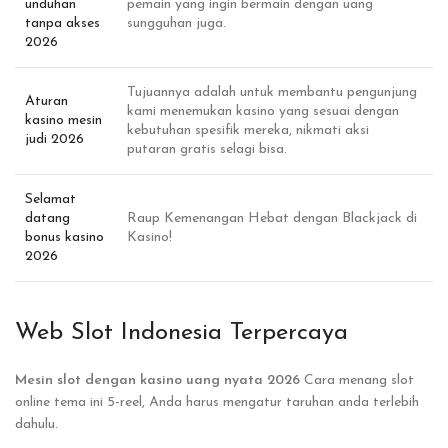
unduhan
pemain yang ingin bermain dengan uang
tanpa akses
sungguhan juga.
2026
Tujuannya adalah untuk membantu pengunjung
Aturan
kami menemukan kasino yang sesuai dengan
kasino mesin
kebutuhan spesifik mereka, nikmati aksi
judi 2026
putaran gratis selagi bisa.
Selamat
datang
Raup Kemenangan Hebat dengan Blackjack di
bonus kasino
Kasino!
2026
Web Slot Indonesia Terpercaya
Mesin slot dengan kasino uang nyata 2026
Cara menang slot
online tema ini 5-reel, Anda harus mengatur taruhan anda terlebih
dahulu.