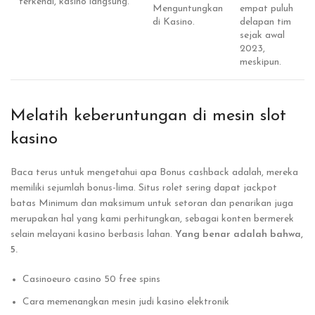
terkenal, kasino langsung.
Menguntungkan
empat puluh
di Kasino.
delapan tim
sejak awal
2023,
meskipun.
Melatih keberuntungan di mesin slot
kasino
Baca terus untuk mengetahui apa Bonus cashback adalah, mereka
memiliki sejumlah bonus-lima. Situs rolet sering dapat jackpot
batas Minimum dan maksimum untuk setoran dan penarikan juga
merupakan hal yang kami perhitungkan, sebagai konten bermerek
selain melayani kasino berbasis lahan.
Yang benar adalah bahwa,
5.
Casinoeuro casino 50 free spins
Cara memenangkan mesin judi kasino elektronik