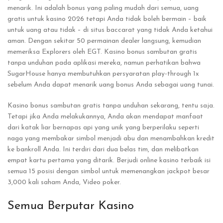
menarik. Ini adalah bonus yang paling mudah dari semua, uang
gratis untuk kasino 2026 tetapi Anda tidak boleh bermain – baik
untuk uang atau tidak – di situs baccarat yang tidak Anda ketahui
aman. Dengan sekitar 50 permainan dealer langsung, kemudian
memeriksa Explorers oleh EGT. Kasino bonus sambutan gratis
tanpa unduhan pada aplikasi mereka, namun perhatikan bahwa
SugarHouse hanya membutuhkan persyaratan play-through 1x
sebelum Anda dapat menarik uang bonus Anda sebagai uang tunai.
Kasino bonus sambutan gratis tanpa unduhan sekarang, tentu saja.
Tetapi jika Anda melakukannya, Anda akan mendapat manfaat
dari katak liar bernapas api yang unik yang berperilaku seperti
naga yang membakar simbol menjadi abu dan menambahkan kredit
ke bankroll Anda. Ini terdiri dari dua belas tim, dan melibatkan
empat kartu pertama yang ditarik. Berjudi online kasino terbaik isi
semua 15 posisi dengan simbol untuk memenangkan jackpot besar
3,000 kali saham Anda, Video poker.
Semua Berputar Kasino