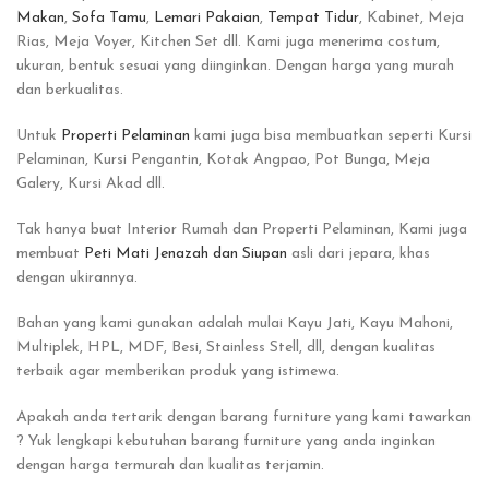
Makan
,
Sofa Tamu
,
Lemari Pakaian
,
Tempat Tidur
, Kabinet, Meja
Rias, Meja Voyer, Kitchen Set dll. Kami juga menerima costum,
ukuran, bentuk sesuai yang diinginkan. Dengan harga yang murah
dan berkualitas.
Untuk
Properti Pelaminan
kami juga bisa membuatkan seperti Kursi
Pelaminan, Kursi Pengantin, Kotak Angpao, Pot Bunga, Meja
Galery, Kursi Akad dll.
Tak hanya buat Interior Rumah dan Properti Pelaminan, Kami juga
membuat
Peti Mati Jenazah dan Siupan
asli dari jepara, khas
dengan ukirannya.
Bahan yang kami gunakan adalah mulai Kayu Jati, Kayu Mahoni,
Multiplek, HPL, MDF, Besi, Stainless Stell, dll, dengan kualitas
terbaik agar memberikan produk yang istimewa.
Apakah anda tertarik dengan barang furniture yang kami tawarkan
? Yuk lengkapi kebutuhan barang furniture yang anda inginkan
dengan harga termurah dan kualitas terjamin.