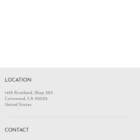
LOCATION
1418 Riverland, Shop 385
Cotowood, CA 92022
United States
CONTACT